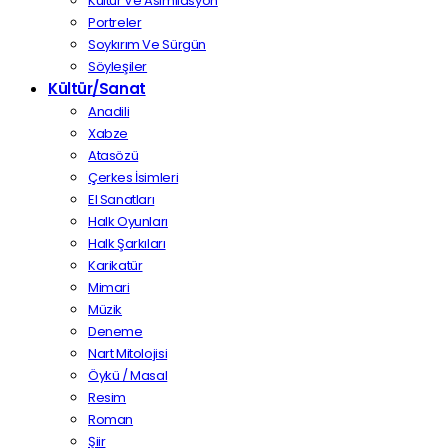
Kültür Ve Asimilasyon
Portreler
Soykırım Ve Sürgün
Söyleşiler
Kültür/Sanat
Anadili
Xabze
Atasözü
Çerkes İsimleri
El Sanatları
Halk Oyunları
Halk Şarkıları
Karikatür
Mimari
Müzik
Deneme
Nart Mitolojisi
Öykü / Masal
Resim
Roman
Şiir