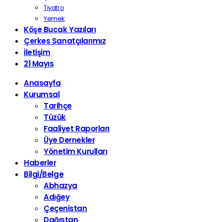
Tiyatro
Yemek
Köşe Bucak Yazıları
Çerkes Sanatçılarımız
İletişim
21 Mayıs
Anasayfa
Kurumsal
Tarihçe
Tüzük
Faaliyet Raporları
Üye Dernekler
Yönetim Kurulları
Haberler
Bilgi/Belge
Abhazya
Adığey
Çeçenistan
Dağıstan