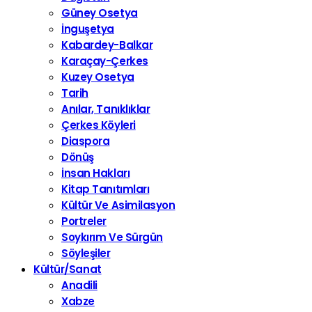
Güney Osetya
İnguşetya
Kabardey-Balkar
Karaçay-Çerkes
Kuzey Osetya
Tarih
Anılar, Tanıklıklar
Çerkes Köyleri
Diaspora
Dönüş
İnsan Hakları
Kitap Tanıtımları
Kültür Ve Asimilasyon
Portreler
Soykırım Ve Sürgün
Söyleşiler
Kültür/Sanat
Anadili
Xabze