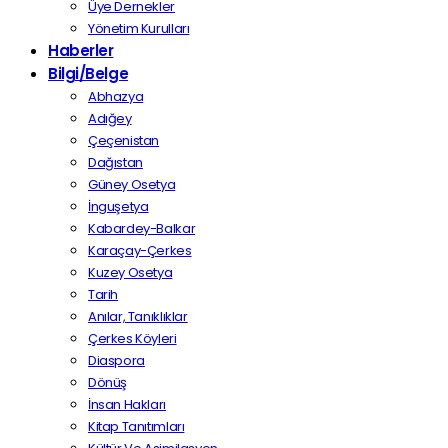
Üye Dernekler
Yönetim Kurulları
Haberler
Bilgi/Belge
Abhazya
Adığey
Çeçenistan
Dağıstan
Güney Osetya
İnguşetya
Kabardey-Balkar
Karaçay-Çerkes
Kuzey Osetya
Tarih
Anılar, Tanıklıklar
Çerkes Köyleri
Diaspora
Dönüş
İnsan Hakları
Kitap Tanıtımları