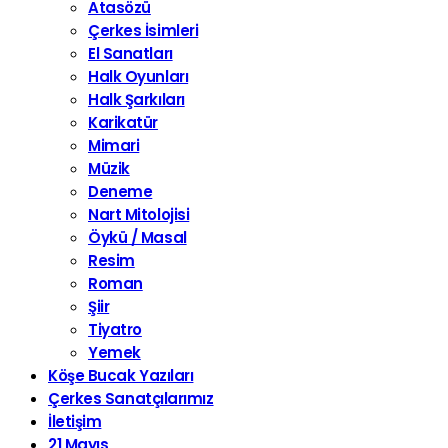
Atasözü
Çerkes İsimleri
El Sanatları
Halk Oyunları
Halk Şarkıları
Karikatür
Mimari
Müzik
Deneme
Nart Mitolojisi
Öykü / Masal
Resim
Roman
Şiir
Tiyatro
Yemek
Köşe Bucak Yazıları
Çerkes Sanatçılarımız
İletişim
21 Mayıs