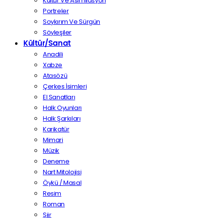
Kültür Ve Asimilasyon
Portreler
Soykırım Ve Sürgün
Söyleşiler
Kültür/Sanat
Anadili
Xabze
Atasözü
Çerkes İsimleri
El Sanatları
Halk Oyunları
Halk Şarkıları
Karikatür
Mimari
Müzik
Deneme
Nart Mitolojisi
Öykü / Masal
Resim
Roman
Şiir