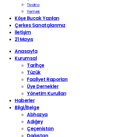
Tiyatro
Yemek
Köşe Bucak Yazıları
Çerkes Sanatçılarımız
İletişim
21 Mayıs
Anasayfa
Kurumsal
Tarihçe
Tüzük
Faaliyet Raporları
Üye Dernekler
Yönetim Kurulları
Haberler
Bilgi/Belge
Abhazya
Adığey
Çeçenistan
Dağıstan