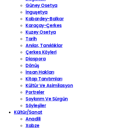
Güney Osetya
İnguşetya
Kabardey-Balkar
Karaçay-Çerkes
Kuzey Osetya
Tarih
Anılar, Tanıklıklar
Çerkes Köyleri
Diaspora
Dönüş
İnsan Hakları
Kitap Tanıtımları
Kültür Ve Asimilasyon
Portreler
Soykırım Ve Sürgün
Söyleşiler
Kültür/Sanat
Anadili
Xabze