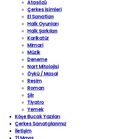
Atasözü
Çerkes İsimleri
El Sanatları
Halk Oyunları
Halk Şarkıları
Karikatür
Mimari
Müzik
Deneme
Nart Mitolojisi
Öykü / Masal
Resim
Roman
Şiir
Tiyatro
Yemek
Köşe Bucak Yazıları
Çerkes Sanatçılarımız
İletişim
21 Mayıs