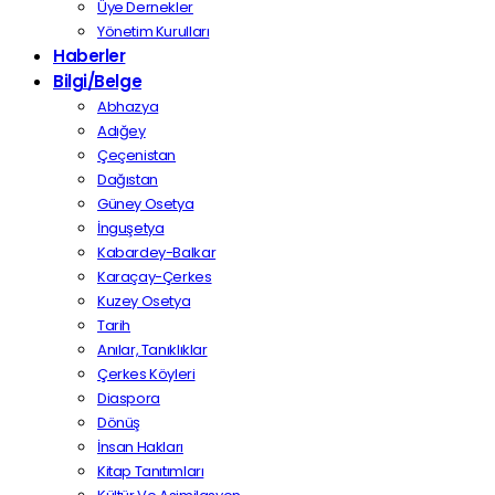
Üye Dernekler
Yönetim Kurulları
Haberler
Bilgi/Belge
Abhazya
Adığey
Çeçenistan
Dağıstan
Güney Osetya
İnguşetya
Kabardey-Balkar
Karaçay-Çerkes
Kuzey Osetya
Tarih
Anılar, Tanıklıklar
Çerkes Köyleri
Diaspora
Dönüş
İnsan Hakları
Kitap Tanıtımları