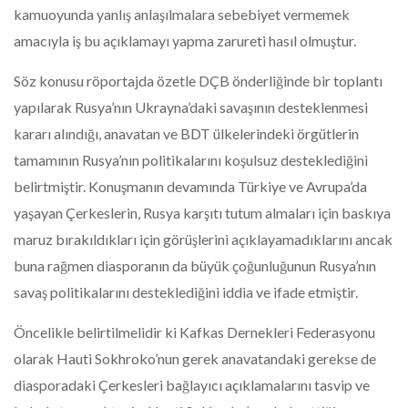
kamuoyunda yanlış anlaşılmalara sebebiyet vermemek
amacıyla iş bu açıklamayı yapma zarureti hasıl olmuştur.
Söz konusu röportajda özetle DÇB önderliğinde bir toplantı
yapılarak Rusya’nın Ukrayna’daki savaşının desteklenmesi
kararı alındığı, anavatan ve BDT ülkelerindeki örgütlerin
tamamının Rusya’nın politikalarını koşulsuz desteklediğini
belirtmiştir. Konuşmanın devamında Türkiye ve Avrupa’da
yaşayan Çerkeslerin, Rusya karşıtı tutum almaları için baskıya
maruz bırakıldıkları için görüşlerini açıklayamadıklarını ancak
buna rağmen diasporanın da büyük çoğunluğunun Rusya’nın
savaş politikalarını desteklediğini iddia ve ifade etmiştir.
Öncelikle belirtilmelidir ki Kafkas Dernekleri Federasyonu
olarak Hauti Sokhroko’nun gerek anavatandaki gerekse de
diasporadaki Çerkesleri bağlayıcı açıklamalarını tasvip ve