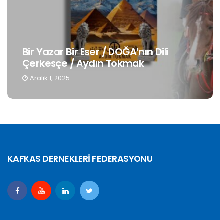
Bir Yazar Bir Eser / DOĞA’nın Dili
Çerkesçe / Aydın Tokmak
Aralık 1, 2025
KAFKAS DERNEKLERİ FEDERASYONU