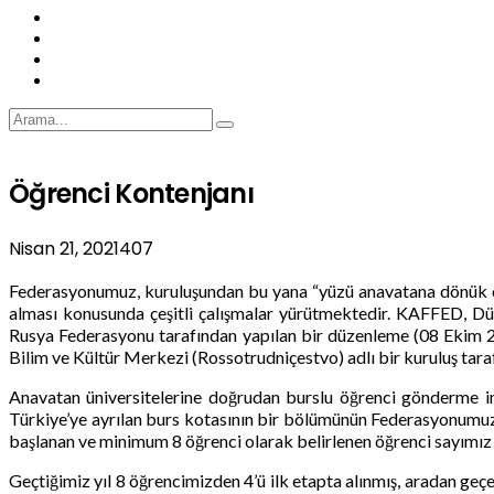
Öğrenci Kontenjanı
Nisan 21, 2021
407
Federasyonumuz, kuruluşundan bu yana “yüzü anavatana dönük olm
alması konusunda çeşitli çalışmalar yürütmektedir. KAFFED, Dünya
Rusya Federasyonu tarafından yapılan bir düzenleme (08 Ekim 201
Bilim ve Kültür Merkezi (Rossotrudniçestvo) adlı bir kuruluş tara
Anavatan üniversitelerine doğrudan burslu öğrenci gönderme i
Türkiye’ye ayrılan burs kotasının bir bölümünün Federasyonumuz 
başlanan ve minimum 8 öğrenci olarak belirlenen öğrenci sayımız ba
Geçtiğimiz yıl 8 öğrencimizden 4’ü ilk etapta alınmış, aradan geçe