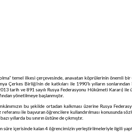
a” temel ilkesi çerçevesinde, anavatan köprülerinin önemli bir un
 Çerkes Birliği’nin de katkıları ile 1990’lı yılların sonlarından 
3 tarih ve 891 sayılı Rusya Federasyonu Hükümeti Kararı) ile üni
fından yönetilmeye başlanmıştır.
mkânımızın bu şekilde ortadan kalkması üzerine Rusya Federasyo
referansı ile başvuran öğrencilere kullandırılması konusunda söz
zı yıllarda bu sınırın üstüne de çıkmıştır.
n süre içerisinde kalan 4 öğrencimizin yerleştirilmeleriyle ilgili y