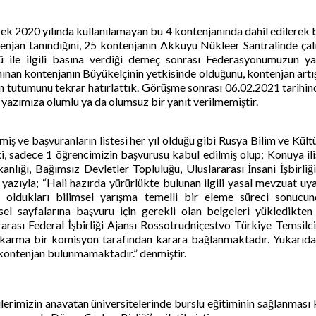
ek 2020 yılında kullanılamayan bu 4 kontenjanında dahil edilerek bu
tenjan tanındığını, 25 kontenjanın Akkuyu Nükleer Santralinde çalış
günü ile ilgili basına verdiği demeç sonrası Federasyonumuzun y
 kontenjanın Büyükelçinin yetkisinde olduğunu, kontenjan artış t
utumunu tekrar hatırlattık. Görüşme sonrası 06.02.2021 tarihinde 
azımıza olumlu ya da olumsuz bir yanıt verilmemiştir.
ş ve başvuranların listesi her yıl olduğu gibi Rusya Bilim ve Kültü
ki, sadece 1 öğrencimizin başvurusu kabul edilmiş olup; Konuya il
kanlığı, Bağımsız Devletler Topluluğu, Uluslararası İnsani İşbirl
yazıyla; “Hali hazırda yürürlükte bulunan ilgili yasal mevzuat uy
de oldukları bilimsel yarışma temelli bir eleme süreci sonuc
isel sayfalarına başvuru için gerekli olan belgeleri yükledikt
sı Federal İşbirliği Ajansı Rossotrudniçestvo Türkiye Temsilciliğ
il karma bir komisyon tarafından karara bağlanmaktadır. Yukarıd
 kontenjan bulunmamaktadır.” denmiştir.
rimizin anavatan üniversitelerinde burslu eğitiminin sağlanması k