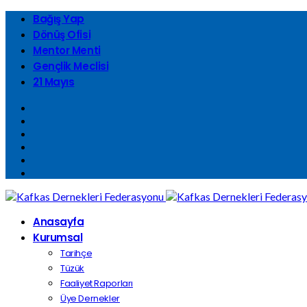
Bağış Yap
Dönüş Ofisi
Mentor Menti
Gençlik Meclisi
21 Mayıs
Anasayfa
Kurumsal
Tarihçe
Tüzük
Faaliyet Raporları
Üye Dernekler