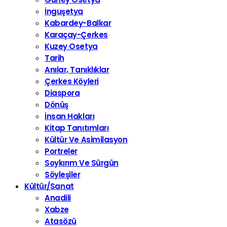
İnguşetya
Kabardey-Balkar
Karaçay-Çerkes
Kuzey Osetya
Tarih
Anılar, Tanıklıklar
Çerkes Köyleri
Diaspora
Dönüş
İnsan Hakları
Kitap Tanıtımları
Kültür Ve Asimilasyon
Portreler
Soykırım Ve Sürgün
Söyleşiler
Kültür/Sanat
Anadili
Xabze
Atasözü