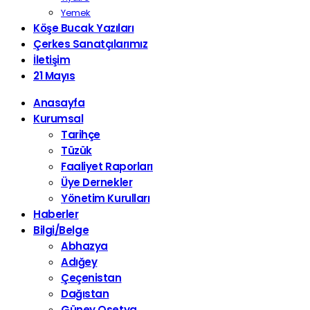
Yemek
Köşe Bucak Yazıları
Çerkes Sanatçılarımız
İletişim
21 Mayıs
Anasayfa
Kurumsal
Tarihçe
Tüzük
Faaliyet Raporları
Üye Dernekler
Yönetim Kurulları
Haberler
Bilgi/Belge
Abhazya
Adığey
Çeçenistan
Dağıstan
Güney Osetya