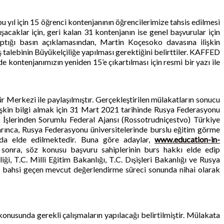
 yıl için 15 öğrenci kontenjanının öğrencilerimize tahsis edilmesi
acaklar için, geri kalan 31 kontenjanın ise genel başvurular için
aptığı basın açıklamasından, Martin Koçesoko davasına ilişkin
alebinin Büyükelçiliğe yapılması gerektiğini belirttiler. KAFFED
kontenjanımızın yeniden 15’e çıkartılması için resmi bir yazı ile
r Merkezi ile paylaşılmıştır. Gerçekleştirilen mülakatların sonucu
işkin bilgi almak için 31 Mart 2021 tarihinde Rusya Federasyonu
iği İşlerinden Sorumlu Federal Ajansı (Rossotrudniçestvo) Türkiye
arınca, Rusya Federasyonu üniversitelerinde burslu eğitim görme
unda elde edilmektedir. Buna göre adaylar,
www.education-in-
en sonra, söz konusu başvuru sahiplerinin burs hakkı elde edip
i, T.C. Milli Eğitim Bakanlığı, T.C. Dışişleri Bakanlığı ve Rusya
a bahsi geçen mevcut değerlendirme süreci sonunda nihai olarak
onusunda gerekli çalışmaların yapılacağı belirtilmiştir. Mülakata