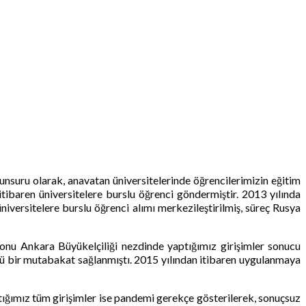
suru olarak, anavatan üniversitelerinde öğrencilerimizin eğitim
itibaren üniversitelere burslu öğrenci göndermiştir. 2013 yılında
versitelere burslu öğrenci alımı merkezileştirilmiş, süreç Rusya
nu Ankara Büyükelçiliği nezdinde yaptığımız girişimler sonucu
lü bir mutabakat sağlanmıştı. 2015 yılından itibaren uygulanmaya
aptığımız tüm girişimler ise pandemi gerekçe gösterilerek, sonuçsuz