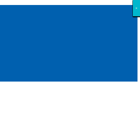
×
×
×
×
×
×
×
×
×
×
×
×
×
×
×
×
×
×
×
×
×
×
×
×
×
×
×
×
×
×
×
×