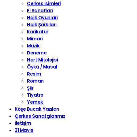
Çerkes İsimleri
El Sanatları
Halk Oyunları
Halk Şarkıları
Karikatür
Mimari
Müzik
Deneme
Nart Mitolojisi
Öykü / Masal
Resim
Roman
Şiir
Tiyatro
Yemek
Köşe Bucak Yazıları
Çerkes Sanatçılarımız
İletişim
21 Mayıs