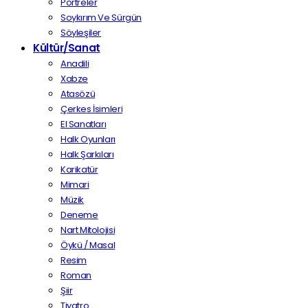
Portreler
Soykırım Ve Sürgün
Söyleşiler
Kültür/Sanat
Anadili
Xabze
Atasözü
Çerkes İsimleri
El Sanatları
Halk Oyunları
Halk Şarkıları
Karikatür
Mimari
Müzik
Deneme
Nart Mitolojisi
Öykü / Masal
Resim
Roman
Şiir
Tiyatro