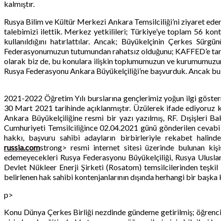
kalmıştır.
Rusya Bilim ve Kültür Merkezi Ankara Temsilciliği’ni ziyaret eder
talebimizi ilettik. Merkez yetkilileri; Türkiye’ye toplam 56 kon
kullanıldığını hatırlattılar. Ancak; Büyükelçinin Çerkes Sür
Federasyonumuzun tutumundan rahatsız olduğunu; KAFFED’e tanınan
olarak biz de, bu konulara ilişkin toplumumuzun ve kurumumuzun t
Rusya Federasyonu Ankara Büyükelçiliği’ne başvurduk. Ancak bu y
2021-2022 Öğretim Yılı burslarına gençlerimiz yoğun ilgi göstermi
30 Mart 2021 tarihinde açıklanmıştır. Üzülerek ifade ediyoruz 
Ankara Büyükelçiliğine resmi bir yazı yazılmış, RF. Dışişleri Ba
Cumhuriyeti Temsilciliğince 02.04.2021 günü gönderilen cevabi 
hakkı, başvuru sahibi adayların birbirleriyle rekabet halin
russia.com
strong> resmi internet sitesi üzerinde bulunan kiş
edemeyecekleri Rusya Federasyonu Büyükelçiliği, Rusya Uluslarara
Devlet Nükleer Enerji Şirketi (Rosatom) temsilcilerinden teşk
belirlenen hak sahibi kontenjanlarının dışında herhangi bir başka
p>
Konu Dünya Çerkes Birliği nezdinde gündeme getirilmiş; öğrencile