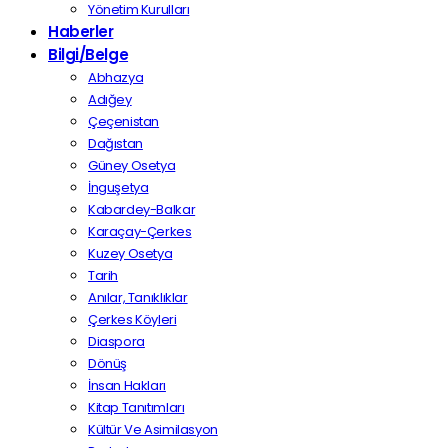
Yönetim Kurulları
Haberler
Bilgi/Belge
Abhazya
Adığey
Çeçenistan
Dağıstan
Güney Osetya
İnguşetya
Kabardey-Balkar
Karaçay-Çerkes
Kuzey Osetya
Tarih
Anılar, Tanıklıklar
Çerkes Köyleri
Diaspora
Dönüş
İnsan Hakları
Kitap Tanıtımları
Kültür Ve Asimilasyon