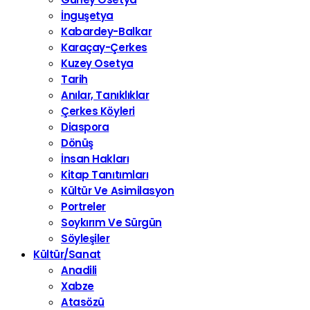
İnguşetya
Kabardey-Balkar
Karaçay-Çerkes
Kuzey Osetya
Tarih
Anılar, Tanıklıklar
Çerkes Köyleri
Diaspora
Dönüş
İnsan Hakları
Kitap Tanıtımları
Kültür Ve Asimilasyon
Portreler
Soykırım Ve Sürgün
Söyleşiler
Kültür/Sanat
Anadili
Xabze
Atasözü