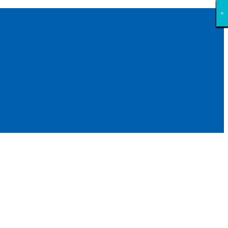
×
×
×
×
×
×
×
×
×
×
×
×
×
×
×
×
×
×
×
×
×
×
×
×
×
×
×
×
×
×
×
×