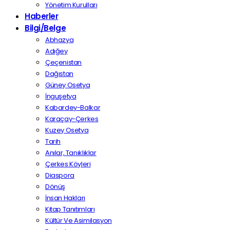
Yönetim Kurulları
Haberler
Bilgi/Belge
Abhazya
Adığey
Çeçenistan
Dağıstan
Güney Osetya
İnguşetya
Kabardey-Balkar
Karaçay-Çerkes
Kuzey Osetya
Tarih
Anılar, Tanıklıklar
Çerkes Köyleri
Diaspora
Dönüş
İnsan Hakları
Kitap Tanıtımları
Kültür Ve Asimilasyon