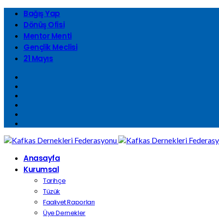
Bağış Yap
Dönüş Ofisi
Mentor Menti
Gençlik Meclisi
21 Mayıs
Anasayfa
Kurumsal
Tarihçe
Tüzük
Faaliyet Raporları
Üye Dernekler