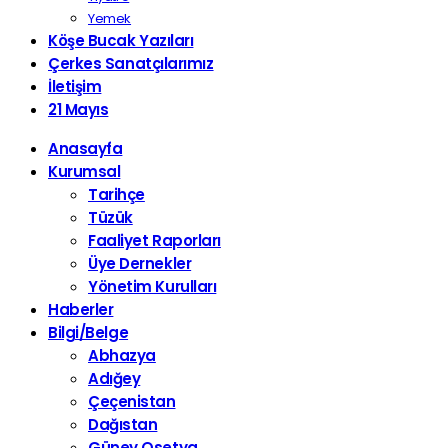
Yemek
Köşe Bucak Yazıları
Çerkes Sanatçılarımız
İletişim
21 Mayıs
Anasayfa
Kurumsal
Tarihçe
Tüzük
Faaliyet Raporları
Üye Dernekler
Yönetim Kurulları
Haberler
Bilgi/Belge
Abhazya
Adığey
Çeçenistan
Dağıstan
Güney Osetya