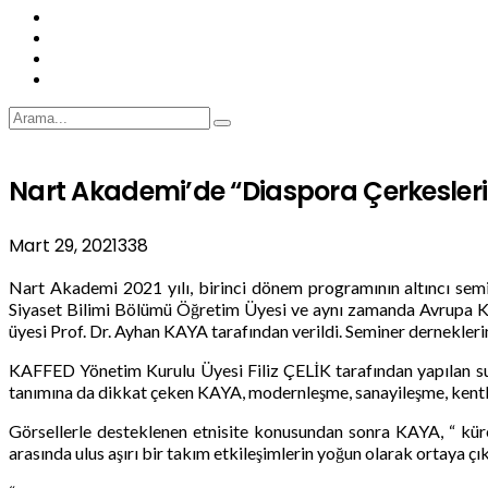
Nart Akademi’de “Diaspora Çerkesleri
Mart 29, 2021
338
Nart Akademi 2021 yılı, birinci dönem programının altıncı semin
Siyaset Bilimi Bölümü Öğretim Üyesi ve aynı zamanda Avrupa 
üyesi Prof. Dr. Ayhan KAYA tarafından verildi. Seminer dernekleri
KAFFED Yönetim Kurulu Üyesi Filiz ÇELİK tarafından yapılan sun
tanımına da dikkat çeken KAYA, modernleşme, sanayileşme, kentle
Görsellerle desteklenen etnisite konusundan sonra KAYA, “ küres
arasında ulus aşırı bir takım etkileşimlerin yoğun olarak ortaya çık