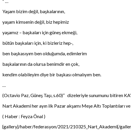
“ …
Yaşam bizim değil, başkalarının,
yaşam kimsenin değil, biz hepimiz
yaşamız – başkaları için güneş ekmeği,
bütün başkaları için, ki bizleriz hep-,
ben başkasıyım ben olduğumda, edimlerim
başkalarının da olursa benimdir en çok,
kendim olabileyim diye bir başkası olmalıyım ben.
…
(Octavio Paz, Güneş Taşı, s.60)” dizeleriyle sunumunu bitiren KAYA,
Nart Akademi her ayın ilk Pazar akşamı Meşe Altı Toplantıları ve 
( Haber : Feyza Önal )
{gallery}/haber/federasyon/2021/210325_Nart_Akademi{/galler