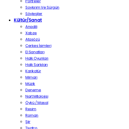
Portreler
Soykırım Ve Sürgün
Söyleşiler
Kültür/Sanat
Anadili
Xabze
Atasözü
Çerkes İsimleri
El Sanatları
Halk Oyunları
Halk Şarkıları
Karikatür
Mimari
Müzik
Deneme
Nart Mitolojisi
Öykü / Masal
Resim
Roman
Şiir
Tiyatro