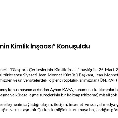
nin Kimlik İnşaası” Konuşuldu
eri, “Diaspora Çerkeslerinin Kimlik İnşası” başlığı ile 25 Mart 2
Kültürlerarası Siyaseti Jean Monnet Kürsüsü Başkanı, Jean Monn
mizden ve üniversitelerdeki öğrenci topluluklarımızdan (ÜNİKAF) ge
uş konuşmasının ardından Ayhan KAYA, sunumunu katılımcılarla pay
şme ve küreselleşme süreçlerinin bir köksap (rhizome) misali çok 
elleşmenin sağladığı ulaşım, iletişim, internet ve sosyal medya g
tığını ve ulus aşırı bir Çerkes kimliğinin kurulmaya başlandığını gör