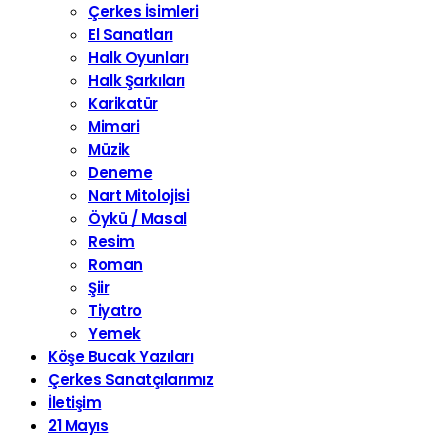
Çerkes İsimleri
El Sanatları
Halk Oyunları
Halk Şarkıları
Karikatür
Mimari
Müzik
Deneme
Nart Mitolojisi
Öykü / Masal
Resim
Roman
Şiir
Tiyatro
Yemek
Köşe Bucak Yazıları
Çerkes Sanatçılarımız
İletişim
21 Mayıs