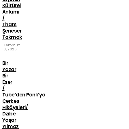
Kültürel
Anlamı
/
Thats
Şeneser
Tokmak
Temmuz
10, 2026
Bir
Yazar
Bir
Eser
/
Tube’den Panlı’ya
Çerkes
Hikâyeleri/
Dzıbe
Yaşar
Yılmaz