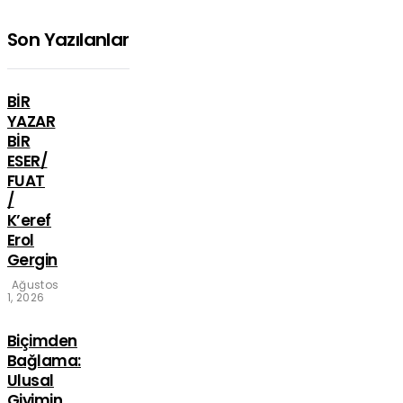
Son Yazılanlar
BİR
YAZAR
BİR
ESER/
FUAT
/
K’eref
Erol
Gergin
Ağustos
1, 2026
Biçimden
Bağlama:
Ulusal
Giyimin