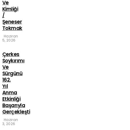
Ve
Kimliği
/
Şeneser
Tokmak
Haziran
5, 2026
Çerkes
Soykırımı
Ve
Sürgünü
162.
Yıl
Anma
Etkinliği
Başarıyla
Gerçekleşti
Haziran
3, 2026