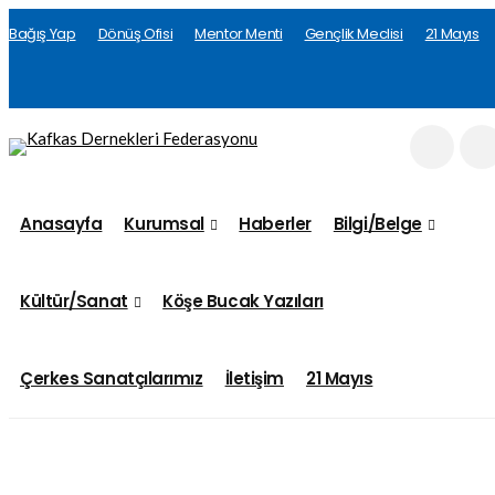
Bağış Yap
Dönüş Ofisi
Mentor Menti
Gençlik Meclisi
21 Mayıs
Anasayfa
Kurumsal
Haberler
Bilgi/Belge
Kültür/Sanat
Köşe Bucak Yazıları
Çerkes Sanatçılarımız
İletişim
21 Mayıs