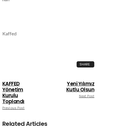
Kaffed
SHARE
KAFFED
Yeni Yılımız
Yönetim
Kutlu Olsun
Kurulu
Next Post
Toplandı
Previous Post
Related Articles