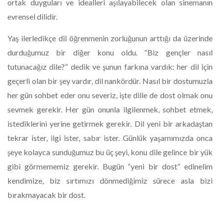
ortak duyguları ve idealleri aşılayabilecek olan sinemanın
evrensel dilidir.
Yaş ilerledikçe dil öğrenmenin zorluğunun arttığı da üzerinde
durduğumuz bir diğer konu oldu. “Biz gençler nasıl
tutunacağız dile?” dedik ve şunun farkına vardık: her dil için
geçerli olan bir şey vardır, dil nankördür. Nasıl bir dostumuzla
her gün sohbet eder onu severiz, işte dille de dost olmak onu
sevmek gerekir. Her gün onunla ilgilenmek, sohbet etmek,
istediklerini yerine getirmek gerekir. Dil yeni bir arkadaştan
tekrar ister, ilgi ister, sabır ister. Günlük yaşamımızda onca
şeye kolayca sunduğumuz bu üç şeyi, konu dile gelince bir yük
gibi görmememiz gerekir. Bugün “yeni bir dost” edinelim
kendimize, biz sırtımızı dönmediğimiz sürece asla bizi
bırakmayacak bir dost.