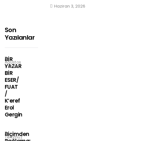
Haziran 3, 2026
Son
Yazılanlar
BİR
Ağustos
YAZAR
1, 2026
BİR
ESER/
FUAT
/
K’eref
Erol
Gergin
Biçimden
Temmuz