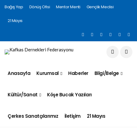
Bağış Yap
Dönüş Ofisi
Mentor Menti
Gençlik Meclisi
21 Mayıs
Anasayfa
Kurumsal
Haberler
Bilgi/Belge
Kültür/Sanat
Köşe Bucak Yazıları
Çerkes Sanatçılarımız
İletişim
21 Mayıs