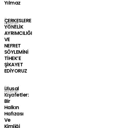
Yılmaz
ÇERKESLERE
Haziran
YÖNELİK
7, 2026
AYRIMCILIĞI
VE
NEFRET
SÖYLEMİNİ
TİHEK’E
ŞİKAYET
EDİYORUZ
Ulusal
Haziran
Kıyafetler:
5, 2026
Bir
Halkın
Hafızası
Ve
Kimliği