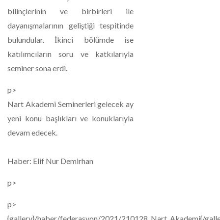
bilinçlerinin ve birbirleri ile
dayanışmalarının geliştiği tespitinde
bulundular.
İkinci bölümde ise
katılımcıların soru ve katkılarıyla
seminer sona erdi.
p>
Nart Akademi Seminerleri gelecek ay
yeni konu başlıkları ve konuklarıyla
devam edecek.
Haber: Elif Nur Demirhan
p>
p>
{gallery}/haber/federasyon/2021/210128_Nart_Akademi{/galle