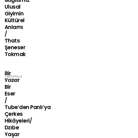
Bağlama:
10, 2026
Ulusal
Giyimin
Kültürel
Anlamı
/
Thats
Şeneser
Tokmak
Bir
Temmuz
Yazar
1, 2026
Bir
Eser
/
Tube’den Panlı’ya
Çerkes
Hikâyeleri/
Dzıbe
Yaşar