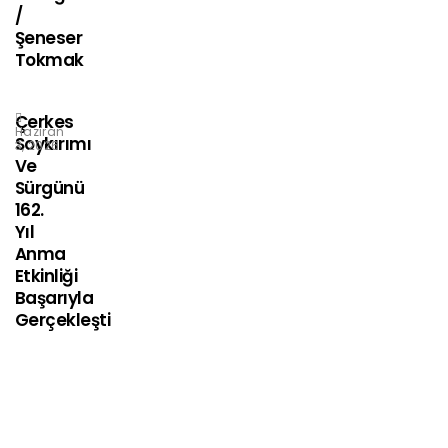
/
Şeneser
Tokmak
Çerkes
Haziran
Soykırımı
3, 2026
Ve
Sürgünü
162.
Yıl
Anma
Etkinliği
Başarıyla
Gerçekleşti