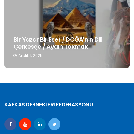
Bir Yazar Bir Eser / DOĞA’nın Dili
Çerkesçe / Aydın Tokmak
Aralık 1, 2025
KAFKAS DERNEKLERİ FEDERASYONU