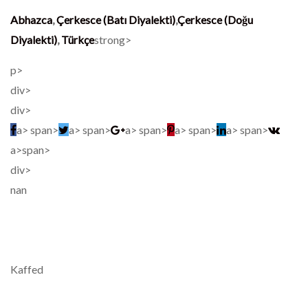
Abhazca
,
Çerkesce (Batı Diyalekti)
,
Çerkesce (Doğu
Diyalekti)
,
Türkçe
strong>
p>
div>
div>
a>
span>
a>
span>
a>
span>
a>
span>
a>
span>
a>
span>
div>
nan
Kaffed