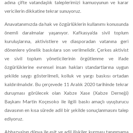
adına çifte vatandaşlık taleplerimizi kamuoyunun ve karar
vericilerin dikkatine tekrar sunuyoruz.
Anavatanımızda da hak ve özgürlüklerin kullanımı konusunda
önemli daralmalar yaşanıyor. Kafkasya’da sivil toplum
kuruluşlarına, aktivistlere ve diasporadan vatanına geri
dönenlere yönelik baskılara son verilmelidir. Çerkes aktivist
ve sivil toplum yöneticilerinin örgütlenme ve ifade
özgürlüklerine evrensel insan hakları standartlarına uygun
şekilde saygı gösterilmeli, kolluk ve yargı baskısı ortadan
kaldırılmalıdır. Bu çerçevede 11 Aralık 2020 tarihinde tekrar
duruşması görülecek olan Xabze Xase (Xabze Derneği)
Başkanı Martin Koçesoko ile ilgili baskı amaçlı uyuşturucu
davasının en kısa sürede adil bir şekilde sonuçlanmasını talep
ediyoruz.
Abhazya’nın dünya ile eşit ve adil ilişkiler kurması tanınmama