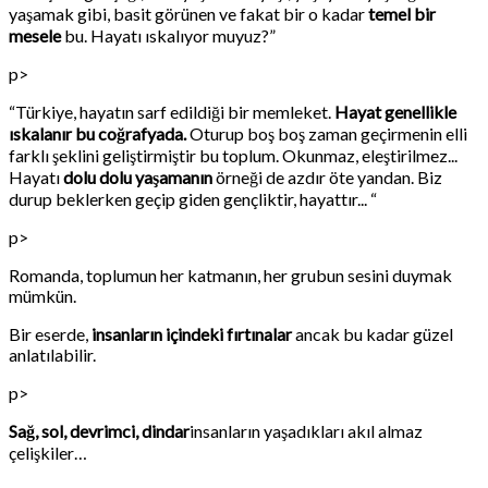
yaşamak gibi, basit görünen ve fakat bir o kadar
temel bir
mesele
bu. Hayatı ıskalıyor muyuz?”
p>
“Türkiye, hayatın sarf edildiği bir memleket.
Hayat genellikle
ıskalanır bu coğrafyada.
Oturup boş boş zaman geçirmenin elli
farklı şeklini geliştirmiştir bu toplum. Okunmaz, eleştirilmez...
Hayatı
dolu dolu yaşamanın
örneği de azdır öte yandan. Biz
durup beklerken geçip giden gençliktir, hayattır... “
p>
Romanda, toplumun her katmanın, her grubun sesini duymak
mümkün.
Bir eserde,
insanların içindeki fırtınalar
ancak bu kadar güzel
anlatılabilir.
p>
Sağ, sol, devrimci, dindar
insanların yaşadıkları akıl almaz
çelişkiler…