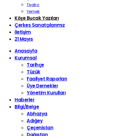
Tiyatro
Yemek
Köşe Bucak Yazıları
Çerkes Sanatçılarımız
İletişim
21 Mayıs
Anasayfa
Kurumsal
Tarihçe
Tüzük
Faaliyet Raporları
Üye Dernekler
Yönetim Kurulları
Haberler
Bilgi/Belge
Abhazya
Adığey
Çeçenistan
Dağıstan