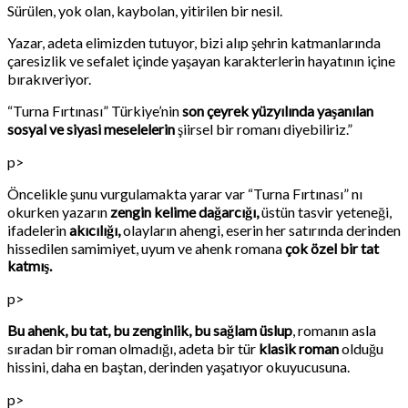
Sürülen, yok olan, kaybolan, yitirilen bir nesil.
Yazar, adeta elimizden tutuyor, bizi alıp şehrin katmanlarında
çaresizlik ve sefalet içinde yaşayan karakterlerin hayatının içine
bırakıveriyor.
“Turna Fırtınası” Türkiye’nin
son çeyrek yüzyılında yaşanılan
sosyal ve siyasi meselelerin
şiirsel bir romanı diyebiliriz.”
p>
Öncelikle şunu vurgulamakta yarar var “Turna Fırtınası” nı
okurken yazarın
zengin kelime dağarcığı,
üstün tasvir yeteneği,
ifadelerin
akıcılığı,
olayların ahengi, eserin her satırında derinden
hissedilen samimiyet, uyum ve ahenk romana
çok özel bir tat
katmış.
p>
Bu ahenk, bu tat, bu zenginlik, bu sağlam üslup
, romanın asla
sıradan bir roman olmadığı, adeta bir tür
klasik roman
olduğu
hissini, daha en baştan, derinden yaşatıyor okuyucusuna.
p>