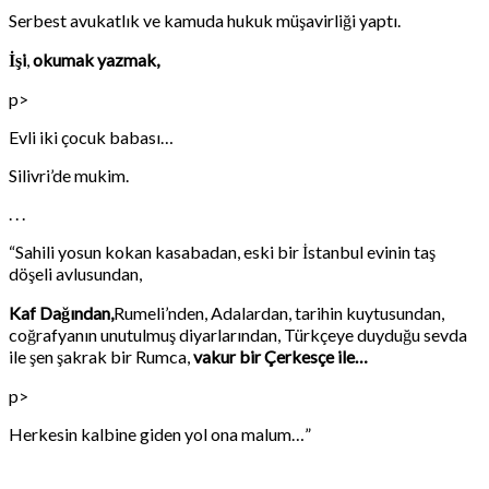
Serbest avukatlık ve kamuda hukuk müşavirliği yaptı.
İşi
,
okumak yazmak,
p>
Evli iki çocuk babası…
Silivri’de mukim.
. . .
“Sahili yosun kokan kasabadan, eski bir İstanbul evinin taş
döşeli avlusundan,
Kaf Dağından,
Rumeli’nden, Adalardan, tarihin kuytusundan,
coğrafyanın unutulmuş diyarlarından, Türkçeye duyduğu sevda
ile şen şakrak bir Rumca,
vakur bir
Çerkesçe ile…
p>
Herkesin kalbine giden yol ona malum…”