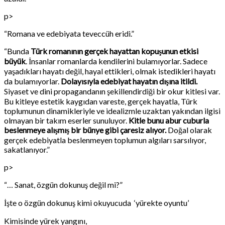
p>
“Romana ve edebiyata teveccüh eridi.”
“Bunda
Türk romanının gerçek hayattan kopuşunun etkisi
büyük
. İnsanlar romanlarda kendilerini bulamıyorlar. Sadece
yaşadıkları hayatı değil, hayal ettikleri, olmak istedikleri hayatı
da bulamıyorlar.
Dolayısıyla edebiyat hayatın dışına itildi.
Siyaset ve dini propagandanın şekillendirdiği bir okur kitlesi var.
Bu kitleye estetik kaygıdan vareste, gerçek hayatla, Türk
toplumunun dinamikleriyle ve idealizmle uzaktan yakından ilgisi
olmayan bir takım eserler sunuluyor.
Kitle bunu abur cuburla
beslenmeye alışmış bir bünye gibi çaresiz alıyor.
Doğal olarak
gerçek edebiyatla beslenmeyen toplumun algıları sarsılıyor,
sakatlanıyor.”
p>
“… Sanat, özgün dokunuş değil mi?”
İşte o özgün dokunuş kimi okuyucuda ‘yürekte oyuntu’
Kimisinde yürek yangını,