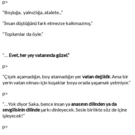
p>
“Boşluğa, yalnızlığa, atalete...”
“İnsan düştüğünü fark etmezse kalkmazmış.”
“Toplumlar da öyle.”
“…
Evet, her şey vatanında güzel.”
p>
“Çiçek açamadığın, boy atamadığın yer
vatan değildir.
Ama bir
yerin vatan olması için kuşaklar boyu orada yaşamak yetmiyor.”
p>
“…Yok diyor Saka, bence insan ya
anasının dilinden ya da
sevgilisinin dilinde
şarkı dinleyecek. Sesle birlikte söz de içine
işleyecek!”
p>