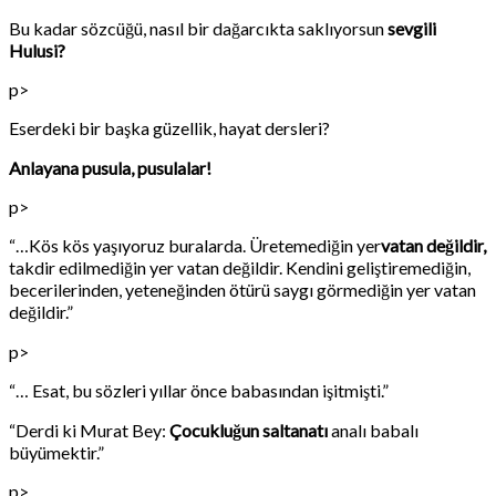
Bu kadar sözcüğü, nasıl bir dağarcıkta saklıyorsun
sevgili
Hulusi?
p>
Eserdeki bir başka güzellik, hayat dersleri?
Anlayana pusula, pusulalar!
p>
“…Kös kös yaşıyoruz buralarda. Üretemediğin yer
vatan değildir,
takdir edilmediğin yer vatan değildir. Kendini geliştiremediğin,
becerilerinden, yeteneğinden ötürü saygı görmediğin yer vatan
değildir.”
p>
“… Esat, bu sözleri yıllar önce babasından işitmişti.”
“Derdi ki Murat Bey:
Çocukluğun saltanatı
analı babalı
büyümektir.”
p>