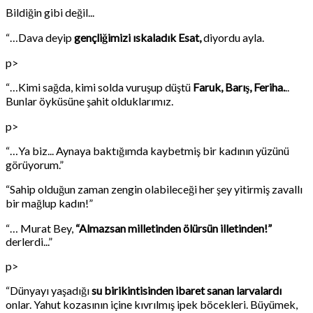
Bildiğin gibi değil...
“…Dava deyip
gençliğimizi ıskaladık Esat,
diyordu ayla.
p>
“…Kimi sağda, kimi solda vuruşup düştü
Faruk, Barış, Feriha.
..
Bunlar öyküsüne şahit olduklarımız.
p>
“…Ya biz... Aynaya baktığımda kaybetmiş bir kadının yüzünü
görüyorum.”
“Sahip olduğun zaman zengin olabileceği her şey yitirmiş zavallı
bir mağlup kadın!”
“… Murat Bey,
“Almazsan milletinden ölürsün illetinden!”
derlerdi...”
p>
“Dünyayı yaşadığı
su birikintisinden ibaret sanan larvalardı
onlar. Yahut kozasının içine kıvrılmış ipek böcekleri. Büyümek,