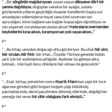
“…Bir
sürgünün mağduruysan
, soyun sopun
dünyanın dört bir
yanına dağıldıysa
, doğuştan sakatsa bir ayağın, yolunu
gözlemekle yıllarını geçirdiğin insanlar kendilerini başka yol
arkadaşları edinmişlerse hayat sana kimi seversen sev
ayrıcalığını, kime bağlanırsan bağlan kopacağını öğrettiyse ve
sen yaşamak zorundaysan unutacaksın!
Hatıraların mermerden
heykellerini kıracaksın, kıramıyorsan yok sayacaksın...”
p>
“…Bu kitap, umudun doğacağı ufku gösteriyor. Bu ufuk
hür akıl,
hür vicdan, hür fikir
, hür irfan... Özelde Türkiye genelde bütün
şark için bir aydınlanma şafağıdır. Aydınlar bu güneşe alkış
tutmalı... Hürriyet önce zihinlerin hür olması ile gelecektir.”
p>
“…Esat, birkaç yemekten sonra
Kuyrik Maro
’nun yaşlı bir incir
ağacının gövdesi gibi boğum boğum şişip bükülmüş
parmaklarında, derisi parşömene dönmüş ellerinde, değdiği her
yemeğe tat veren
bir sihir olduğunu fark etmişti...”
p>