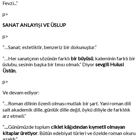
Fevzi...”
p>
SANAT ANLAYIŞI VE ÜSLUP
p>
“…Sanat; estetiktir, benzeriz bir dokunuştur.”
“…Her sanatçının sözünün farklı
bir büyüsü
, kaleminin farklı bir
üslubu, sesinin başka bir tınısı olmalı.” Diyor
sevgili Hulusi
Üstün.
p>
Ve devam ediyor:
“…Roman dilinin özenli olması mutlak bir şart. Yani roman dili
salt akademik dille, günlük dille değil, öykü diliyle de farklılık
arz etmeli.”
“
…
Günümüzde toplum
ciklet kâğıdından kıymetli olmayan
kitaplar üretiyor
. Bütün edebiyat türleri ve özelde roman okuru
azaldı.”