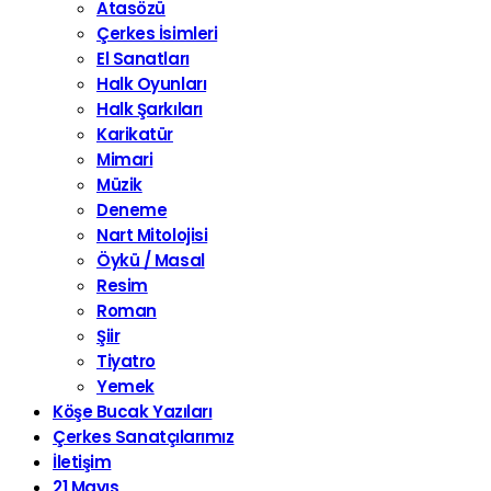
Atasözü
Çerkes İsimleri
El Sanatları
Halk Oyunları
Halk Şarkıları
Karikatür
Mimari
Müzik
Deneme
Nart Mitolojisi
Öykü / Masal
Resim
Roman
Şiir
Tiyatro
Yemek
Köşe Bucak Yazıları
Çerkes Sanatçılarımız
İletişim
21 Mayıs