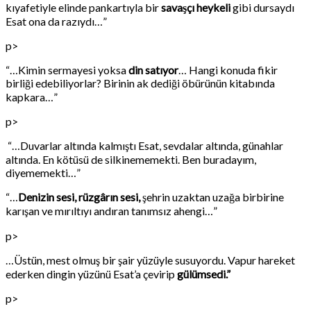
kıyafetiyle elinde pankartıyla bir
savaşçı heykeli
gibi dursaydı
Esat ona da razıydı…”
p>
“…Kimin sermayesi yoksa
din satıyor
… Hangi konuda fikir
birliği edebiliyorlar? Birinin ak dediği öbürünün kitabında
kapkara…”
p>
“…Duvarlar altında kalmıştı Esat, sevdalar altında, günahlar
altında. En kötüsü de silkinememekti. Ben buradayım,
diyememekti…”
“…
Denizin sesi, rüzgârın sesi,
şehrin uzaktan uzağa birbirine
karışan ve mırıltıyı andıran tanımsız ahengi…”
p>
…Üstün, mest olmuş bir şair yüzüyle susuyordu. Vapur hareket
ederken dingin yüzünü Esat’a çevirip
gülümsedi.”
p>