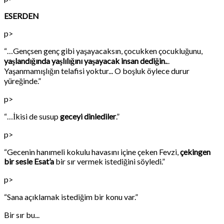
ESERDEN
p>
“…Gençsen genç gibi yaşayacaksın, çocukken çocukluğunu,
yaşlandığında yaşlılığını yaşayacak insan dediğin.
..
Yaşanmamışlığın telafisi yoktur... O boşluk öylece durur
yüreğinde.”
p>
“…İkisi de susup
geceyi dinlediler
.”
p>
“Gecenin hanımeli kokulu havasını içine çeken Fevzi,
çekingen
bir sesle Esat’a
bir sır vermek istediğini söyledi.”
p>
“Sana açıklamak istediğim bir konu var.”
Bir sır bu...