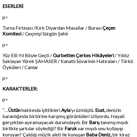
ESERLERİ
p>
Turna Fırtınası /Kırk Diyardan Masallar / Burası
Çeçen
Komitesi
/ Geçmişi Sürgün Şehir
p>
Yüz Elli Yıl Böyle Geçti /
Gurbetten Çerkes Hikâyeleri
/ Yıldız
Saklayan Yürek ŞAHASER / Kanatlı Süvarinin Hatıraları / Türkü
Öyküleri / Canlar
p>
KARAKTERLER:
p>
“…
Üstün
hakkında işittikleri
Ayla
’yı üzmüştü.
Esat,
denizin
karanlığında birbirine karışmış görüntüleri izliyordu. Hayali
gerçekten ayıramayacak durumdaydı. Bir
Barış
tanımış mıydı
birlikte şarkılar söylediği? Bir
Faruk
var mıydı onu kollayıp
koruyan? Çaldığı müzik aleti ile konuşan
Baba Deniz,
bir kiraz