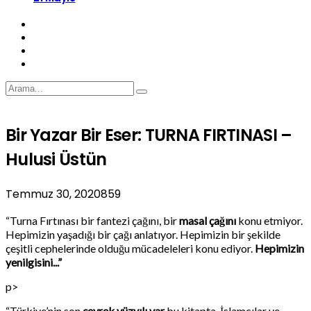
Bir Yazar Bir Eser: TURNA FIRTINASI –
Hulusi Üstün
Temmuz 30, 2020
859
“Turna Fırtınası bir fantezi çağını, bir
masal çağını
konu etmiyor.
Hepimizin yaşadığı bir çağı anlatıyor. Hepimizin bir şekilde
çeşitli cephelerinde olduğu mücadeleleri konu ediyor.
Hepimizin
yenilgisini...”
p>
“Türkiye’nin son
çeyrek yüzyılı var
bu kitapta. İslamcılar ve