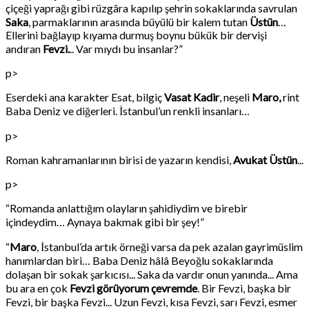
çiçeği yaprağı gibi rüzgâra kapılıp şehrin sokaklarında savrulan
Saka
, parmaklarının arasında büyülü bir kalem tutan
Üstün
…
Ellerini bağlayıp kıyama durmuş boynu bükük bir dervişi
andıran
Fevzi.
.. Var mıydı bu insanlar?”
p>
Eserdeki ana karakter Esat, bilgiç
Vasat Kadir
, neşeli
Maro,
rint
Baba Deniz ve diğerleri. İstanbul’un renkli insanları…
p>
Roman kahramanlarının birisi de yazarın kendisi,
Avukat Üstün
...
p>
“Romanda anlattığım olayların şahidiydim ve birebir
içindeydim… Aynaya bakmak gibi bir şey!”
“
Maro
, İstanbul’da artık örneği varsa da pek azalan gayrimüslim
hanımlardan biri… Baba Deniz hâlâ Beyoğlu sokaklarında
dolaşan bir sokak şarkıcısı... Saka da vardır onun yanında... Ama
bu ara en çok
Fevzi görüyorum çevremde
. Bir Fevzi, başka bir
Fevzi, bir başka Fevzi... Uzun Fevzi, kısa Fevzi, sarı Fevzi, esmer