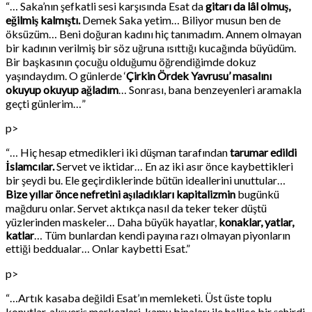
“… Saka’nın şefkatli sesi karşısında Esat da
gitarı da lâl olmuş,
eğilmiş kalmıştı.
Demek Saka yetim… Biliyor musun ben de
öksüzüm… Beni doğuran kadını hiç tanımadım. Annem olmayan
bir kadının verilmiş bir söz uğruna ısıttığı kucağında büyüdüm.
Bir başkasının çocuğu olduğumu öğrendiğimde dokuz
yaşındaydım. O günlerde ‘
Çirkin Ördek Yavrusu’
masalını
okuyup okuyup ağladım
… Sonrası, bana benzeyenleri aramakla
geçti günlerim…”
p>
“… Hiç hesap etmedikleri iki düşman tarafından
tarumar edildi
İslamcılar.
Servet ve iktidar… En az iki asır önce kaybettikleri
bir şeydi bu. Ele geçirdiklerinde bütün ideallerini unuttular…
Bize yıllar önce nefretini aşıladıkları kapitalizmin
bugünkü
mağduru onlar. Servet aktıkça nasıl da teker teker düştü
yüzlerinden maskeler… Daha büyük hayatlar,
konaklar, yatlar,
katlar
… Tüm bunlardan kendi payına razı olmayan piyonların
ettiği beddualar… Onlar kaybetti Esat.”
p>
“…Artık kasaba değildi Esat’ın memleketi. Üst üste toplu
konutlar, alışveriş merkezleri, kamu binaları ile hallice bir şehirdi