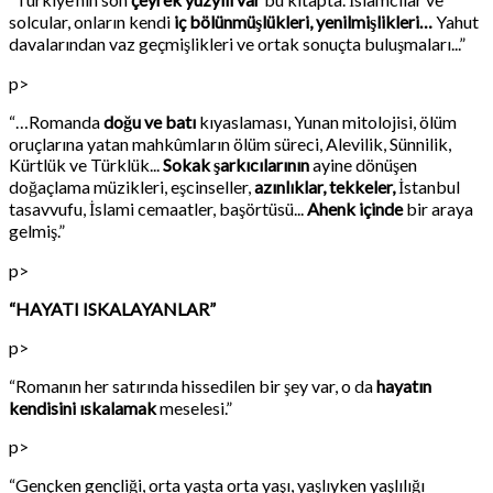
solcular, onların kendi
iç bölünmüşlükleri, yenilmişlikleri…
Yahut
davalarından vaz geçmişlikleri ve ortak sonuçta buluşmaları...”
p>
“…Romanda
doğu ve batı
kıyaslaması, Yunan mitolojisi, ölüm
oruçlarına yatan mahkûmların ölüm süreci, Alevilik, Sünnilik,
Kürtlük ve Türklük...
Sokak şarkıcılarının
ayine dönüşen
doğaçlama müzikleri, eşcinseller,
azınlıklar, tekkeler,
İstanbul
tasavvufu, İslami cemaatler, başörtüsü...
Ahenk içinde
bir araya
gelmiş.”
p>
“HAYATI ISKALAYANLAR”
p>
“Romanın her satırında hissedilen bir şey var, o da
hayatın
kendisini ıskalamak
meselesi.”
p>
“Gençken gençliği, orta yaşta orta yaşı, yaşlıyken yaşlılığı