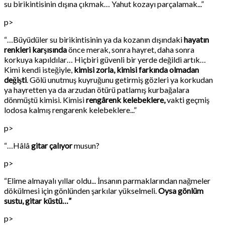
su birikintisinin dışına çıkmak… Yahut kozayı parçalamak...”
p>
“…Büyüdüler su birikintisinin ya da kozanın dışındaki
hayatın
renkleri karşısında
önce merak, sonra hayret, daha sonra
korkuya kapıldılar… Hiçbiri güvenli bir yerde değildi artık…
Kimi kendi isteğiyle,
kimisi zorla, kimisi farkında olmadan
değişti
. Gölü unutmuş kuyruğunu getirmiş gözleri ya korkudan
ya hayretten ya da arzudan ötürü patlamış kurbağalara
dönmüştü kimisi. Kimisi
rengârenk kelebeklere,
vakti geçmiş
lodosa kalmış rengarenk kelebeklere...”
p>
“…Hâlâ
gitar çalıyor
musun?
p>
“Elime almayalı yıllar oldu... İnsanın parmaklarından nağmeler
dökülmesi için gönlünden şarkılar yükselmeli.
Oysa gönlüm
sustu, gitar küstü…”
p>