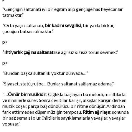
“Gençliğin saltanatı iyi bir eğitim alıp gençliğe has heyecanlar
tatmaktır.”
“Orta yaşın saltanatı,
bir kadını sevgilisi
, bir ya da birkaç
çocuğun babası olmaktır.”
p>
“İhtiyarlık çağına saltanatı
ise ağrısız sızısız torun sevmek.”
p>
“Bundan başka sultanlık yoktur dünyada... “
“Siyaset, statü, rütbe... Bunlar saltanat sağlamaz adama.”
"…
Ömür bir musikidir
. Çığlıkla başlayan bu melodi, mırıltılarla
ve ninnilerle sürer. Sonra cıvıltılar karışır, alkışlar karışır, derken
müzik coşar, parça baş döndürücü bir ritme dönüşür. Ardından
fark ettirmeden düşer müziğin temposu.
Ritim ağırlaşır,
sonunda
bir saz semaisi olur. İniltilerle sayıklamalarla yavaşlar, yavaşlar
ve susar.”