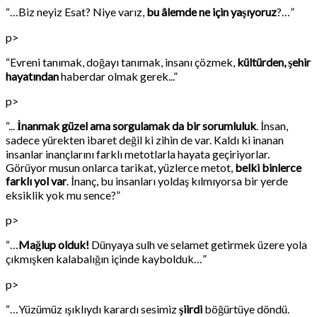
“…Biz neyiz Esat? Niye varız,
bu âlemde ne için yaşıyoruz
?…”
p>
“Evreni tanımak, doğayı tanımak, insanı çözmek,
kültürden, şehir
hayatından
haberdar olmak gerek...”
p>
“...
İnanmak güzel ama sorgulamak da bir sorumluluk
. İnsan,
sadece yürekten ibaret değil ki zihin de var. Kaldı ki inanan
insanlar inançlarını farklı metotlarla hayata geçiriyorlar.
Görüyor musun onlarca tarikat, yüzlerce metot,
belki binlerce
farklı yol var
. İnanç, bu insanları yoldaş kılmıyorsa bir yerde
eksiklik yok mu sence?”
p>
“…
Mağlup olduk!
Dünyaya sulh ve selamet getirmek üzere yola
çıkmışken kalabalığın içinde kaybolduk…”
p>
“…Yüzümüz ışıklıydı karardı sesimiz
şiirdi
böğürtüye döndü.