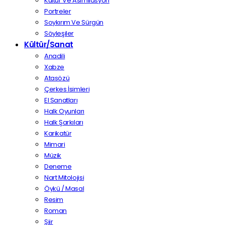
Kültür Ve Asimilasyon
Portreler
Soykırım Ve Sürgün
Söyleşiler
Kültür/Sanat
Anadili
Xabze
Atasözü
Çerkes İsimleri
El Sanatları
Halk Oyunları
Halk Şarkıları
Karikatür
Mimari
Müzik
Deneme
Nart Mitolojisi
Öykü / Masal
Resim
Roman
Şiir