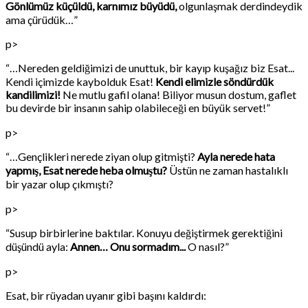
Gönlümüz küçüldü, karnımız büyüdü,
olgunlaşmak derdindeydik
ama çürüdük…”
p>
“…Nereden geldiğimizi de unuttuk, bir kayıp kuşağız biz Esat...
Kendi içimizde kaybolduk Esat!
Kendi elimizle söndürdük
kandilimizi!
Ne mutlu gafil olana! Biliyor musun dostum, gaflet
bu devirde bir insanın sahip olabileceği en büyük servet!”
p>
“…Gençlikleri nerede ziyan olup gitmişti?
Ayla nerede hata
yapmış, Esat nerede heba olmuştu?
Üstün ne zaman hastalıklı
bir yazar olup çıkmıştı?
p>
“Susup birbirlerine baktılar. Konuyu değiştirmek gerektiğini
düşündü ayla:
Annen… Onu sormadım...
O nasıl?”
p>
Esat, bir rüyadan uyanır gibi başını kaldırdı: