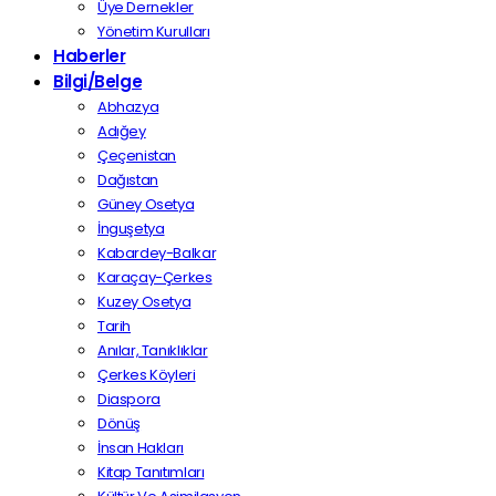
Üye Dernekler
Yönetim Kurulları
Haberler
Bilgi/Belge
Abhazya
Adığey
Çeçenistan
Dağıstan
Güney Osetya
İnguşetya
Kabardey-Balkar
Karaçay-Çerkes
Kuzey Osetya
Tarih
Anılar, Tanıklıklar
Çerkes Köyleri
Diaspora
Dönüş
İnsan Hakları
Kitap Tanıtımları