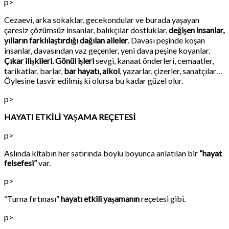
p>
Cezaevi, arka sokaklar, gecekondular ve burada yaşayan
çaresiz çözümsüz insanlar, balıkçılar dostluklar,
değişen insanlar,
yılların farklılaştırdığı dağılan aileler
. Davası peşinde koşan
insanlar, davasından vaz geçenler, yeni dava peşine koyanlar.
Çıkar ilişkileri. Gönül işleri
sevgi, kanaat önderleri, cemaatler,
tarikatlar, barlar,
bar hayatı, alkol
, yazarlar, çizerler, sanatçılar…
Öylesine tasvir edilmiş ki olursa bu kadar güzel olur.
p>
HAYATI ETKİLİ YAŞAMA REÇETESİ
p>
Aslında kitabın her satırında boylu boyunca anlatılan bir
“hayat
felsefesi”
var.
p>
“Turna fırtınası”
hayatı etkili yaşamanın
reçetesi gibi.
p>