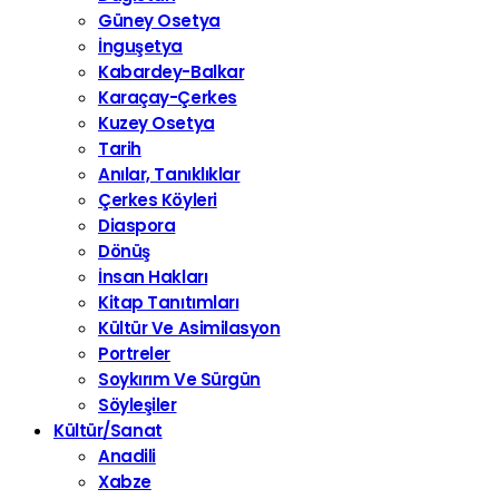
Güney Osetya
İnguşetya
Kabardey-Balkar
Karaçay-Çerkes
Kuzey Osetya
Tarih
Anılar, Tanıklıklar
Çerkes Köyleri
Diaspora
Dönüş
İnsan Hakları
Kitap Tanıtımları
Kültür Ve Asimilasyon
Portreler
Soykırım Ve Sürgün
Söyleşiler
Kültür/Sanat
Anadili
Xabze