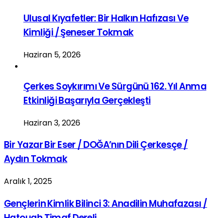
Ulusal Kıyafetler: Bir Halkın Hafızası Ve
Kimliği / Şeneser Tokmak
Haziran 5, 2026
Çerkes Soykırımı Ve Sürgünü 162. Yıl Anma
Etkinliği Başarıyla Gerçekleşti
Haziran 3, 2026
Bir Yazar Bir Eser / DOĞA’nın Dili Çerkesçe /
Aydın Tokmak
Aralık 1, 2025
Gençlerin Kimlik Bilinci 3: Anadilin Muhafazası /
Hatough Timaf Dereli