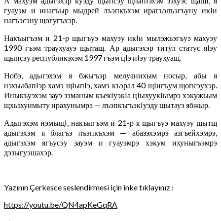
А махуэм адыгэхэр куэду щыпсэу щIыпIэхэм зэхуэс щащI, я
гуауэм и инагъыр мыдрей лъэпкъхэм ирагъэлъэгъуну икIи
нагъэсэну щогугъхэр.
Накъыгъэм и 21-р щыгъуэ махуэу икIи мылэжьэгъуэ махуэу
1990 гъэм траухуауэ щытащ. Ар адыгэхэр титул статус яIэу
щыпсэу республикэхэм 1997 гъэм цIэ иIэу траухуащ.
Нобэ, адыгэхэм я бжьгъэр мелуанихым носыр, абы я
нэхъыбапIэр хамэ щIыпIэ, хамэ къэрал 40 щIигъум щопсэухэр.
Иныкъуэхэм зауэ зэманым къекIуэкIа цIыхуукIымрэ хэкужьым
щхьэхуимыту ирахунымрэ — лъэпкъгъэкIуэду щытауэ ябжыр.
Адыгэхэм нэмыщI, накъыгъэм и 21-р я щыгъуэ махуэу щытщ
адыгэхэм я благъэ лъэпкъхэм — абазэхэмрэ азгъейхэмрэ,
адыгэхэм ягъусэу зауэм и гуауэмрэ хэкум ихуныгъэмрэ
дэзыгуэшахэр.
Yazının Çerkesce seslendirmesi için inke tıklayınız :
https://youtu.be/QN4apKeGqRA