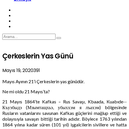
Çerkeslerin Yas Günü
Mayıs 19, 2020
391
Mayıs Ayının 21’i Çerkeslerin yas günüdür.
Ne mi oldu 21 Mayıs’ta?
21 Mayıs 1864’te Kafkas – Rus Savaşı, Kbaada, Kuabıde-­
Къуэбыдэ (Мзымтащхьэ, убых­хэм я лъахэм) bölgesinde
Rusların vatanlarını savunan Kafkas güçlerini mağlup ettiği ve
dolayısıyla savaşın bittiği tarihin adıdır. Böylece 1763 yılından
1864 yılına kadar süren (101 yıl) işgalcilerin sivillere ve hatta