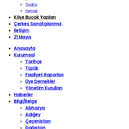
Tiyatro
Yemek
Köşe Bucak Yazıları
Çerkes Sanatçılarımız
İletişim
21 Mayıs
Anasayfa
Kurumsal
Tarihçe
Tüzük
Faaliyet Raporları
Üye Dernekler
Yönetim Kurulları
Haberler
Bilgi/Belge
Abhazya
Adığey
Çeçenistan
Dağıstan