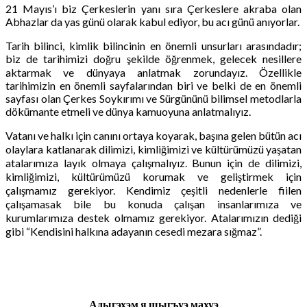
21 Mayıs’ı biz Çerkeslerin yanı sıra Çerkeslere akraba olan
Abhazlar da yas günü olarak kabul ediyor, bu acı günü anıyorlar.
Tarih bilinci, kimlik bilincinin en önemli unsurları arasındadır;
biz de tarihimizi doğru şekilde öğrenmek, gelecek nesillere
aktarmak ve dünyaya anlatmak zorundayız. Özellikle
tarihimizin en önemli sayfalarından biri ve belki de en önemli
sayfası olan Çerkes Soykırımı ve Sürgününü bilimsel metodlarla
dökümante etmeli ve dünya kamuoyuna anlatmalıyız.
Vatanı ve halkı için canını ortaya koyarak, başına gelen bütün acı
olaylara katlanarak dilimizi, kimliğimizi ve kültürümüzü yaşatan
atalarımıza layık olmaya çalışmalıyız. Bunun için de dilimizi,
kimliğimizi, kültürümüzü korumak ve geliştirmek için
çalışmamız gerekiyor. Kendimiz çeşitli nedenlerle fiilen
çalışamasak bile bu konuda çalışan insanlarımıza ve
kurumlarımıza destek olmamız gerekiyor. Atalarımızın dediği
gibi “Kendisini halkına adayanın cesedi mezara sığmaz”.
Адыгэхэм я щыгъуэ махуэ