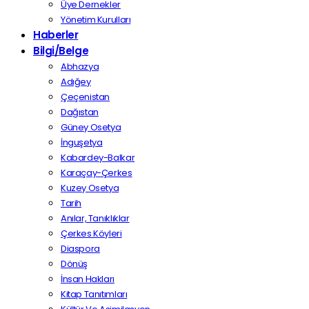
Üye Dernekler
Yönetim Kurulları
Haberler
Bilgi/Belge
Abhazya
Adığey
Çeçenistan
Dağıstan
Güney Osetya
İnguşetya
Kabardey-Balkar
Karaçay-Çerkes
Kuzey Osetya
Tarih
Anılar, Tanıklıklar
Çerkes Köyleri
Diaspora
Dönüş
İnsan Hakları
Kitap Tanıtımları