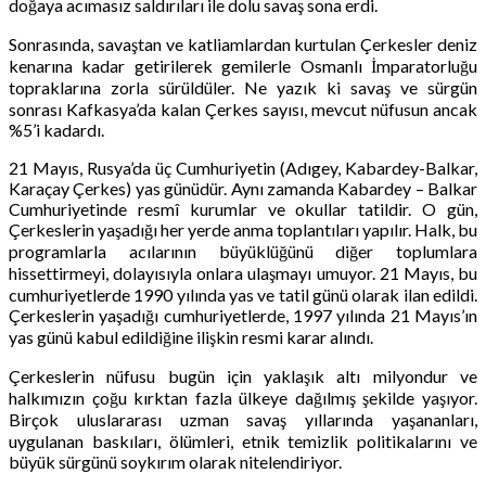
doğaya acımasız saldırıları ile dolu savaş sona erdi.
Sonrasında, savaştan ve katliamlardan kurtulan Çerkesler deniz
kenarına kadar getirilerek gemilerle Osmanlı İmparatorluğu
topraklarına zorla sürüldüler. Ne yazık ki savaş ve sürgün
sonrası Kafkasya’da kalan Çerkes sayısı, mevcut nüfusun ancak
%5’i kadardı.
21 Mayıs, Rusya’da üç Cumhuriyetin (Adıgey, Kabardey-Balkar,
Karaçay Çerkes) yas günüdür. Aynı zamanda Kabardey – Balkar
Cumhuriyetinde resmî kurumlar ve okullar tatildir. O gün,
Çerkeslerin yaşadığı her yerde anma toplantıları yapılır. Halk, bu
programlarla acılarının büyüklüğünü diğer toplumlara
hissettirmeyi, dolayısıyla onlara ulaşmayı umuyor. 21 Mayıs, bu
cumhuriyetlerde 1990 yılında yas ve tatil günü olarak ilan edildi.
Çerkeslerin yaşadığı cumhuriyetlerde, 1997 yılında 21 Mayıs’ın
yas günü kabul edildiğine ilişkin resmi karar alındı.
Çerkeslerin nüfusu bugün için yaklaşık altı milyondur ve
halkımızın çoğu kırktan fazla ülkeye dağılmış şekilde yaşıyor.
Birçok uluslararası uzman savaş yıllarında yaşananları,
uygulanan baskıları, ölümleri, etnik temizlik politikalarını ve
büyük sürgünü soykırım olarak nitelendiriyor.