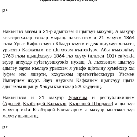
p>
Накъыгъэ мазэм и 21-р адыгэхэм я щыгъуэ махуэщ. А махуэр
къызэрыхахар зэпхар мыращ: накъыгъэм и 21 махуэм 1864
гъэм Урыс-Кафказ зауэр Кбаадэ къуэм и деж щиухауэ ялъытэ,
урысхэр Кафказым ис цIыхухэм къатекIуэу. Абы къыхэкIыу
1763 гъэм щыщIэдзауэ 1864 гъэ хъуху (илъэси 101) екIуэкIа
зауэр апхуэдэ гуIэгъуэшхуэкIэ иухащ. А лъэхъэнэм щыгъуэ
адыгэу зауэм къелауэ урысхэм я унафэ щIэтыну хумейхэр хы
Iуфэм нэс яшэрти, кхъухьхэм ирагъэтIысхьэурэ Уэсмэн
Империем яхурт. Зауэ нэужым Кафказым щыпсэуу щыта
адыгэхэм ящыщу Хэкум къинэжар 5% къудейщ.
Накъыгъэм и 21 махуэр
Урысейм
и республикищым
(
Адыгей
,
Къэбэрдей-Балъкъэр
,
Къэрэшей-Шэрджэс
) я щыгъуэ
махуэщ икIи Къэбэрдей-Балъкъэрым а махуэр мылэжьэгъуэ
махуэу щыщытщ.
p>