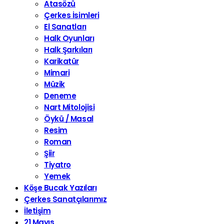
Atasözü
Çerkes İsimleri
El Sanatları
Halk Oyunları
Halk Şarkıları
Karikatür
Mimari
Müzik
Deneme
Nart Mitolojisi
Öykü / Masal
Resim
Roman
Şiir
Tiyatro
Yemek
Köşe Bucak Yazıları
Çerkes Sanatçılarımız
İletişim
21 Mayıs