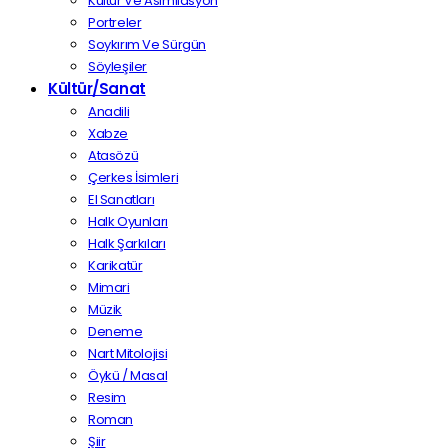
Kültür Ve Asimilasyon
Portreler
Soykırım Ve Sürgün
Söyleşiler
Kültür/Sanat
Anadili
Xabze
Atasözü
Çerkes İsimleri
El Sanatları
Halk Oyunları
Halk Şarkıları
Karikatür
Mimari
Müzik
Deneme
Nart Mitolojisi
Öykü / Masal
Resim
Roman
Şiir