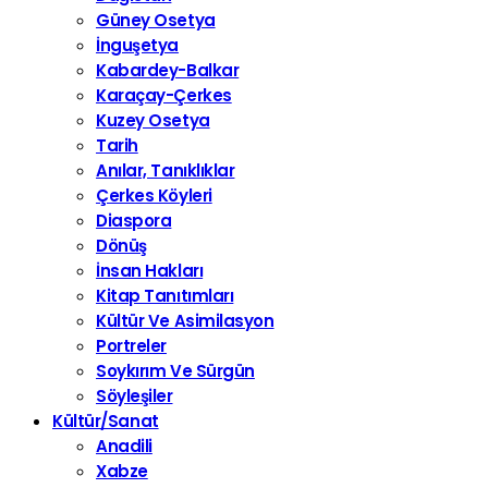
Güney Osetya
İnguşetya
Kabardey-Balkar
Karaçay-Çerkes
Kuzey Osetya
Tarih
Anılar, Tanıklıklar
Çerkes Köyleri
Diaspora
Dönüş
İnsan Hakları
Kitap Tanıtımları
Kültür Ve Asimilasyon
Portreler
Soykırım Ve Sürgün
Söyleşiler
Kültür/Sanat
Anadili
Xabze