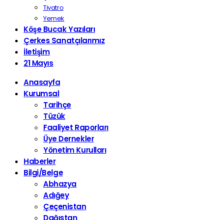
Tiyatro
Yemek
Köşe Bucak Yazıları
Çerkes Sanatçılarımız
İletişim
21 Mayıs
Anasayfa
Kurumsal
Tarihçe
Tüzük
Faaliyet Raporları
Üye Dernekler
Yönetim Kurulları
Haberler
Bilgi/Belge
Abhazya
Adığey
Çeçenistan
Dağıstan