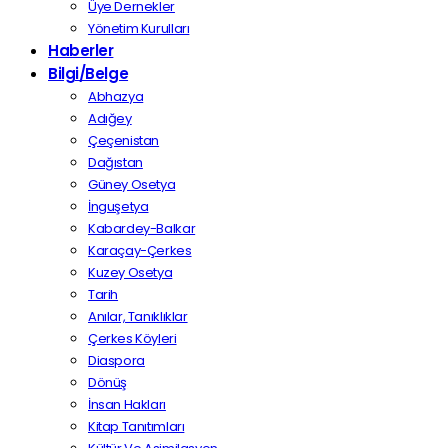
Üye Dernekler
Yönetim Kurulları
Haberler
Bilgi/Belge
Abhazya
Adığey
Çeçenistan
Dağıstan
Güney Osetya
İnguşetya
Kabardey-Balkar
Karaçay-Çerkes
Kuzey Osetya
Tarih
Anılar, Tanıklıklar
Çerkes Köyleri
Diaspora
Dönüş
İnsan Hakları
Kitap Tanıtımları