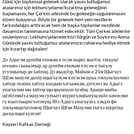
Günü için toplumsal gelenek olarak yasını tuttuğumuz
atalarımız için lekhum/şelame/kızartma geleneğinin
başlamasını, her Çerkes ailesinde bu geleneğin uygulanmasını
elzem buluyoruz. Böyle bir gelenek hem yeni nesillerin
farkındalığını arttıracak hem de başka toplumlar nezdinde
davamızın tanınmasına hizmet edecektir. Tüm Çerkes ailelerine
sesleniyoruz: Lekhum/şelamelerinizi Sürgün ve Soykırımı Anma
Gününde yasını tuttuğumuz atalarımızın ruhlarına hediye etmek
için kızartıp dağıtalım!
Дэ Адыгэм дунейм ехижам и псэм нырес жытIэу лэкъум/
шэламэ гъажьэныр, ар дунейм ехижам я псэм и тыгъэу
угуэшыныр ди хабзэщ. Дэ жыдоIэр, Майым и 21м Щыгъуэ
ЩIэж махуэм дызхуэщыгъуэхэм я псэхэм щхьа лэкъум/шэламэ
хабзэр лъэпкъ хабзэу къедывгъэгъажьэж, дэтхэнэ зы Адыгэ
унагъуэми мы хабзэр щызрызахьэн хуэйщ. Аращи мыбы
щIэблэмкIэ а махуэм гулъытэ яхуригъэщIынущ икIи хамэхэми
гу къытлъыригъэтэнущ. ИIэ Адыгэ унагъуэхэ, хэвдзэ фи
лэкъумыр/шэламэр Щыгъуэ ЩIэж Махуэми тыгъэ яхурехъу
дызхуэщыгъуэхэм!
Kayseri Kafkas Derneği