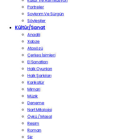
Kültür Ve Asimilasyon
Portreler
Soykırım Ve Sürgün
Söyleşiler
Kültür/Sanat
Anadili
Xabze
Atasözü
Çerkes İsimleri
El Sanatları
Halk Oyunları
Halk Şarkıları
Karikatür
Mimari
Müzik
Deneme
Nart Mitolojisi
Öykü / Masal
Resim
Roman
Şiir