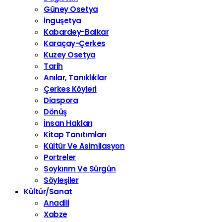
Güney Osetya
İnguşetya
Kabardey-Balkar
Karaçay-Çerkes
Kuzey Osetya
Tarih
Anılar, Tanıklıklar
Çerkes Köyleri
Diaspora
Dönüş
İnsan Hakları
Kitap Tanıtımları
Kültür Ve Asimilasyon
Portreler
Soykırım Ve Sürgün
Söyleşiler
Kültür/Sanat
Anadili
Xabze