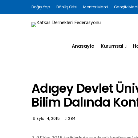
Bağış Yap
Dönüş Ofisi
Mentor Menti
Gençlik Mecli
Anasayfa
Kurumsal
Ha
Adıgey Devlet Üni
Bilim Dalında Kon
Eylül 4, 2015
284
7-9 Ekim 2015 tarihlerinde yapılacak konferans içi