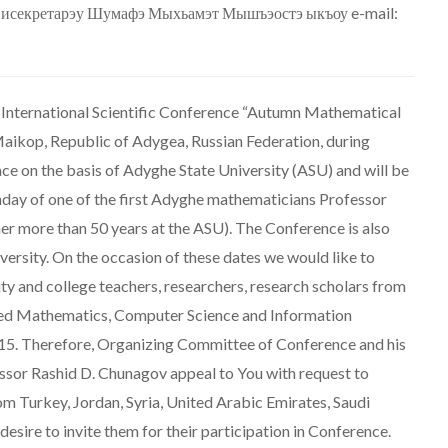
 исекретарэу Шумафэ Мыхьамэт Мышъэостэ ыкъоу e-mail:
International Scientific Conference “Autumn Mathematical
aikop, Republic of Adygea, Russian Federation, during
ace on the basis of Adyghe State University (ASU) and will be
hday of one of the first Adyghe mathematicians Professor
 more than 50 years at the ASU). The Conference is also
versity. On the occasion of these dates we would like to
y and college teachers, researchers, research scholars from
plied Mathematics, Computer Science and Information
15. Therefore, Organizing Committee of Conference and his
ssor Rashid D. Chunagov appeal to You with request to
om Turkey, Jordan, Syria, United Arabic Emirates, Saudi
esire to invite them for their participation in Conference.