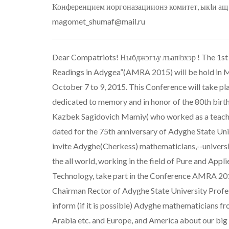
Конференцием иоргоназациионэ комитет, ыкlи ащ
magomet_shumaf@mail.ru
Dear Compatriots! Ныбджэгъу лъапlэхэр ! The 1st 
Readings in Adygea”(AMRA 2015) will be hold in M
October 7 to 9, 2015. This Conference will take pl
dedicated to memory and in honor of the 80th birt
Kazbek Sagidovich Mamiy( who worked as a teacher
dated for the 75th anniversary of Adyghe State Uni
invite Adyghe(Cherkess) mathematicians,--universit
the all world, working in the field of Pure and Ap
Technology, take part in the Conference AMRA 20
Chairman Rector of Adyghe State University Profe
inform (if it is possible) Adyghe mathematicians fr
Arabia etc. and Europe, and America about our big d