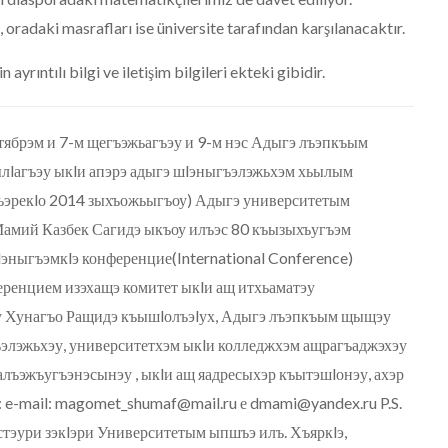
oradaki masrafları ise üniversite tarafından karşılanacaktır.
rıntılı bilgi ve iletişim bilgileri ekteki gibidir.
ябрэм и 7-м щегъэжьагъэу и 9-м нэс Адыгэ лъэпкъым
ылlагъэу ыкlи апэрэ адыгэ шlэныгъэлэжьхэм хьылым
гъэрекlо 2014 зыхъожьыгъоу) Адыгэ университетым
амий Казбек Сагидэ ыкъоу илъэс 80 къызыхъугъэм
ныгъэмкlэ конференцие(International Conference)
ренцием изэхащэ комитет ыкlи ащ итхьаматэу
 Хунагъо Ращидэ къышlолъэlух, Адыгэ лъэпкъым щыщэу
ъэлэжьхэу, университетхэм ыкlи колледжхэм ащрагъаджэхэу
ъэжъугъэнэсынэу , ыкlи ащ яадресыхэр къытэшlонэу, ахэр
 e-mail: magomet_shumaf@mail.ru е dmami@yandex.ru P.S.
пстэури зэкlэри Университетым ыпшъэ илъ. Хъяркlэ,