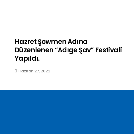
Hazret Şowmen Adına
Düzenlenen “Adıge Şav” Festivali
Yapıldı.
Haziran 27, 2022