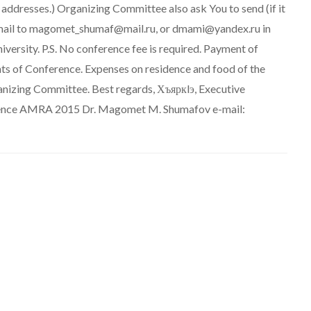
 addresses.) Organizing Committee also ask You to send (if it
 e-mail to magomet_shumaf@mail.ru, or dmami@yandex.ru in
versity. P.S. No conference fee is required. Payment of
ants of Conference. Expenses on residence and food of the
ganizing Committee. Best regards, Хъяркlэ, Executive
rence AMRA 2015 Dr. Magomet M. Shumafov e-mail: