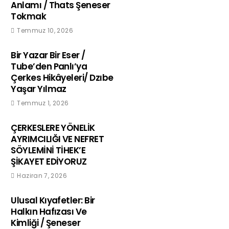
Anlamı / Thats Şeneser
Tokmak
Temmuz 10, 2026
Bir Yazar Bir Eser /
Tube’den Panlı’ya
Çerkes Hikâyeleri/ Dzıbe
Yaşar Yılmaz
Temmuz 1, 2026
ÇERKESLERE YÖNELİK
AYRIMCILIĞI VE NEFRET
SÖYLEMİNİ TİHEK’E
ŞİKAYET EDİYORUZ
Haziran 7, 2026
Ulusal Kıyafetler: Bir
Halkın Hafızası Ve
Kimliği / Şeneser