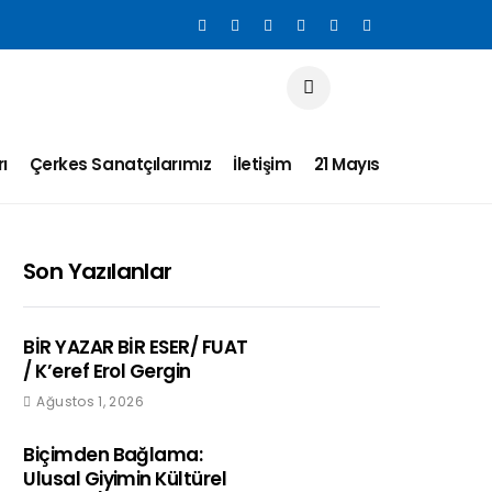
ı
Çerkes Sanatçılarımız
İletişim
21 Mayıs
Son Yazılanlar
BİR YAZAR BİR ESER/ FUAT
/ K’eref Erol Gergin
Ağustos 1, 2026
Biçimden Bağlama:
Ulusal Giyimin Kültürel