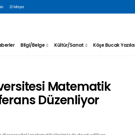
si
21 Mayıs
berler
Bilgi/Belge
Kültür/Sanat
Köşe Bucak Yazılar
versitesi Matematik
ferans Düzenliyor
n diasporadaki matematikçilerimiz de davet ediliyor.