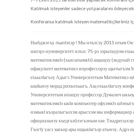
Katılmak isteyenler sadece yol paralarını ödeyecek, 
Konferansa katılmak isteyen matematikçilerimiz için ay
Ныбджэгъу лъапlэхэр ! Мы илъэсэу 2015 итым Окт
иапэрэ иуниверситет илъэс 75-рэ зэрыхъурэм ехь
математикэмкlэ (хьисапымкlэ) ащыщэу (зидунай 
ифакультет математикэ ипрофессорэу щытыгъэм М
ехьылlагъэу Адыгэ Университетым Математикэ шlэ
ышlынэу морад рихъохьыгъ. Ащ ехьылlагъэу конфе
Университетым ипащэу профессор Думалич ыкъоу
математикэмкlэ ыкlи компьютер офхэмкlэ шlэныг
нэмыкl къэралыгъохэм арысхэм мы информациер ал
официальнэу къедгъэблэгъэным пае. Тиадресыхэр:
Гъогlу уасэ закъор ары ищыкlагъэр атынэу. Адрэ 