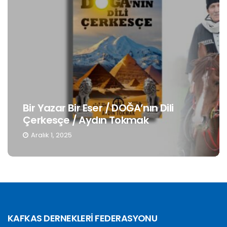
Gençlerin Kimlik Bilinci 3: Anadilin
Muhafazası / Hatough Timaf Dereli
Kasım 19, 2025
KAFKAS DERNEKLERİ FEDERASYONU