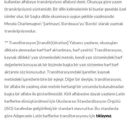
kullanılan alfabeye transkripsiyon alfabesi denir. Okunuşa göre yazım
(transkripsiyon) yöntemidir. Bir dilin kelimelerinin ki bunlar genelde özel
isimler olur, bir başka dilde okunmaya uygun şekilde yazılmasıdır.
Mesela Charlemagne’ı ‘Şarlmayn’, Bordeaux’yu ‘Bordo’ olarak yazmak
transkripsiyondur.
** Transliterasyon [translit(t)ération] Yabancı yazıların, okunuşları
dikkate alınmadan harf harf aktarılması, harf çevirisi: Transliterasyon,
kaynak dildeki/ yazı sistemindeki metnin, kendi yazı sistemindeki harf
değerlerini koruyacak bir biçimde başka bir yazı sistemine harf harf
aktarımı söz konusudur. Transliterasyondaki işaretler, kaynak
metindeki işaretlerle bire bir eşleşir. Diğer bir deyişle, transliterasyon,
bir alfabe ile yazılmış olan metnin herhangi bir yorumda bulunulmadan
başka bir alfabe ile gösterilmesidir. Kiril alfabesine dayalı yazıların Latin
harflerine dönüştürülmesi için Uluslararası Standardizasyon Örgütü
(ISO) tarafından geliştirilmiş bir standart mevcuttur. Bu standarda
göre Adıgecenin Latin harflerine transliterasyonu için
tıklayınız
.