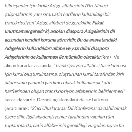
bilmeyenler için kirille Adıge alfabesinin öğretilmesi
çalışmalarının yanı sıra, Latin harflerin kullanıldığı bir
transkripsiyon* Adıge alfabesi de gereklidir.
Fakat
unutmamak gerekir ki, aslolan diaspora Adıgelerinin dil
açısından kendini koruma görevidir. Bu da anavatandaki
Adıgelerin kullandıkları alfabe ve yazı dilini diaspora
Adıgelerinin de kullanması ile mümkün olacaktır.
”
em> Ve
alınan kararlar arasında,
“Trankripsiyon alfabesi hazırlanması
için kurul oluşturulmasına, oluşturulan kurul tarafından kiril
alfabesinin yanında yardımcı olarak kullanılacak Latin
harflerinden oluşan transkripsiyon alfabesinin belirlenmesi”
kararı da vardır. Dernek açıklamalarında ise bu konu
çarpıtılarak;
“2’nci Uluslararası Dil Konferansı da dâhil olmak
üzere dille ilgili akademisyenler tarafından yapılan tüm
toplantılarda, Latin alfabesinin gerekliliği vurgulanmış ve bu