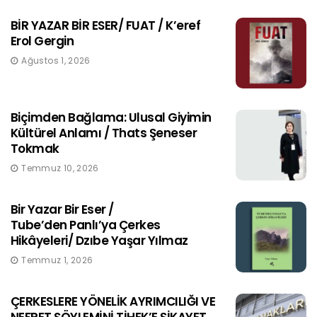
BİR YAZAR BİR ESER/ FUAT / K’eref
Erol Gergin
Ağustos 1, 2026
Biçimden Bağlama: Ulusal Giyimin
Kültürel Anlamı / Thats Şeneser
Tokmak
Temmuz 10, 2026
Bir Yazar Bir Eser /
Tube’den Panlı’ya Çerkes
Hikâyeleri/ Dzıbe Yaşar Yılmaz
Temmuz 1, 2026
ÇERKESLERE YÖNELİK AYRIMCILIĞI VE
NEFRET SÖYLEMİNİ TİHEK’E ŞİKAYET