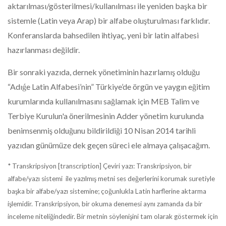
aktarılması/gösterilmesi/kullanılması ile yeniden başka bir
sistemle (Latin veya Arap) bir alfabe oluşturulması farklıdır.
Konferanslarda bahsedilen ihtiyaç, yeni bir latin alfabesi
hazırlanması değildir.
Bir sonraki yazıda, dernek yönetiminin hazırlamış olduğu
“Adıǵe Latin Alfabesi’nin” Türkiye’de örgün ve yaygın eğitim
kurumlarında kullanılmasını sağlamak için MEB Talim ve
Terbiye Kurulun'a önerilmesinin Adder yönetim kurulunda
benimsenmiş olduğunu bildirildiği 10 Nisan 2014 tarihli
yazıdan günümüze dek geçen süreci ele almaya çalışacağım.
* Transkripsiyon [transcription] Çeviri yazı: Transkripsiyon, bir
alfabe/yazı sistemi ile yazılmış metni ses değerlerini korumak suretiyle
başka bir alfabe/yazı sistemine; çoğunlukla Latin harflerine aktarma
işlemidir. Transkripsiyon, bir okuma denemesi aynı zamanda da bir
inceleme niteliğindedir. Bir metnin söylenişini tam olarak göstermek için