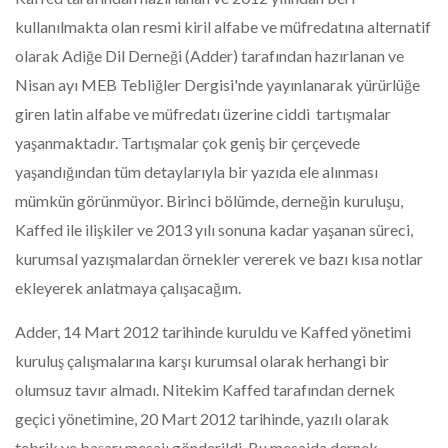
kullanılmakta olan resmi kiril alfabe ve müfredatına alternatif
olarak Adiğe Dil Derneği (Adder) tarafından hazırlanan ve
Nisan ayı MEB Tebliğler Dergisi'nde yayınlanarak yürürlüğe
giren latin alfabe ve müfredatı üzerine ciddi tartışmalar
yaşanmaktadır. Tartışmalar çok geniş bir çerçevede
yaşandığından tüm detaylarıyla bir yazıda ele alınması
mümkün görünmüyor. Birinci bölümde, derneğin kuruluşu,
Kaffed ile ilişkiler ve 2013 yılı sonuna kadar yaşanan süreci,
kurumsal yazışmalardan örnekler vererek ve bazı kısa notlar
ekleyerek anlatmaya çalışacağım.
Adder, 14 Mart 2012 tarihinde kuruldu ve Kaffed yönetimi
kuruluş çalışmalarına karşı kurumsal olarak herhangi bir
olumsuz tavır almadı. Nitekim Kaffed tarafından dernek
geçici yönetimine, 20 Mart 2012 tarihinde, yazılı olarak
tebrik ve başarı mesajı gönderildi. Bu mesajda dernek