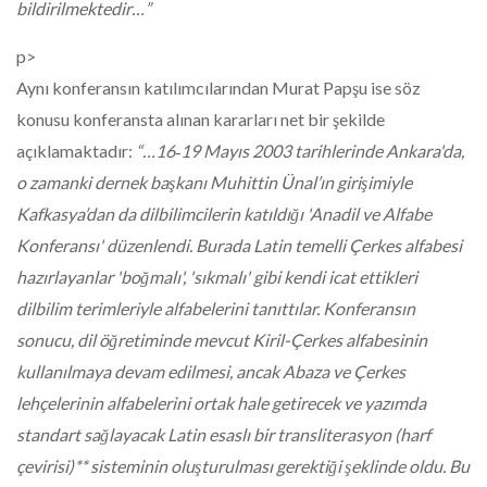
bildirilmektedir…”
p>
Aynı konferansın katılımcılarından Murat Papşu ise söz
konusu konferansta alınan kararları net bir şekilde
açıklamaktadır:
“…16‐19 Mayıs 2003 tarihlerinde Ankara'da,
o zamanki dernek başkanı Muhittin Ünal’ın girişimiyle
Kafkasya’dan da dilbilimcilerin katıldığı 'Anadil ve Alfabe
Konferansı' düzenlendi. Burada Latin temelli Çerkes alfabesi
hazırlayanlar 'boğmalı', 'sıkmalı' gibi kendi icat ettikleri
dilbilim terimleriyle alfabelerini tanıttılar. Konferansın
sonucu, dil öğretiminde mevcut Kiril-Çerkes alfabesinin
kullanılmaya devam edilmesi, ancak Abaza ve Çerkes
lehçelerinin alfabelerini ortak hale getirecek ve yazımda
standart sağlayacak Latin esaslı bir transliterasyon (harf
çevirisi)** sisteminin oluşturulması gerektiği şeklinde oldu. Bu