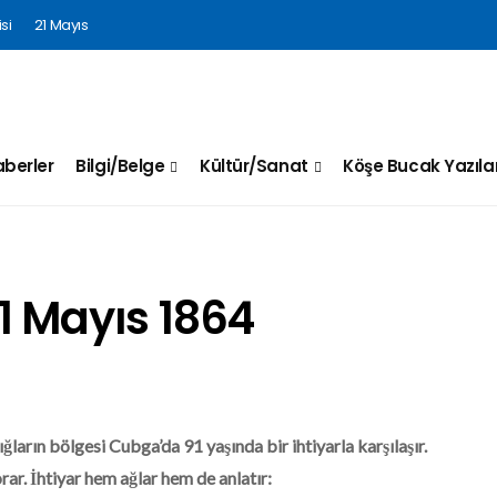
si
21 Mayıs
berler
Bilgi/Belge
Kültür/Sanat
Köşe Bucak Yazılar
1 Mayıs 1864
ğların bölgesi Cubga’da 91 yaşında bir ihtiyarla karşılaşır.
ar. İhtiyar hem ağlar hem de anlatır: