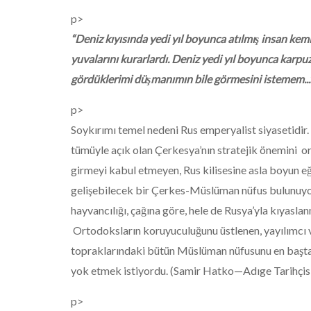
p>
“Deniz kıyısında yedi yıl boyunca atılmış insan kemi
yuvalarını kurarlardı. Deniz yedi yıl boyunca karpuz 
gördüklerimi düşmanımın bile görmesini istemem...
p>
Soykırımı temel nedeni Rus emperyalist siyasetidir.
tümüyle açık olan Çerkesya’nın stratejik önemini 
girmeyi kabul etmeyen, Rus kilisesine asla boyun eğm
gelişebilecek bir Çerkes-Müslüman nüfus bulunuyord
hayvancılığı, çağına göre, hele de Rusya’yla kıyas
Ortodoksların koruyuculuğunu üstlenen, yayılımcı ve
topraklarındaki bütün Müslüman nüfusunu en başta 
yok etmek istiyordu. (Samir Hatko—Adıge Tarihçis
p>