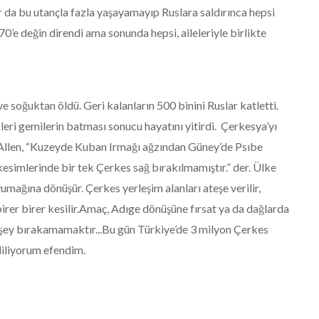
 da bu utançla fazla yaşayamayıp Ruslara saldırınca hepsi
70’e değin direndi ama sonunda hepsi, aileleriyle birlikte
ve soğuktan öldü. Geri kalanların 500 binini Ruslar katletti.
eri gemilerin batması sonucu hayatını yitirdi. Çerkesya’yı
 Allen, “Kuzeyde Kuban Irmağı ağzından Güney’de Psıbe
kesimlerinde bir tek Çerkes sağ bırakılmamıştır.” der. Ülke
 yumağına dönüşür. Çerkes yerleşim alanları ateşe verilir,
 birer birer kesilir.Amaç, Adıge dönüşüne fırsat ya da dağlarda
irşey bırakamamaktır...Bu gün Türkiye’de 3 milyon Çerkes
diliyorum efendim.