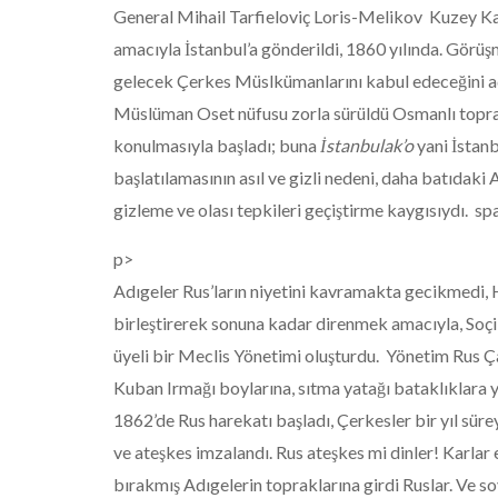
General Mihail Tarfieloviç Loris-Melikov Kuzey Ka
amacıyla İstanbul’a gönderildi, 1860 yılında. Görü
gelecek Çerkes Müslkümanlarını kabul edeceğini aç
Müslüman Oset nüfusu zorla sürüldü Osmanlı toprakl
konulmasıyla başladı; buna
İstanbulak’o
yani İstan
başlatılamasının asıl ve gizli nedeni, daha batıdaki
gizleme ve olası tepkileri geçiştirme kaygısıydı.
sp
p>
Adıgeler Rus’ların niyetini kavramakta gecikmedi,
birleştirerek sonuna kadar direnmek amacıyla, Soçi
üyeli bir Meclis Yönetimi oluşturdu. Yönetim Rus Ça
Kuban Irmağı boylarına, sıtma yatağı bataklıklara 
1862’de Rus harekatı başladı, Çerkesler bir yıl süre
ve ateşkes imzalandı. Rus ateşkes mi dinler! Karlar
bırakmış Adıgelerin topraklarına girdi Ruslar. Ve s