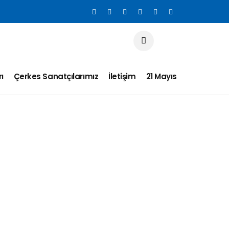
ı
Çerkes Sanatçılarımız
İletişim
21 Mayıs