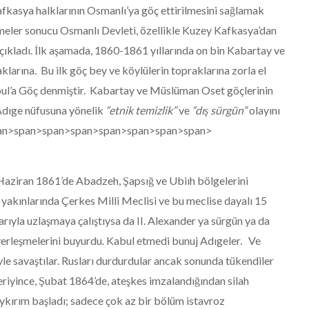
fkasya halklarının Osmanlı’ya göç ettirilmesini sağlamak
şmeler sonucu Osmanlı Devleti, özellikle Kuzey Kafkasya’dan
ıkladı. İlk aşamada, 1860-1861 yıllarında on bin Kabartay ve
arına. Bu ilk göç bey ve köylülerin topraklarına zorla el
bul’a Göç denmiştir. Kabartay ve Müslüman Oset göçlerinin
 Adıge nüfusuna yönelik
“etnik temizlik”
ve
“dış sürgün”
olayını
an>
span>
span>
span>
span>
span>
span>
span>
 Haziran 1861’de Abadzeh, Şapsığ ve Ubiıh bölgelerini
 yakınlarında Çerkes Milli Meclisi ve bu meclise dayalı 15
rıyla uzlaşmaya çalıştıysa da II. Alexander ya sürgün ya da
yerleşmelerini buyurdu. Kabul etmedi bunuj Adıgeler. Ve
yle savaştılar. Rusları durdurdular ancak sonunda tükendiler
 eriyince, Şubat 1864’de, ateşkes imzalandığından silah
oykırım başladı; sadece çok az bir bölüm istavroz