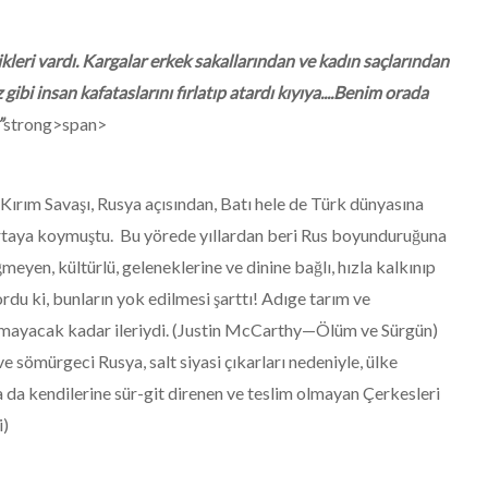
kleri vardı. Kargalar erkek sakallarından ve kadın saçlarından
gibi insan kafataslarını fırlatıp atardı kıyıya....Benim orada
”
strong>
span>
 Kırım Savaşı, Rusya açısından, Batı hele de Türk dünyasına
ortaya koymuştu. Bu yörede yıllardan beri Rus boyunduruğuna
eyen, kültürlü, geleneklerine ve dinine bağlı, hızla kalkınıp
u ki, bunların yok edilmesi şarttı! Adıge tarım ve
lanmayacak kadar ileriydi. (Justin McCarthy—Ölüm ve Sürgün)
 sömürgeci Rusya, salt siyasi çıkarları nedeniyle, ülke
da kendilerine sür-git direnen ve teslim olmayan Çerkesleri
i)