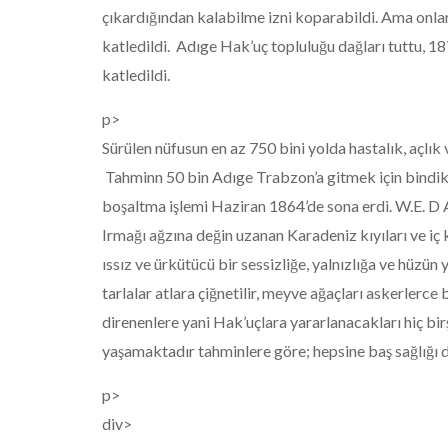
çıkardığından kalabilme izni koparabildi. Ama onlar
katledildi. Adıge Hak’uç topluluğu dağları tuttu, 18
katledildi.
p>
Sürülen nüfusun en az 750 bini yolda hastalık, açlık 
Tahminn 50 bin Adıge Trabzon’a gitmek için bindikl
boşaltma işlemi Haziran 1864’de sona erdi. W.E. D
Irmağı ağzına değin uzanan Karadeniz kıyıları ve iç 
ıssız ve ürkütücü bir sessizliğe, yalnızlığa ve hüzün
tarlalar atlara çiğnetilir, meyve ağaçları askerlerce
direnenlere yani Hak’uçlara yararlanacakları hiç b
yaşamaktadır tahminlere göre; hepsine baş sağlığı 
p>
div>