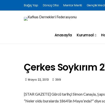
Bağış Yap
Dönüş Ofisi
Mentor Menti
Gençlik Mecli
Anasayfa
Kurumsal
Ha
Çerkes Soykırım 2
Mayıs 22, 2013
399
[STAR GAZETE] G
ürcü tarihçi Simon Canaşia, Şapsı
“Neler oldu buralarda 1864’ün Mayıs’ında?” diye sor