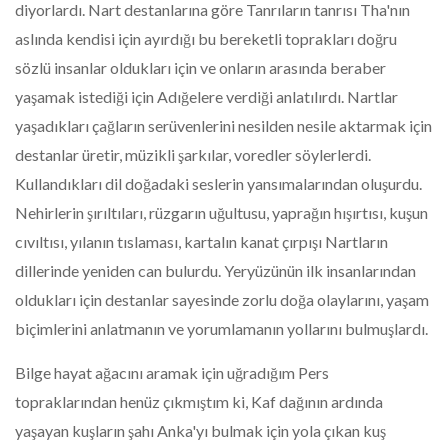
diyorlardı. Nart destanlarına göre Tanrıların tanrısı Tha'nın
aslında kendisi için ayırdığı bu bereketli toprakları doğru
sözlü insanlar oldukları için ve onların arasında beraber
yaşamak istediği için Adığelere verdiği anlatılırdı. Nartlar
yaşadıkları çağların serüvenlerini nesilden nesile aktarmak için
destanlar üretir, müzikli şarkılar, voredler söylerlerdi.
Kullandıkları dil doğadaki seslerin yansımalarından oluşurdu.
Nehirlerin şırıltıları, rüzgarın uğultusu, yaprağın hışırtısı, kuşun
cıvıltısı, yılanın tıslaması, kartalın kanat çırpışı Nartların
dillerinde yeniden can bulurdu. Yeryüzünün ilk insanlarından
oldukları için destanlar sayesinde zorlu doğa olaylarını, yaşam
biçimlerini anlatmanın ve yorumlamanın yollarını bulmuşlardı.
Bilge hayat ağacını aramak için uğradığım Pers
topraklarından henüz çıkmıştım ki, Kaf dağının ardında
yaşayan kuşların şahı Anka'yı bulmak için yola çıkan kuş