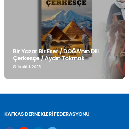
i
Gençlerin Kimlik Bilinci 3: Anadilin
Muhafazası / Hatough Timaf Dere
Kasım 19, 2025
KAFKAS DERNEKLERİ FEDERASYONU