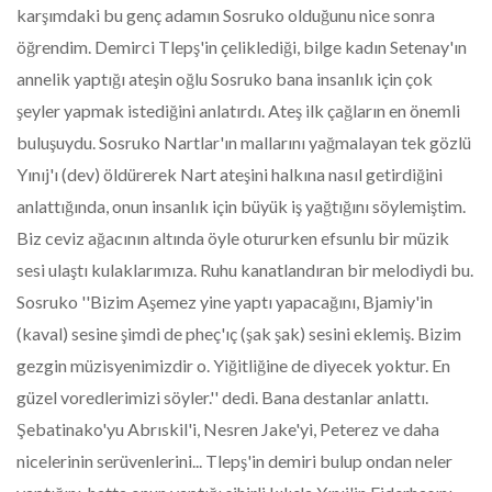
karşımdaki bu genç adamın Sosruko olduğunu nice sonra
öğrendim. Demirci Tlepş'in çeliklediği, bilge kadın Setenay'ın
annelik yaptığı ateşin oğlu Sosruko bana insanlık için çok
şeyler yapmak istediğini anlatırdı. Ateş ilk çağların en önemli
buluşuydu. Sosruko Nartlar'ın mallarını yağmalayan tek gözlü
Yınıj'ı (dev) öldürerek Nart ateşini halkına nasıl getirdiğini
anlattığında, onun insanlık için büyük iş yağtığını söylemiştim.
Biz ceviz ağacının altında öyle otururken efsunlu bir müzik
sesi ulaştı kulaklarımıza. Ruhu kanatlandıran bir melodiydi bu.
Sosruko ''Bizim Aşemez yine yaptı yapacağını, Bjamiy'in
(kaval) sesine şimdi de pheç'ıç (şak şak) sesini eklemiş. Bizim
gezgin müzisyenimizdir o. Yiğitliğine de diyecek yoktur. En
güzel voredlerimizi söyler.'' dedi. Bana destanlar anlattı.
Şebatinako'yu Abrıskil'i, Nesren Jake'yi, Peterez ve daha
nicelerinin serüvenlerini... Tlepş'in demiri bulup ondan neler