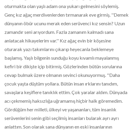
oturmakta olan yaşlı adam ona yukarı gelmesini söylemiş.
Genç kız ağaç merdivenlerden tırmanarak eve girmiş. ''Demek
dünyanın öbür ucunu merak eden serüvenci kız sensin? Uzun
zamandır seni arıyordum. Fazla zamanım kalmadı sana
anlatacak hikayelerim var.'' Kız ağaç evin bir köşesine
oturarak yazı takımlarını çıkarıp heyecanla beklemeye
başlamış. Yaşlı bilgenin sunduğu koyu kıvamlı mayalanmış
kefiri bir dikişte içip bitirmiş. Gözlerinden bütün sorularına
cevap bulmak üzere olmanın sevinci okunuyormuş. ''Daha
çocuk yaşta düştüm yollara. Bütün insan ırklarını tanıdım,
savaşlara keşiflere tanıklık ettim. Çok yaralar aldım. Dünyada
acı çekmemiş haksızlığa uğramamış hiçbir halk göremedim.
Gördüğüm her milleti, ülkeyi ve yaşananları, tüm insanlık
serüvenlerini senin gibi seçilmiş insanları bularak ayrı ayrı
anlattım. Son olarak sana dünyanın en eski insanlarının