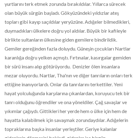
yurtlarını terk etmek zorunda bırakıldılar. Yıllarca sürecek
olan büyük sürgün başladı. Gökyüzündeki yıldızlar ateş
topları gibi kayıp saçıldılar yeryüzüne. Adığeler bilmedikleri,
duymadıkları ülkelere doğru yol aldılar. Büyük bir kafileyle
birlikte sultanların ülkesine giden gemilere bindirildik.
Gemiler gereğinden fazla doluydu. Güneşin çocukları Nartlar
karanlığa doğru yelken açmıştı. Fırtınalar, kasırgalar gemiden
bir sürü insanı alıp götürüyordu. Denizler ölen insanlara
mezar oluyordu. Nartlar, Tha'nın ve diğer tanrıların onları terk
ettiğine inanıyorlardı. Onlar da tanrılarını terkettiler. Yeni
hayat yolculuğunda karşılarına çıkanlardan, koruyucu tek bir
tanrı olduğunu öğrendiler ve ona yöneldiler. Çağ savaşlar ve
yıkımlar çağıydı. Gittikleri her yerde hem o ülke için hem de
hayatta kalabilmek için savaşmak zorundaydılar. Adığelerin
topraklarına başka insanlar yerleştiler. Geriye kalanlar
gidenlerin dönmesini bekledi, gidenler ise birgün