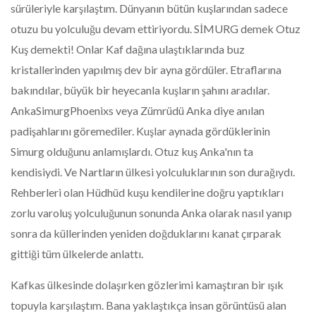
sürüleriyle karşılaştım. Dünyanın bütün kuşlarından sadece
otuzu bu yolculuğu devam ettiriyordu. SİMURG demek Otuz
Kuş demekti! Onlar Kaf dağına ulaştıklarında buz
kristallerinden yapılmış dev bir ayna gördüler. Etraflarına
bakındılar, büyük bir heyecanla kuşların şahını aradılar.
AnkaSimurgPhoenixs veya Zümrüdü Anka diye anılan
padişahlarını göremediler. Kuşlar aynada gördüklerinin
Simurg olduğunu anlamışlardı. Otuz kuş Anka'nın ta
kendisiydi. Ve Nartların ülkesi yolculuklarının son durağıydı.
Rehberleri olan Hüdhüd kuşu kendilerine doğru yaptıkları
zorlu varoluş yolculuğunun sonunda Anka olarak nasıl yanıp
sonra da küllerinden yeniden doğduklarını kanat çırparak
gittiği tüm ülkelerde anlattı.
Kafkas ülkesinde dolaşırken gözlerimi kamaştıran bir ışık
topuyla karşılaştım. Bana yaklaştıkça insan görüntüsü alan