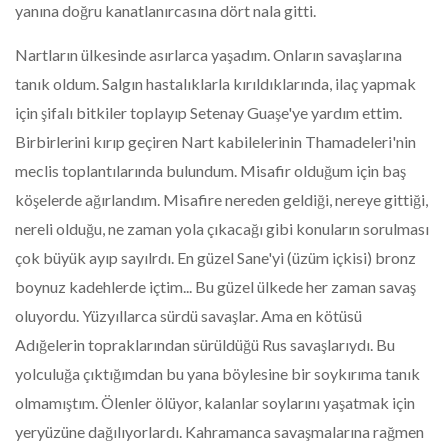
yanına doğru kanatlanırcasına dört nala gitti.
Nartların ülkesinde asırlarca yaşadım. Onların savaşlarına
tanık oldum. Salgın hastalıklarla kırıldıklarında, ilaç yapmak
için şifalı bitkiler toplayıp Setenay Guaşe'ye yardım ettim.
Birbirlerini kırıp geçiren Nart kabilelerinin Thamadeleri'nin
meclis toplantılarında bulundum. Misafir olduğum için baş
köşelerde ağırlandım. Misafire nereden geldiği, nereye gittiği,
nereli olduğu, ne zaman yola çıkacağı gibi konuların sorulması
çok büyük ayıp sayılrdı. En güzel Sane'yi (üzüm içkisi) bronz
boynuz kadehlerde içtim... Bu güzel ülkede her zaman savaş
oluyordu. Yüzyıllarca sürdü savaşlar. Ama en kötüsü
Adığelerin topraklarından sürüldüğü Rus savaşlarıydı. Bu
yolculuğa çıktığımdan bu yana böylesine bir soykırıma tanık
olmamıştım. Ölenler ölüyor, kalanlar soylarını yaşatmak için
yeryüzüne dağılıyorlardı. Kahramanca savaşmalarına rağmen