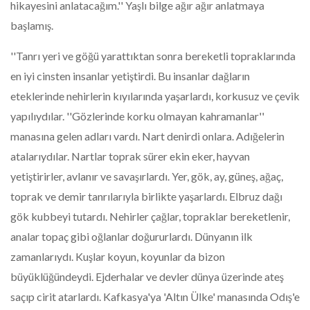
hikayesini anlatacağım.'' Yaşlı bilge ağır ağır anlatmaya
başlamış.
''Tanrı yeri ve göğü yarattıktan sonra bereketli topraklarında
en iyi cinsten insanlar yetiştirdi. Bu insanlar dağların
eteklerinde nehirlerin kıyılarında yaşarlardı, korkusuz ve çevik
yapılıydılar. ''Gözlerinde korku olmayan kahramanlar''
manasına gelen adları vardı. Nart denirdi onlara. Adığelerin
atalarıydılar. Nartlar toprak sürer ekin eker, hayvan
yetiştirirler, avlanır ve savaşırlardı. Yer, gök, ay, güneş, ağaç,
toprak ve demir tanrılarıyla birlikte yaşarlardı. Elbruz dağı
gök kubbeyi tutardı. Nehirler çağlar, topraklar bereketlenir,
analar topaç gibi oğlanlar doğururlardı. Dünyanın ilk
zamanlarıydı. Kuşlar koyun, koyunlar da bizon
büyüklüğündeydi. Ejderhalar ve devler dünya üzerinde ateş
saçıp cirit atarlardı. Kafkasya'ya 'Altın Ülke' manasında Odış'e