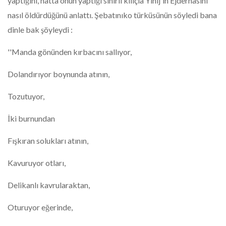
yaptığını, hatta onun yaptığı sihirli kılıçla Yınıj'in Ejderhasını
nasıl öldürdüğünü anlattı. Şebatınıko türküsünün söyledi bana
dinle bak şöyleydi :
''Manda gönünden kırbacını sallıyor,
Dolandırıyor boynunda atının,
Tozutuyor,
İki burnundan
Fışkıran solukları atının,
Kavuruyor otları,
Delikanlı kavrularaktan,
Oturuyor eğerinde,