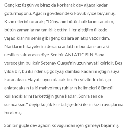
Genç kız üzgün ve biraz da korkarak dev ağaca kadar
götürmüş onu. Ağacın gövdesindeki kovuk iyice büyümüş.
Kızın ellerini tutarak; ''Dünyanın bütün halklarını tanıdım,
bütün zamanlarına tanıklık ettim. Her gittiğim ülkede
yaşadıklarımı senin gibi genç kızlara anlatıp yazdırdım.
Nartların hikayelerini de sana anlattım bundan sonraki
nesillere aktarasın diye. Sen bir ANLATICISIN. Sana
vereceğim bu iksir Setenay Guaşe'nin uzun hayat iksiridir. Beş
yılda bir, bu iksirden üç gözyaşı damlası kadarını içtiğin suya
katacaksın. Hayat suyun olacak bu. Yeryüzünde dolaşıp
anlatacaksın ta ki mahvolmuş ruhların kelimeleri ölümcül
kullandıklarını farkettiğin güne kadar! Sonra sen de
susacaksın.'' deyip küçük kristal şişedeki iksiri kızın avuçlarına
bırakmış.
Son bir güçle dev ağacın kovuğundan içeri girmeyi başarmış.