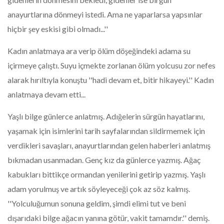
anayurtlarına dönmeyi istedi. Ama ne yaparlarsa yapsınlar
hiçbir şey eskisi gibi olmadı...''
Kadın anlatmaya ara verip ölüm döşeğindeki adama su
içirmeye çalıştı. Suyu içmekte zorlanan ölüm yolcusu zor nefes
alarak hırıltıyla konuştu ''hadi devam et, bitir hikayeyi.'' Kadın
anlatmaya devam etti...
Yaşlı bilge günlerce anlatmış. Adığelerin sürgün hayatlarını,
yaşamak için isimlerini tarih sayfalarından sildirmemek için
verdikleri savaşları, anayurtlarından gelen haberleri anlatmış
bıkmadan usanmadan. Genç kız da günlerce yazmış. Ağaç
kabukları bittikçe ormandan yenilerini getirip yazmış. Yaşlı
adam yorulmuş ve artık söyleyeceği çok az söz kalmış.
''Yolculuğumun sonuna geldim, şimdi elimi tut ve beni
dışarıdaki bilge ağacın yanına götür, vakit tamamdır.'' demiş.