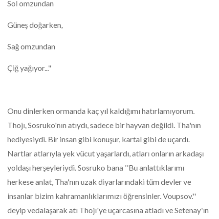
Sol omzundan
Güneş doğarken,
Sağ omzundan
Çiğ yağıyor..."
Onu dinlerken ormanda kaç yıl kaldığımı hatırlamıyorum.
Thojı, Sosruko'nın atıydı, sadece bir hayvan değildi. Tha'nın
hediyesiydi. Bir insan gibi konuşur, kartal gibi de uçardı.
Nartlar atlarıyla yek vücut yaşarlardı, atları onların arkadaşı
yoldaşı herşeyleriydi. Sosruko bana ''Bu anlattıklarımı
herkese anlat, Tha'nın uzak diyarlarındaki tüm devler ve
insanlar bizim kahramanlıklarımızı öğrensinler. Voupsov.''
deyip vedalaşarak atı Thojı'ye uçarcasına atladı ve Setenay'ın