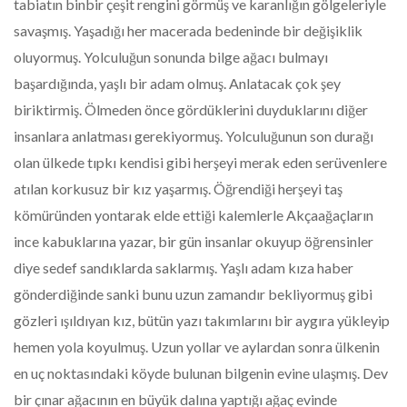
tabiatın binbir çeşit rengini görmüş ve karanlığın gölgeleriyle
savaşmış. Yaşadığı her macerada bedeninde bir değişiklik
oluyormuş. Yolculuğun sonunda bilge ağacı bulmayı
başardığında, yaşlı bir adam olmuş. Anlatacak çok şey
biriktirmiş. Ölmeden önce gördüklerini duyduklarını diğer
insanlara anlatması gerekiyormuş. Yolculuğunun son durağı
olan ülkede tıpkı kendisi gibi herşeyi merak eden serüvenlere
atılan korkusuz bir kız yaşarmış. Öğrendiği herşeyi taş
kömüründen yontarak elde ettiği kalemlerle Akçaağaçların
ince kabuklarına yazar, bir gün insanlar okuyup öğrensinler
diye sedef sandıklarda saklarmış. Yaşlı adam kıza haber
gönderdiğinde sanki bunu uzun zamandır bekliyormuş gibi
gözleri ışıldıyan kız, bütün yazı takımlarını bir aygıra yükleyip
hemen yola koyulmuş. Uzun yollar ve aylardan sonra ülkenin
en uç noktasındaki köyde bulunan bilgenin evine ulaşmış. Dev
bir çınar ağacının en büyük dalına yaptığı ağaç evinde