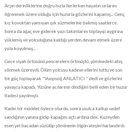
Arşın derinliklerine doğru hızla ilerlerken hayatın sırlarını
öğrenmek üzere olduğu için huzurla gözlerini kapamış... Genç
kız kovuktan yansıyan ışık süzmelerine bakmış saatlerce.
Sonra da ağaç eve giderek yazı takımlarını toplayıp aygırına
yüklemiş ve yolculuğuna kaldığı yerden devam etmek üzere
yola koyulmuş...
Gece siyah örtüsünü pencerelere örtmüştü, şöminedeki ateş
sönmek üzereydi. Ölüm yolcusu kadının ellerini tuttu ve son
bir güç toplayarak ''Vuopsoğ ANLATICI '' dedi ve gözlerini
yavaşca kapadı. Yüzüne acılarının dindiğini belli eden bir huzur
ifadesi yayılmıştı.
Kadın bir müddet öylece oturdu, sonra usulca kalkıp sedef
sandığının yanına gidip kapağını açtı ardına dek. Kuzeyden
esen yel bacadan süzülüp şöminenin ölgün ateşini harlandırdı.