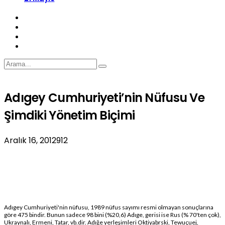
Adıgey Cumhuriyeti’nin Nüfusu Ve
Şimdiki Yönetim Biçimi
Aralık 16, 2012
912
Adıgey Cumhuriyeti'nin nüfusu, 1989 nüfus sayımı resmi olmayan sonuçlarına
göre 475 bindir. Bunun sadece 98 bini (%20,6) Adıge, gerisi ise Rus (% 70'ten çok),
Ukraynalı, Ermeni, Tatar, vb.dir. Adığe yerleşimleri Oktiyabrski, Tewuçuej,