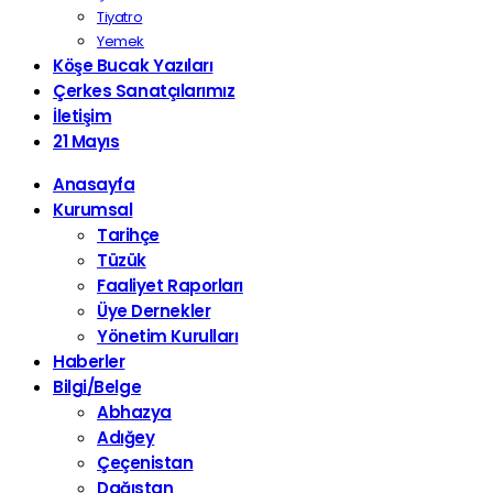
Tiyatro
Yemek
Köşe Bucak Yazıları
Çerkes Sanatçılarımız
İletişim
21 Mayıs
Anasayfa
Kurumsal
Tarihçe
Tüzük
Faaliyet Raporları
Üye Dernekler
Yönetim Kurulları
Haberler
Bilgi/Belge
Abhazya
Adığey
Çeçenistan
Dağıstan