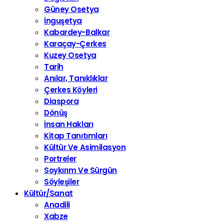
Güney Osetya
İnguşetya
Kabardey-Balkar
Karaçay-Çerkes
Kuzey Osetya
Tarih
Anılar, Tanıklıklar
Çerkes Köyleri
Diaspora
Dönüş
İnsan Hakları
Kitap Tanıtımları
Kültür Ve Asimilasyon
Portreler
Soykırım Ve Sürgün
Söyleşiler
Kültür/Sanat
Anadili
Xabze