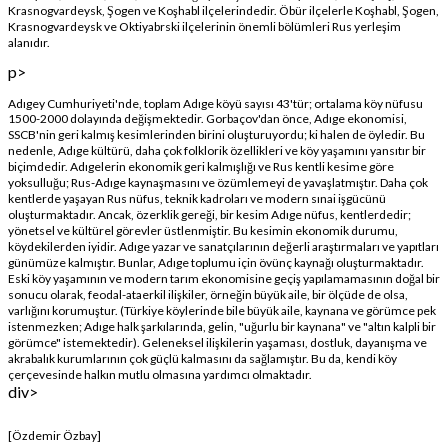
Krasnogvardeysk, Şogen ve Koşhabl ilçelerindedir. Öbür ilçelerle Koşhabl, Şogen,
Krasnogvardeysk ve Oktiyabrski ilçelerinin önemli bölümleri Rus yerleşim
alanıdır.
p>
Adıgey Cumhuriyeti'nde, toplam Adıge köyü sayısı 43'tür; ortalama köy nüfusu
1500-2000 dolayında değişmektedir. Gorbaçov'dan önce, Adıge ekonomisi,
SSCB'nin geri kalmış kesimlerinden birini oluşturuyordu; ki halen de öyledir. Bu
nedenle, Adıge kültürü, daha çok folklorik özellikleri ve köy yaşamını yansıtır bir
biçimdedir. Adıgelerin ekonomik geri kalmışlığı ve Rus kentli kesime göre
yoksulluğu; Rus-Adıge kaynaşmasını ve özümlemeyi de yavaşlatmıştır. Daha çok
kentlerde yaşayan Rus nüfus, teknik kadroları ve modern sınai işgücünü
oluşturmaktadır. Ancak, özerklik gereği, bir kesim Adıge nüfus, kentlerdedir;
yönetsel ve kültürel görevler üstlenmiştir. Bu kesimin ekonomik durumu,
köydekilerden iyidir. Adıge yazar ve sanatçılarının değerli araştırmaları ve yapıtları
günümüze kalmıştır. Bunlar, Adıge toplumu için övünç kaynağı oluşturmaktadır.
Eski köy yaşamının ve modern tarım ekonomisine geçiş yapılamamasının doğal bir
sonucu olarak, feodal-ataerkil ilişkiler, örneğin büyük aile, bir ölçüde de olsa,
varlığını korumuştur. (Türkiye köylerinde bile büyük aile, kaynana ve görümce pek
istenmezken; Adıge halk şarkılarında, gelin, "uğurlu bir kaynana" ve "altın kalpli bir
görümce" istemektedir). Geleneksel ilişkilerin yaşaması, dostluk, dayanışma ve
akrabalık kurumlarının çok güçlü kalmasını da sağlamıştır. Bu da, kendi köy
çerçevesinde halkın mutlu olmasına yardımcı olmaktadır.
div>
[Özdemir Özbay]