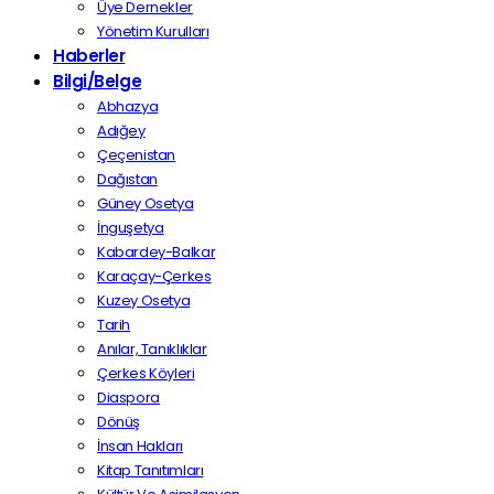
Üye Dernekler
Yönetim Kurulları
Haberler
Bilgi/Belge
Abhazya
Adığey
Çeçenistan
Dağıstan
Güney Osetya
İnguşetya
Kabardey-Balkar
Karaçay-Çerkes
Kuzey Osetya
Tarih
Anılar, Tanıklıklar
Çerkes Köyleri
Diaspora
Dönüş
İnsan Hakları
Kitap Tanıtımları