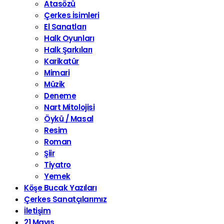
Atasözü
Çerkes İsimleri
El Sanatları
Halk Oyunları
Halk Şarkıları
Karikatür
Mimari
Müzik
Deneme
Nart Mitolojisi
Öykü / Masal
Resim
Roman
Şiir
Tiyatro
Yemek
Köşe Bucak Yazıları
Çerkes Sanatçılarımız
İletişim
21 Mayıs