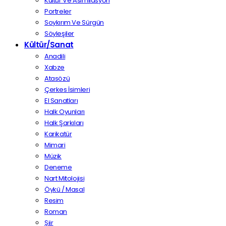
Kültür Ve Asimilasyon
Portreler
Soykırım Ve Sürgün
Söyleşiler
Kültür/Sanat
Anadili
Xabze
Atasözü
Çerkes İsimleri
El Sanatları
Halk Oyunları
Halk Şarkıları
Karikatür
Mimari
Müzik
Deneme
Nart Mitolojisi
Öykü / Masal
Resim
Roman
Şiir