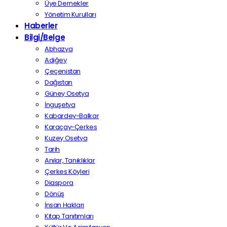
Üye Dernekler
Yönetim Kurulları
Haberler
Bilgi/Belge
Abhazya
Adığey
Çeçenistan
Dağıstan
Güney Osetya
İnguşetya
Kabardey-Balkar
Karaçay-Çerkes
Kuzey Osetya
Tarih
Anılar, Tanıklıklar
Çerkes Köyleri
Diaspora
Dönüş
İnsan Hakları
Kitap Tanıtımları