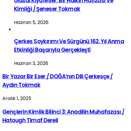
Ulusal Kıyafetler: Bir Halkın Hafızası Ve
Kimliği / Şeneser Tokmak
Haziran 5, 2026
Çerkes Soykırımı Ve Sürgünü 162. Yıl Anma
Etkinliği Başarıyla Gerçekleşti
Haziran 3, 2026
Bir Yazar Bir Eser / DOĞA’nın Dili Çerkesçe /
Aydın Tokmak
Aralık 1, 2025
Gençlerin Kimlik Bilinci 3: Anadilin Muhafazası /
Hatough Timaf Dereli