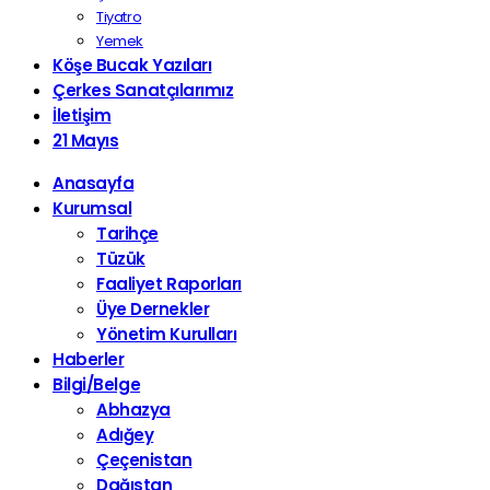
Tiyatro
Yemek
Köşe Bucak Yazıları
Çerkes Sanatçılarımız
İletişim
21 Mayıs
Anasayfa
Kurumsal
Tarihçe
Tüzük
Faaliyet Raporları
Üye Dernekler
Yönetim Kurulları
Haberler
Bilgi/Belge
Abhazya
Adığey
Çeçenistan
Dağıstan