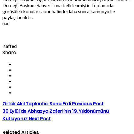
Derneği Başkanı Şahver Tuna belirlenmiştir. Toplantıda
görüşülen konular rapor halinde daha sonra kamuoyu ile
paylaşılacaktır.
nan
Kaffed
Share
Ortak Akıl Toplantısı Sona Erdi
Previous Post
30 Eylül'de Abhazya Zaferi’nin 19. Yıldönümünü
Kutluyoruz
Next Post
Related Articles