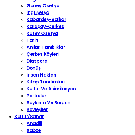
Güney Osetya
İnguşetya
Kabardey-Balkar
Karaçay-Çerkes
Kuzey Osetya
Tarih
Anılar, Tanıklıklar
Çerkes Köyleri
Diaspora
Dönüş
İnsan Hakları
Kitap Tanıtımları
Kültür Ve Asimilasyon
Portreler
Soykırım Ve Sürgün
Söyleşiler
Kültür/Sanat
Anadili
Xabze