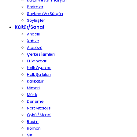
Kültür Ve Asimilasyon
Portreler
Soykırım Ve Sürgün
Söyleşiler
Kültür/Sanat
Anadili
Xabze
Atasözü
Çerkes İsimleri
El Sanatları
Halk Oyunları
Halk Şarkıları
Karikatür
Mimari
Müzik
Deneme
Nart Mitolojisi
Öykü / Masal
Resim
Roman
Şiir