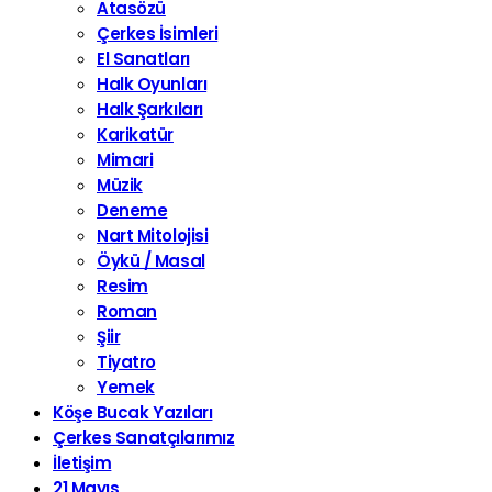
Atasözü
Çerkes İsimleri
El Sanatları
Halk Oyunları
Halk Şarkıları
Karikatür
Mimari
Müzik
Deneme
Nart Mitolojisi
Öykü / Masal
Resim
Roman
Şiir
Tiyatro
Yemek
Köşe Bucak Yazıları
Çerkes Sanatçılarımız
İletişim
21 Mayıs