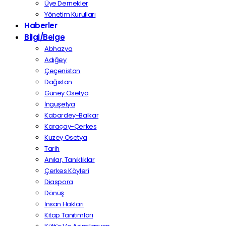
Üye Dernekler
Yönetim Kurulları
Haberler
Bilgi/Belge
Abhazya
Adığey
Çeçenistan
Dağıstan
Güney Osetya
İnguşetya
Kabardey-Balkar
Karaçay-Çerkes
Kuzey Osetya
Tarih
Anılar, Tanıklıklar
Çerkes Köyleri
Diaspora
Dönüş
İnsan Hakları
Kitap Tanıtımları