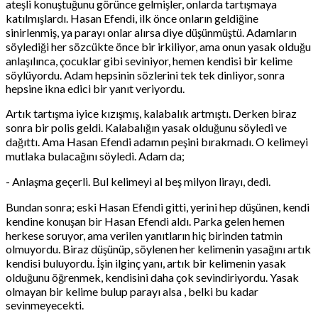
ateşli konuştuğunu görünce gelmişler, onlarda tartışmaya
katılmışlardı. Hasan Efendi, ilk önce onların geldiğine
sinirlenmiş, ya parayı onlar alırsa diye düşünmüştü. Adamların
söylediği her sözcükte önce bir irkiliyor, ama onun yasak olduğu
anlaşılınca, çocuklar gibi seviniyor, hemen kendisi bir kelime
söylüyordu. Adam hepsinin sözlerini tek tek dinliyor, sonra
hepsine ikna edici bir yanıt veriyordu.
Artık tartışma iyice kızışmış, kalabalık artmıştı. Derken biraz
sonra bir polis geldi. Kalabalığın yasak olduğunu söyledi ve
dağıttı. Ama Hasan Efendi adamın peşini bırakmadı. O kelimeyi
mutlaka bulacağını söyledi. Adam da;
- Anlaşma geçerli. Bul kelimeyi al beş milyon lirayı, dedi.
Bundan sonra; eski Hasan Efendi gitti, yerini hep düşünen, kendi
kendine konuşan bir Hasan Efendi aldı. Parka gelen hemen
herkese soruyor, ama verilen yanıtların hiç birinden tatmin
olmuyordu. Biraz düşünüp, söylenen her kelimenin yasağını artık
kendisi buluyordu. İşin ilginç yanı, artık bir kelimenin yasak
olduğunu öğrenmek, kendisini daha çok sevindiriyordu. Yasak
olmayan bir kelime bulup parayı alsa , belki bu kadar
sevinmeyecekti.