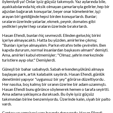
öylemiydi ya! Onlar işsiz güçsüz takımıydı. Yaz aylarında bile,
ayakkabılarında hiç eksik olmayan çamurlarıyla gelirler, hep bir
ağızdan bağırarak konuşurlar, beşer onar kümelenirler, işçi
arayan biri geldiğinde hepsi birden konuşurlardı. Bunlar;
sıraların üzerinde yatarlar, ekmek, peynir, domates gibi
yedikleri şeyleri hep sıraların üzerinde bırakırlardı.
Hasan Efendi, bunları hiç sevmezdi. Elinden gelse,hiç birini
içeriye almayacaktı. Hatta bu yüzden, amirlerine çıkmış;
"Bunları içeriye almayalım. Parkın etrafını telle çevirelim. Ben
kapıda dururum, normal insanlardan başkasını almam" demişti.
Ama, amirleri kabul etmemişler; "Olmaz, şehrin merkezinde
turistlere ayıp olur." Demişlerdi.
Güneşli bir bahar sabahıydı. Sabah erkenden,yükünü almaya
başlayan park, artık kalabalık sayılırdı. Hasan Efendi, günlük
denetimini yapıyor "uygunsuz bir şey" görürse düzeltiyordu .
Her nasılsa, boş kalmış bir sıranın üzerine bir adam uzanmıştı.
Hasan Efendi bunu görünce söylenerek hemen o tarafa seyirtti.
Ama adama yaklaşınca duraksadı. Bu öyle işsiz güçsüz
takımından birine benzemiyordu. Üzerinde kalın, siyah bir palto
vardı.
Çantası ve şemsiyesi yanı başında duruyordu. Hasan Efendi,