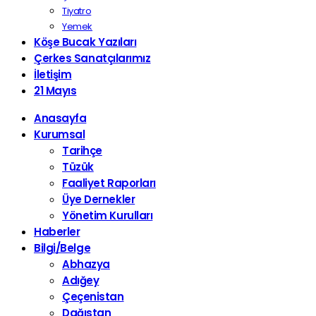
Tiyatro
Yemek
Köşe Bucak Yazıları
Çerkes Sanatçılarımız
İletişim
21 Mayıs
Anasayfa
Kurumsal
Tarihçe
Tüzük
Faaliyet Raporları
Üye Dernekler
Yönetim Kurulları
Haberler
Bilgi/Belge
Abhazya
Adığey
Çeçenistan
Dağıstan