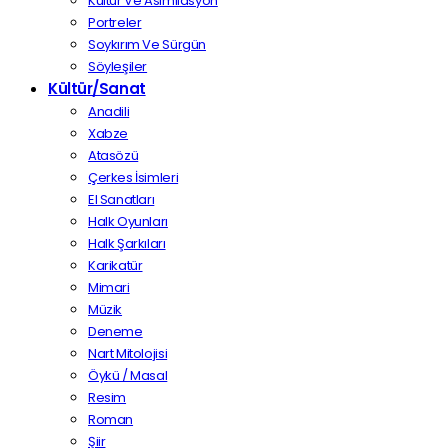
Kültür Ve Asimilasyon
Portreler
Soykırım Ve Sürgün
Söyleşiler
Kültür/Sanat
Anadili
Xabze
Atasözü
Çerkes İsimleri
El Sanatları
Halk Oyunları
Halk Şarkıları
Karikatür
Mimari
Müzik
Deneme
Nart Mitolojisi
Öykü / Masal
Resim
Roman
Şiir