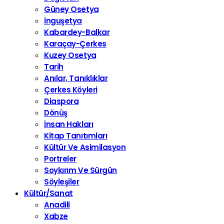
Güney Osetya
İnguşetya
Kabardey-Balkar
Karaçay-Çerkes
Kuzey Osetya
Tarih
Anılar, Tanıklıklar
Çerkes Köyleri
Diaspora
Dönüş
İnsan Hakları
Kitap Tanıtımları
Kültür Ve Asimilasyon
Portreler
Soykırım Ve Sürgün
Söyleşiler
Kültür/Sanat
Anadili
Xabze