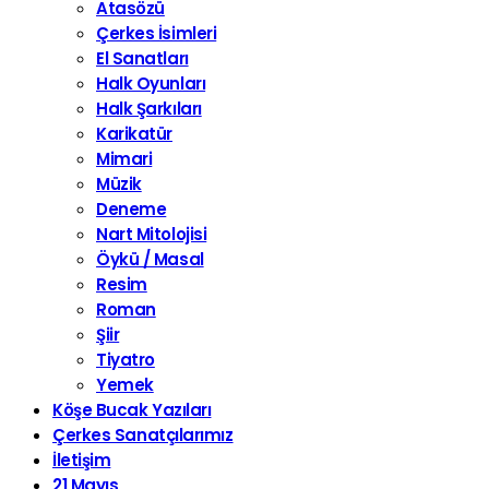
Atasözü
Çerkes İsimleri
El Sanatları
Halk Oyunları
Halk Şarkıları
Karikatür
Mimari
Müzik
Deneme
Nart Mitolojisi
Öykü / Masal
Resim
Roman
Şiir
Tiyatro
Yemek
Köşe Bucak Yazıları
Çerkes Sanatçılarımız
İletişim
21 Mayıs