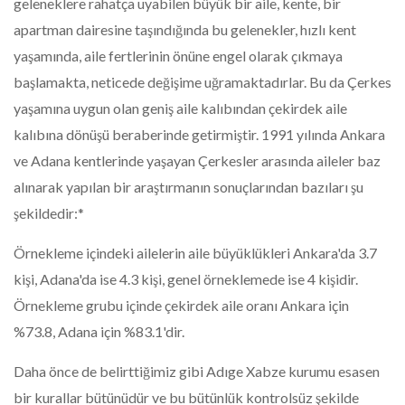
geleneklere rahatça uyabilen büyük bir aile, kente, bir
apartman dairesine taşındığında bu gelenekler, hızlı kent
yaşamında, aile fertlerinin önüne engel olarak çıkmaya
başlamakta, neticede değişime uğramaktadırlar. Bu da Çerkes
yaşamına uygun olan geniş aile kalıbından çekirdek aile
kalıbına dönüşü beraberinde getirmiştir. 1991 yılında Ankara
ve Adana kentlerinde yaşayan Çerkesler arasında aileler baz
alınarak yapılan bir araştırmanın sonuçlarından bazıları şu
şekildedir:*
Örnekleme içindeki ailelerin aile büyüklükleri Ankara'da 3.7
kişi, Adana'da ise 4.3 kişi, genel örneklemede ise 4 kişidir.
Örnekleme grubu içinde çekirdek aile oranı Ankara için
%73.8, Adana için %83.1'dir.
Daha önce de belirttiğimiz gibi Adıge Xabze kurumu esasen
bir kurallar bütünüdür ve bu bütünlük kontrolsüz şekilde