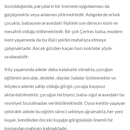
bozulduğunda, parçaların bir kısmının uygulanması da
güçleşmekte veya anlamını yitirmektedir. Adıgelerde erkek
çocukla, babasının arasındaki ilişkinin son derece resmi ve
mesafeli olduğu bilinmektedir. Bir çok Çerkes baba, modern
kent yaşamında da bu ilişki şeklini muhafaza etmeye
çalışmaktadır. Ancak gözden kaçan bazı noktalar şöyle
sıralanabilir:
Köy yaşamında aileler daha kalabalık olmakta, çocuğun
eğitimini amcalar, dedeler, dayılar, halalar üstlenmekte ve
böylece ailenin sahip olduğu görgü, çocuğa kayıpsız
aktarılabilmekte; çocuğun terbiyesi, baba-oğul arasındaki bu
resmiyet bozulmadan verilebilmektedir. Oysa kentte yaşayan
çekirdek ailede bu eğitim süreci sekteye uğramakta, her yeni
kuşak, kendinden önceki kuşağın görgüsünün önemli bir
kısmından mahrum kalmaktadır.