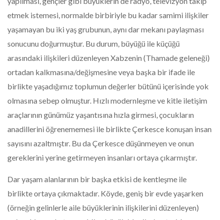
yapılması, gençler gibi büyüklerin de radyo, televizyon takip
etmek istemesi, normalde birbiriyle bu kadar samimi ilişkiler
yaşamayan bu iki yaş grubunun, aynı dar mekanı paylaşması
sonucunu doğurmuştur. Bu durum, büyüğü ile küçüğü
arasındaki ilişkileri düzenleyen Xabzenin (Thamade geleneği)
ortadan kalkmasına/değişmesine veya başka bir ifade ile
birlikte yaşadığımız toplumun değerler bütünü içerisinde yok
olmasına sebep olmuştur. Hızlı modernleşme ve kitle iletişim
araçlarının günümüz yaşantısına hızla girmesi, çocukların
anadillerini öğrenememesi ile birlikte Çerkesce konuşan insan
sayısını azaltmıştır. Bu da Çerkesce düşünmeyen ve onun
gereklerini yerine getirmeyen insanları ortaya çıkarmıştır.
Dar yaşam alanlarının bir başka etkisi de kentleşme ile
birlikte ortaya çıkmaktadır. Köyde, geniş bir evde yaşarken
(örneğin gelinlerle aile büyüklerinin ilişkilerini düzenleyen)