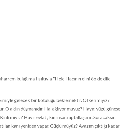
Bir Avuç Dağlı, Birbirine
Sahip Çıkmalı / Sine Akbay
Kasım 19, 2025
arrem kulağıma fısıltıyla "Hele Hacının elini öp de dile
miyle gelecek bir kötülüğü beklemektir. Öfkeli miyiz?
tur. O aklın düşmanıdır. Ha, ağlıyor muyuz? Hayır, yüzü güneşe
inli miyiz? Hayır evlat ; kin insanı aptallaştırır. Soracaksın
atılan kanı yeniden yapar. Güçlü müyüz? Avazım çıktığı kadar