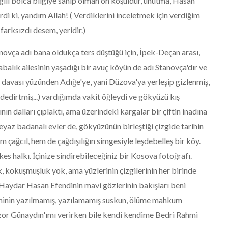
gili bolca bilgiye sahip olman ön koşuldur, unutma, Hasan
rdi ki, yandım Allah! ( Verdiklerini inceletmek için verdiğim
farksızdı desem, yeridir.)
ovça adı bana oldukça ters düştüğü için, İpek-Deçan arası,
abalık ailesinin yaşadığı bir avuç köyün de adı Stanovça'dır ve
n davası yüzünden Adığe'ye, yani Düzova'ya yerleşip gizlenmiş,
dedirtmiş...) vardığımda vakit öğleydi ve gökyüzü kış
n dalları çıplaktı, ama üzerindeki kargalar bir çiftin inadına
az badanalı evler de, gökyüzünün birleştiği çizgide tarihin
m çağcıl, hem de çağdışılığın simgesiyle leşdebelleş bir köy.
kes halkı. İçinize sindirebileceğiniz bir Kosova fotoğrafı.
k, kokuşmuşluk yok, ama yüzlerinin çizgilerinin her birinde
 Haydar Hasan Efendinin mavi gözlerinin bakışları beni
eninin yazılmamış, yazılamamış suskun, ölüme mahkum
 zor Günaydın'ımı verirken bile kendi kendime Bedri Rahmi