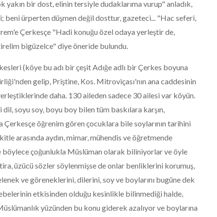
yakın bir dost, elinin tersiyle dudaklarıma vurup" anladık,
 beni ürperten düşmen değil dosttur, gazeteci... "Hac seferi,
rrem'e Çerkesçe "Hadi konuğu özel odaya yerleştir de,
getirelim bigüzelce" diye öneride bulundu.
esleri (köye bu adı bir çeşit Adığe adlı bir Çerkes boyuna
liği'nden gelip, Priştine, Kos. Mitroviçası'nın ana caddesinin
erleştiklerinde daha. 130 aileden sadece 30 ailesi var köyün.
i dil, soyu soy, boyu boy bilen tüm baskılara karşın,
a Çerkesçe öğrenim gören çocuklara bile soylarının tarihini
 kitle arasında aydın, mimar, mühendis ve öğretmende
 ve böylece çoğunlukla Müslüman olarak biliniyorlar ve öyle
ftira, üzücü sözler söylenmişse de onlar benliklerini korumuş,
lenek ve göreneklerini, dilerini, soy ve boylarını bugüne dek
ebelerinin etkisinden olduğu kesinlikle bilinmediği halde,
 Müslümanlık yüzünden bu konu giderek azalıyor ve boylarına