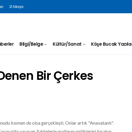
si
21 Mayıs
berler
Bilgi/Belge
Kültür/Sanat
Köşe Bucak Yazılar
Denen Bir Çerkes
 umudu kısmen de olsa gerçekleşti. Onlar artık "Anavatanlı".
sova'da yaşayan Adığelerin mallarını mülklerini bırakıp