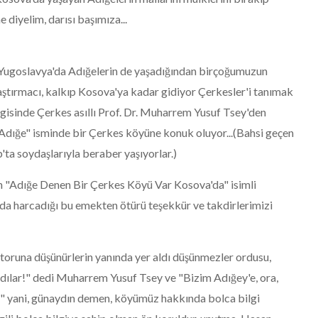
e diyelim, darısı başımıza...
Yugoslavya'da Adığelerin de yaşadığından birçoğumuzun
ştırmacı, kalkıp Kosova'ya kadar gidiyor Çerkesler'i tanımak
dergisinde Çerkes asıllı Prof. Dr. Muharrem Yusuf Tsey'den
"Adığe" isminde bir Çerkes köyüne konuk oluyor...(Bahsi geçen
ta soydaşlarıyla beraber yaşıyorlar.)
lan "Adığe Denen Bir Çerkes Köyü Var Kosova'da" isimli
 da harcadığı bu emekten ötürü teşekkür ve takdirlerimizi
n toruna düşünürlerin yanında yer aldı düşünmezler ordusu,
ılar!" dedi Muharrem Yusuf Tsey ve "Bizim Adığey'e, ora,
" yani, günaydın demen, köyümüz hakkında bolca bilgi