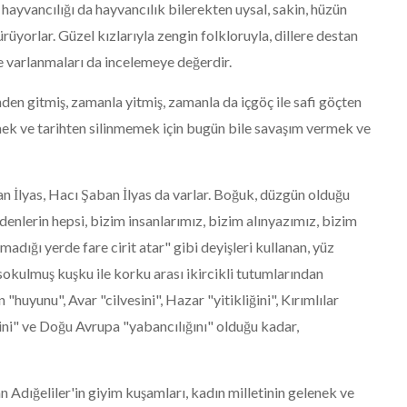
k, hayvancılığı da hayvancılık bilerekten uysal, sakin, hüzün
yorlar. Güzel kızlarıyla zengin folkloruyla, dillere destan
e varlanmaları da incelemeye değerdir.
zinden gitmiş, zamanla yitmiş, zamanla da içgöç ile safi göçten
rmek ve tarihten silinmemek için bugün bile savaşım vermek ve
İlyas, Hacı Şaban İlyas da varlar. Boğuk, düzgün olduğu
edenlerin hepsi, bizim insanlarımız, bizim alınyazımız, bizim
adığı yerde fare cirit atar" gibi deyişleri kullanan, yüz
sokulmuş kuşku ile korku arası ikircikli tutumlarından
"huyunu", Avar "cilvesini", Hazar "yitikliğini", Kırımlılar
sini" ve Doğu Avrupa "yabancılığını" olduğu kadar,
an Adığeliler'in giyim kuşamları, kadın milletinin gelenek ve