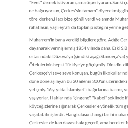
"Evet" demek istiyorum, ama ürperiyorum. Sanki çok 
ne bağırıyorsun, Çerkes'sin tamam" diyecekmiş gibi;
töre, derken,Hacı bize gönül verdi ve anında Muha
rahatlasın, yaşlı eşrafı da toplanıp isteğini yerine 
Muharrem'in bana verdiği bilgilere göre, Adığe Çerk
dayanarak vermişlermiş 1854 yılında daha. Eski S.Bir
ortasındaki Düzova'ya (şimdiki aşağı Stanovça'ya) y
Ötekilerinin hepsi Türkiye'ye göçüşmüş. Dini din, dil
Çerkesçe'yi seve seve konuşan, bugün ilkokullarınd
döne döne aşılayan bu 30 ailenin 300'ün üzerindeki
yetişmiş. 16.y. yılda İslamiyet'i bağırlarına basmış
yaşıyorlar. Haklarında "çingene", "kabel" şeklinde i
köyceğizlerine sığınarak Çerkesler'e yönelik tüm ge
yaşatabilmişlerdir. Hangi ulusun, hangi tarihi muhar
Çerkesler de kan davası hala geçerli, ama bereket