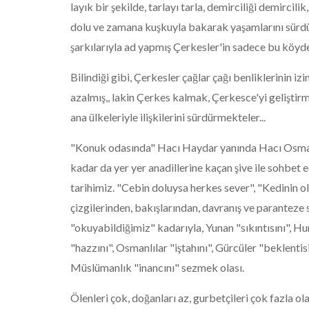
layık bir şekilde, tarlayı tarla, demirciliği demircili
dolu ve zamana kuşkuyla bakarak yaşamlarını sürdürü
şarkılarıyla ad yapmış Çerkesler'in sadece bu köyd
Bilindiği gibi, Çerkesler çağlar çağı benliklerinin i
azalmış,, lakin Çerkes kalmak, Çerkesce'yi gelişti
ana ülkeleriyle ilişkilerini sürdürmekteler...
"Konuk odasında" Hacı Haydar yanında Hacı Osman 
kadar da yer yer anadillerine kaçan şive ile sohbet 
tarihimiz. "Cebin doluysa herkes sever", "Kedinin olm
çizgilerinden, bakışlarından, davranış ve paranteze 
"okuyabildiğimiz" kadarıyla, Yunan "sıkıntısını", Hun 
"hazzını", Osmanlılar "iştahını", Gürcüler "beklenti
Müslümanlık "inancını" sezmek olası.
Ölenleri çok, doğanları az, gurbetçileri çok fazla ol