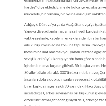
edinmen, gafil yakalanmaman için de Çerkesler'le il
kardeş" diye ekledi. Elime de bolca gereç sıkıştırıve
mücadele, bir romana, bir oyuna ayırdığım vakitten 
Adığey'e Düzova'ya ya da Aşağı Stanovça'ya (şu Stan
Yanova diye adlandırılan, ama sırf yedi kardeşin kal
vakt-i ezelinde, kabilenin erkeklerinden biri bir ka
aile kurup köyün adına zor-una tapuzu'na Stanovça 
mevsimine inat masmaviydi; yaban kestane ağaçlarını
seviştikleri büyük konuşuyordu bana göre o anda bey
içinden bir soyu kuşatır gibiydi. Bir başka veren. He
30 aile (sülale olarak). 300'ün üzerinde bir avuç Çer
İnsanları dobra dobra, insanları sevecen. İkiyüzlülü
birer kuşku simgesi saklı.90 yaşındaki Hacı Şuayip
inceledikçe Çerkes soyuna has bir kuşkunun iç evr
dizelerini" armağan" eder gibiydi de, Çerkesçe zar