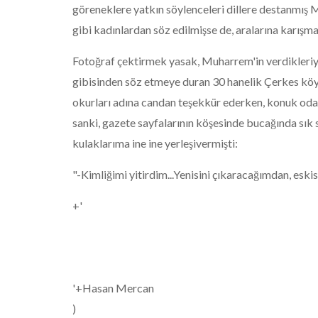
göreneklere yatkın söylenceleri dillere destanmış
gibi kadınlardan söz edilmişse de, aralarına karışm
Fotoğraf çektirmek yasak, Muharrem'in verdikleriyl
gibisinden söz etmeye duran 30 hanelik Çerkes köy
okurları adına candan teşekkür ederken, konuk oda
sanki, gazete sayfalarının köşesinde bucağında sık 
kulaklarıma ine ine yerleşivermişti:
"-Kimliğimi yitirdim...Yenisini çıkaracağımdan, eski
+'
'+Hasan Mercan
)