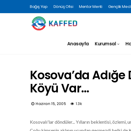
Bağış Yap
Dönüş Ofisi
Mentor Menti
Gençlik Mecli
Anasayfa
Kurumsal
Ha
Kosova’da Adığe 
Köyü Var…
Haziran 15, 2005
1.3k
Kosovalı'lar döndüler... Yılların beklentisi, özlemi,
Çoğu kimsenin aklının ucundan geçmezdi belki de Ko