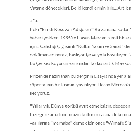
Vatan'a dönecekleri. Belki kendilerinin bile....Artık n
+''+
Peki "kimdi Kosovalı Adığeler?" Bu zamana kadar 
haberi yokken, 1995'te Hasan Mercan isimli bir ara
için... Çalıştığı Çığ isimli "Kültür Yazım ve Sanat" 
doküman edinerek, başlıyor işe ve yola koyuluyor. 
bu Çerkes köyünün yarısından fazlası artık Maykop'
Prizen'de hazırlanan bu derginin 6.sayısında yer a
röportajının bir kısmını yayınlıyor, Hasan Mercan'a
iletiyoruz.
"Yıllar yılı, Dünya görüşü ayırt etmeksizin, dedede
bize göre ama loncamızın kültür mirasına dokunmad
yaşlılarına "merhaba" demek için önce "Wimafe Ş'u