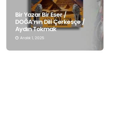
Bir Yazar Bir Eser /
Gençleri
DOĞA’nın Dili Çerkesçe /
Anadili
Aydın Tokmak
Hatoug
Aralık 1, 2025
Kasım 19