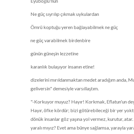
Eyüboğlu'nun
Ne güç sıyrılıp çıkmak uykulardan
Ömrü koptuğu yeren bağlayabilmek ne güç
ne güç varabilmek birdenbire
günün güneşin lezzetine
karanlık bulaşıyor insanın etine!
dizelerini mırıldanmaktan medet aradığım anda, Muh
geliversin" demesiyle varsıllaştım.
"-Korkuyor muyuz? Hayır! Korkmak, Eflatun'un deyi
Hayır, öfke kördür; bizi götürebileceği bir yer yok
dönük insanlar göz yaşına yol vermez, kurutur, atar. K
yaralı mıyız? Evet ama bünye sağlamsa, yarayla yar