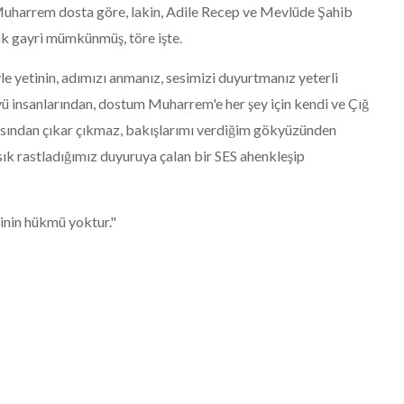
 Muharrem dosta göre, lakin, Adile Recep ve Mevlüde Şahib
ak gayri mümkünmüş, töre işte.
e yetinin, adımızı anmanız, sesimizi duyurtmanız yeterli
ü insanlarından, dostum Muharrem'e her şey için kendi ve Çığ
sından çıkar çıkmaz, bakışlarımı verdiğim gökyüzünden
sık rastladığımız duyuruya çalan bir SES ahenkleşip
sinin hükmü yoktur."