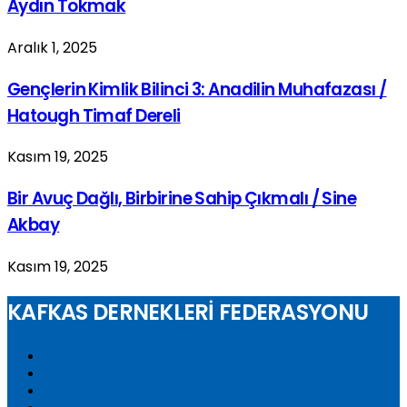
Aydın Tokmak
Aralık 1, 2025
Gençlerin Kimlik Bilinci 3: Anadilin Muhafazası /
Hatough Timaf Dereli
Kasım 19, 2025
Bir Avuç Dağlı, Birbirine Sahip Çıkmalı / Sine
Akbay
Kasım 19, 2025
KAFKAS DERNEKLERİ FEDERASYONU