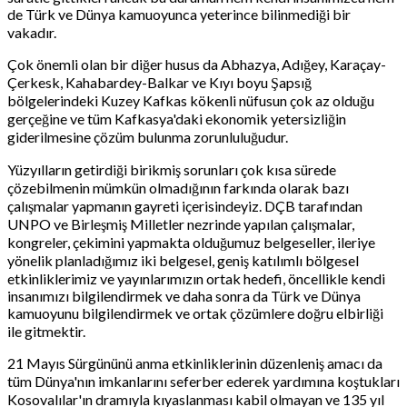
de Türk ve Dünya kamuoyunca yeterince bilinmediği bir
vakadır.
Çok önemli olan bir diğer husus da Abhazya, Adığey, Karaçay-
Çerkesk, Kahabardey-Balkar ve Kıyı boyu Şapsığ
bölgelerindeki Kuzey Kafkas kökenli nüfusun çok az olduğu
gerçeğine ve tüm Kafkasya'daki ekonomik yetersizliğin
giderilmesine çözüm bulunma zorunluluğudur.
Yüzyılların getirdiği birikmiş sorunları çok kısa sürede
çözebilmenin mümkün olmadığının farkında olarak bazı
çalışmalar yapmanın gayreti içerisindeyiz. DÇB tarafından
UNPO ve Birleşmiş Milletler nezrinde yapılan çalışmalar,
kongreler, çekimini yapmakta olduğumuz belgeseller, ileriye
yönelik planladığımız iki belgesel, geniş katılımlı bölgesel
etkinliklerimiz ve yayınlarımızın ortak hedefi, öncellikle kendi
insanımızı bilgilendirmek ve daha sonra da Türk ve Dünya
kamuoyunu bilgilendirmek ve ortak çözümlere doğru elbirliği
ile gitmektir.
21 Mayıs Sürgününü anma etkinliklerinin düzenleniş amacı da
tüm Dünya'nın imkanlarını seferber ederek yardımına koştukları
Kosovalılar'ın dramıyla kıyaslanması kabil olmayan ve 135 yıl