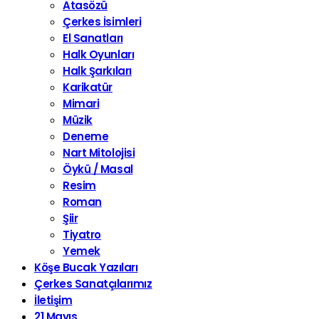
Atasözü
Çerkes İsimleri
El Sanatları
Halk Oyunları
Halk Şarkıları
Karikatür
Mimari
Müzik
Deneme
Nart Mitolojisi
Öykü / Masal
Resim
Roman
Şiir
Tiyatro
Yemek
Köşe Bucak Yazıları
Çerkes Sanatçılarımız
İletişim
21 Mayıs