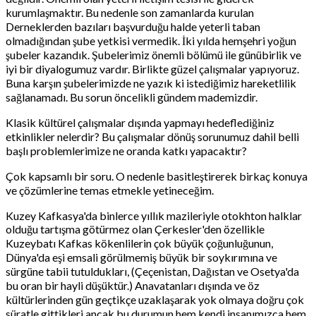
kurumlaşmaktır. Bu nedenle son zamanlarda kurulan
Derneklerden bazıları başvurduğu halde yeterli taban
olmadığından şube yetkisi vermedik. İki yılda hemşehri yoğun
şubeler kazandık. Şubelerimiz önemli bölümü ile günübirlik ve
iyi bir diyalogumuz vardır. Birlikte güzel çalışmalar yapıyoruz.
Buna karşın şubelerimizde ne yazık ki istediğimiz hareketlilik
sağlanamadı. Bu sorun öncelikli gündem mademizdir.
Klasik kültürel çalışmalar dışında yapmayı hedeflediğiniz
etkinlikler nelerdir? Bu çalışmalar dönüş sorunumuz dahil belli
başlı problemlerimize ne oranda katkı yapacaktır?
Çok kapsamlı bir soru. O nedenle basitleştirerek birkaç konuya
ve çözümlerine temas etmekle yetineceğim.
Kuzey Kafkasya'da binlerce yıllık mazileriyle otokhton halklar
olduğu tartışma götürmez olan Çerkesler'den özellikle
Kuzeybatı Kafkas kökenlilerin çok büyük çoğunluğunun,
Dünya'da eşi emsali görülmemiş büyük bir soykırımına ve
sürgüne tabii tutuldukları, (Çeçenistan, Dağıstan ve Osetya'da
bu oran bir hayli düşüktür.) Anavatanları dışında ve öz
kültürlerinden gün geçtikçe uzaklaşarak yok olmaya doğru çok
süratle gittikleri ancak bu durumun hem kendi insanımızca hem