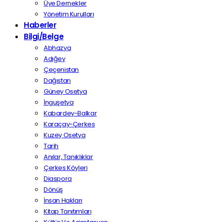
Üye Dernekler
Yönetim Kurulları
Haberler
Bilgi/Belge
Abhazya
Adığey
Çeçenistan
Dağıstan
Güney Osetya
İnguşetya
Kabardey-Balkar
Karaçay-Çerkes
Kuzey Osetya
Tarih
Anılar, Tanıklıklar
Çerkes Köyleri
Diaspora
Dönüş
İnsan Hakları
Kitap Tanıtımları