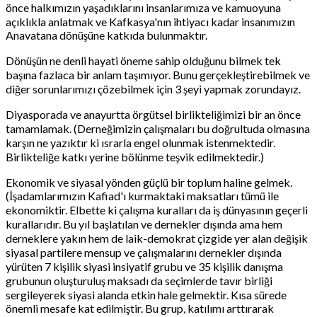
önce halkımızın yaşadıklarını insanlarımıza ve kamuoyuna
açıklıkla anlatmak ve Kafkasya'nın ihtiyacı kadar insanımızın
Anavatana dönüşüne katkıda bulunmaktır.
Dönüşün ne denli hayati öneme sahip olduğunu bilmek tek
başına fazlaca bir anlam taşımıyor. Bunu gerçekleştirebilmek ve
diğer sorunlarımızı çözebilmek için 3 şeyi yapmak zorundayız.
Diyasporada ve anayurtta örgütsel birlikteliğimizi bir an önce
tamamlamak. (Derneğimizin çalışmaları bu doğrultuda olmasına
karşın ne yazıktır ki ısrarla engel olunmak istenmektedir.
Birlikteliğe katkı yerine bölünme teşvik edilmektedir.)
Ekonomik ve siyasal yönden güçlü bir toplum haline gelmek.
(İşadamlarımızın Kafiad'ı kurmaktaki maksatları tümü ile
ekonomiktir. Elbette ki çalışma kuralları da iş dünyasının geçerli
kurallarıdır. Bu yıl başlatılan ve dernekler dışında ama hem
derneklere yakın hem de laik-demokrat çizgide yer alan değişik
siyasal partilere mensup ve çalışmalarını dernekler dışında
yürüten 7 kişilik siyasi insiyatif grubu ve 35 kişilik danışma
grubunun oluşturuluş maksadı da seçimlerde tavır birliği
sergileyerek siyasi alanda etkin hale gelmektir. Kısa sürede
önemli mesafe kat edilmiştir. Bu grup, katılımı arttırarak