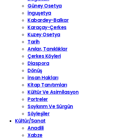
Güney Osetya
İnguşetya
Kabardey-Balkar
Karaçay-Çerkes
Kuzey Osetya
Tarih
Anılar, Tanıklıklar
Çerkes Köyleri
Diaspora
Dönüş
İnsan Hakları
Kitap Tanıtımları
Kültür Ve Asimilasyon
Portreler
Soykırım Ve Sürgün
Söyleşiler
Kültür/Sanat
Anadili
Xabze