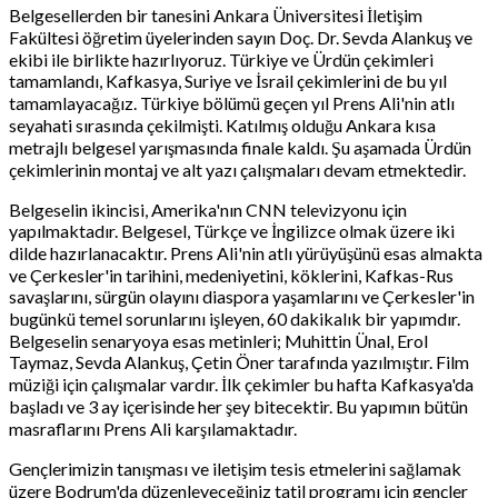
Belgesellerden bir tanesini Ankara Üniversitesi İletişim
Fakültesi öğretim üyelerinden sayın Doç. Dr. Sevda Alankuş ve
ekibi ile birlikte hazırlıyoruz. Türkiye ve Ürdün çekimleri
tamamlandı, Kafkasya, Suriye ve İsrail çekimlerini de bu yıl
tamamlayacağız. Türkiye bölümü geçen yıl Prens Ali'nin atlı
seyahati sırasında çekilmişti. Katılmış olduğu Ankara kısa
metrajlı belgesel yarışmasında finale kaldı. Şu aşamada Ürdün
çekimlerinin montaj ve alt yazı çalışmaları devam etmektedir.
Belgeselin ikincisi, Amerika'nın CNN televizyonu için
yapılmaktadır. Belgesel, Türkçe ve İngilizce olmak üzere iki
dilde hazırlanacaktır. Prens Ali'nin atlı yürüyüşünü esas almakta
ve Çerkesler'in tarihini, medeniyetini, köklerini, Kafkas-Rus
savaşlarını, sürgün olayını diaspora yaşamlarını ve Çerkesler'in
bugünkü temel sorunlarını işleyen, 60 dakikalık bir yapımdır.
Belgeselin senaryoya esas metinleri; Muhittin Ünal, Erol
Taymaz, Sevda Alankuş, Çetin Öner tarafında yazılmıştır. Film
müziği için çalışmalar vardır. İlk çekimler bu hafta Kafkasya'da
başladı ve 3 ay içerisinde her şey bitecektir. Bu yapımın bütün
masraflarını Prens Ali karşılamaktadır.
Gençlerimizin tanışması ve iletişim tesis etmelerini sağlamak
üzere Bodrum'da düzenleyeceğiniz tatil programı için gençler