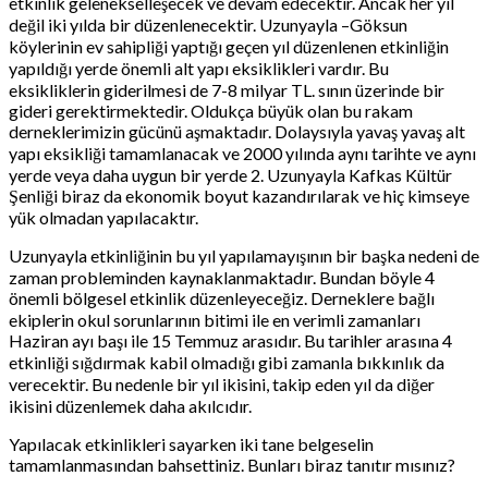
etkinlik gelenekselleşecek ve devam edecektir. Ancak her yıl
değil iki yılda bir düzenlenecektir. Uzunyayla –Göksun
köylerinin ev sahipliği yaptığı geçen yıl düzenlenen etkinliğin
yapıldığı yerde önemli alt yapı eksiklikleri vardır. Bu
eksikliklerin giderilmesi de 7-8 milyar TL. sının üzerinde bir
gideri gerektirmektedir. Oldukça büyük olan bu rakam
derneklerimizin gücünü aşmaktadır. Dolaysıyla yavaş yavaş alt
yapı eksikliği tamamlanacak ve 2000 yılında aynı tarihte ve aynı
yerde veya daha uygun bir yerde 2. Uzunyayla Kafkas Kültür
Şenliği biraz da ekonomik boyut kazandırılarak ve hiç kimseye
yük olmadan yapılacaktır.
Uzunyayla etkinliğinin bu yıl yapılamayışının bir başka nedeni de
zaman probleminden kaynaklanmaktadır. Bundan böyle 4
önemli bölgesel etkinlik düzenleyeceğiz. Derneklere bağlı
ekiplerin okul sorunlarının bitimi ile en verimli zamanları
Haziran ayı başı ile 15 Temmuz arasıdır. Bu tarihler arasına 4
etkinliği sığdırmak kabil olmadığı gibi zamanla bıkkınlık da
verecektir. Bu nedenle bir yıl ikisini, takip eden yıl da diğer
ikisini düzenlemek daha akılcıdır.
Yapılacak etkinlikleri sayarken iki tane belgeselin
tamamlanmasından bahsettiniz. Bunları biraz tanıtır mısınız?