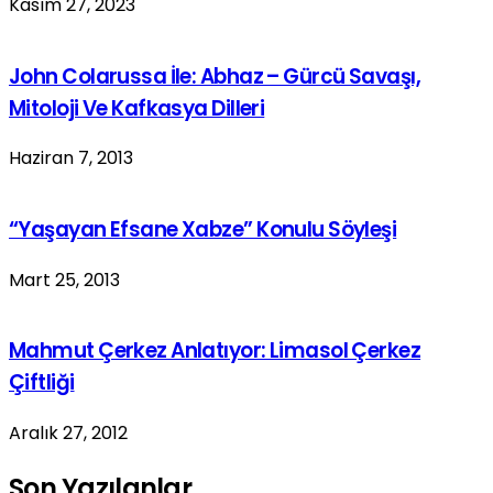
Kasım 27, 2023
John Colarussa İle: Abhaz – Gürcü Savaşı,
Mitoloji Ve Kafkasya Dilleri
Haziran 7, 2013
“Yaşayan Efsane Xabze” Konulu Söyleşi
Mart 25, 2013
Mahmut Çerkez Anlatıyor: Limasol Çerkez
Çiftliği
Aralık 27, 2012
Son Yazılanlar