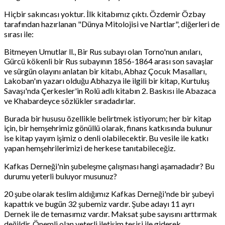
Hiçbir sakıncası yoktur. İlk kitabımız çıktı. Özdemir Özbay
tarafından hazırlanan "Dünya Mitolojisi ve Nartlar", diğerleri de
sırası ile:
Bitmeyen Umutlar ll., Bir Rus subayı olan Torno'nun anıları,
Gürcü kökenli bir Rus subayının 1856-1864 arası son savaşlar
ve sürgün olayını anlatan bir kitabı, Abhaz Çocuk Masalları,
Lakoban'ın yazarı olduğu Abhazya ile ilgili bir kitap, Kurtuluş
Savaşı'nda Çerkesler'in Rolü adlı kitabın 2. Baskısı ile Abazaca
ve Khabardeyce sözlükler sıradadırlar.
Burada bir hususu özellikle belirtmek istiyorum; her bir kitap
için, bir hemşehrimiz gönüllü olarak, finans katkısında bulunur
ise kitap yayım işimiz o denli olabilecektir. Bu vesile ile katkı
yapan hemşehrilerimizi de herkese tanıtabileceğiz.
Kafkas Derneği'nin şubeleşme çalışması hangi aşamadadır? Bu
durumu yeterli buluyor musunuz?
20 şube olarak teslim aldığımız Kafkas Derneği'nde bir şubeyi
kapattık ve bugün 32 şubemiz vardır. Şube adayı 11 ayrı
Dernek ile de temasımız vardır. Maksat şube sayısını arttırmak
değildir. Önemli olan yeterli iletişim tesisi ile giderek