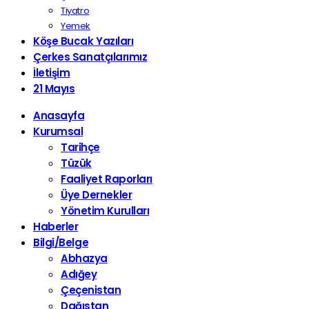
Tiyatro
Yemek
Köşe Bucak Yazıları
Çerkes Sanatçılarımız
İletişim
21 Mayıs
Anasayfa
Kurumsal
Tarihçe
Tüzük
Faaliyet Raporları
Üye Dernekler
Yönetim Kurulları
Haberler
Bilgi/Belge
Abhazya
Adığey
Çeçenistan
Dağıstan