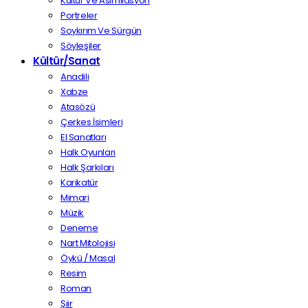
Kültür Ve Asimilasyon
Portreler
Soykırım Ve Sürgün
Söyleşiler
Kültür/Sanat
Anadili
Xabze
Atasözü
Çerkes İsimleri
El Sanatları
Halk Oyunları
Halk Şarkıları
Karikatür
Mimari
Müzik
Deneme
Nart Mitolojisi
Öykü / Masal
Resim
Roman
Şiir