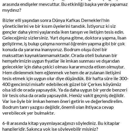
arasında endişeler mevcuttur. Bu etkinliği başka yerde yapamaz
mıydınız?
Bizler elli yaşından sonra Dünya Kafkas Dernekleri'nin
yöneticilerini ve bir kısım üyelerini tanıdık. İstiyoruz ki siz
gençler daha yirmi yaşlarında iken tanışın ve iletişim tesis edin.
Geleceğimiz sizlersiniz. Yurt dışına gitme, doktora yapma, lisan
geliştirme, iş bulup çalışma normal öğrenim yapma gibi bir çok
konuda da yararına inanıyoruz. Bodrum oluşu özel bir
maksattan kaynaklanmamaktadır. Orada oteli bulunan bir
hemşehrimizin uygun fiyatlar ile imkan sunması ve dışarıdan
gelecekler için daha çekici olması kararımızda etken olmuştur.
Hem dinlenmek hem eğlenmek ve hem de arzulanan iletişimi
tesis etmek için uygun olur diye düşündük. Bir hafta süre ile 300-
400 gencimizi misafir edebilecek güzel bir Çerkes köyümüz
olsa idi de orada yapsaydık. Ya da daha uygun bir yerde benzeri
bir tesis olsa da orada yapsaydık. Henüz vakit geçmiş değildir.
Var ise öyle bir imkan hemen öneri getirin ve değerlendirelim.
Bodrum tanrı yazgısı değildir, önemli olan ihtiyaca cevap
verebilecek yer bulmaktır.
6-8 arasında kitap yayımlayacağınızı söylediniz. Bu kitaplar
hangileridir. Sakınca yok ise söyleyebilir misiniz?