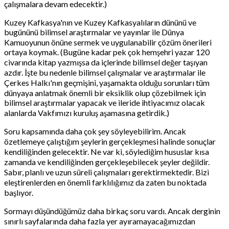
çalışmalara devam edecektir.)
Kuzey Kafkasya'nın ve Kuzey Kafkasyalıların dününü ve
bugününü bilimsel araştırmalar ve yayınlar ile Dünya
Kamuoyunun önüne sermek ve uygulanabilir çözüm önerileri
ortaya koymak. (Bugüne kadar pek çok hemşehri yazar 120
civarında kitap yazmışsa da içlerinde bilimsel değer taşıyan
azdır. İşte bu nedenle bilimsel çalışmalar ve araştırmalar ile
Çerkes Halkı'nın geçmişini, yaşamakta olduğu sorunları tüm
dünyaya anlatmak önemli bir eksiklik olup çözebilmek için
bilimsel araştırmalar yapacak ve ileride ihtiyacımız olacak
alanlarda Vakfımızı kuruluş aşamasına getirdik.)
Soru kapsamında daha çok şey söyleyebilirim. Ancak
özetlemeye çalıştığım şeylerin gerçekleşmesi halinde sonuçlar
kendiliğinden gelecektir. Ne var ki, söylediğim hususlar kısa
zamanda ve kendiliğinden gerçekleşebilecek şeyler değildir.
Sabır, planlı ve uzun süreli çalışmaları gerektirmektedir. Bizi
eleştirenlerden en önemli farklılığımız da zaten bu noktada
başlıyor.
Sormayı düşündüğümüz daha birkaç soru vardı. Ancak derginin
sınırlı sayfalarında daha fazla yer ayıramayacağımızdan