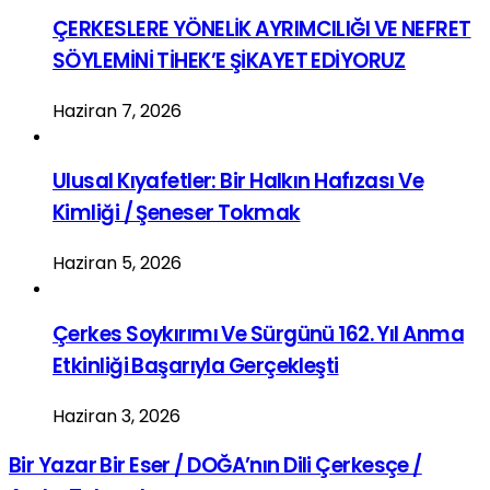
ÇERKESLERE YÖNELİK AYRIMCILIĞI VE NEFRET
SÖYLEMİNİ TİHEK’E ŞİKAYET EDİYORUZ
Haziran 7, 2026
Ulusal Kıyafetler: Bir Halkın Hafızası Ve
Kimliği / Şeneser Tokmak
Haziran 5, 2026
Çerkes Soykırımı Ve Sürgünü 162. Yıl Anma
Etkinliği Başarıyla Gerçekleşti
Haziran 3, 2026
Bir Yazar Bir Eser / DOĞA’nın Dili Çerkesçe /