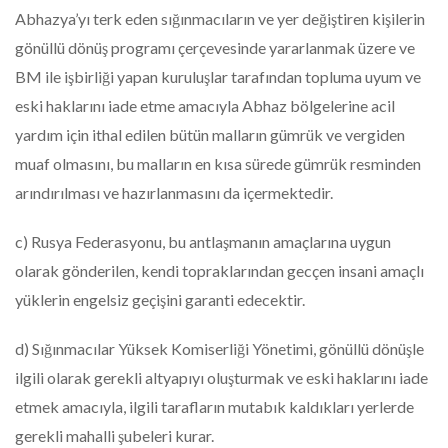
Abhazya’yı terk eden sığınmacıların ve yer değiştiren kişilerin
gönüllü dönüş programı çerçevesinde yararlanmak üzere ve
BM ile işbirliği yapan kuruluşlar tarafından topluma uyum ve
eski haklarını iade etme amacıyla Abhaz bölgelerine acil
yardım için ithal edilen bütün malların gümrük ve vergiden
muaf olmasını, bu malların en kısa sürede gümrük resminden
arındırılması ve hazırlanmasını da içermektedir.
c) Rusya Federasyonu, bu antlaşmanın amaçlarına uygun
olarak gönderilen, kendi topraklarından gecçen insani amaçlı
yüklerin engelsiz geçişini garanti edecektir.
d) Sığınmacılar Yüksek Komiserliği Yönetimi, gönüllü dönüşle
ilgili olarak gerekli altyapıyı oluşturmak ve eski haklarını iade
etmek amacıyla, ilgili tarafların mutabık kaldıkları yerlerde
gerekli mahalli şubeleri kurar.