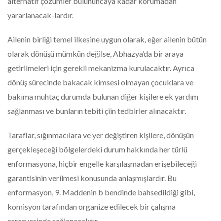
alternatif çözümler bulununcaya kadar korumadan
yararlanacak-lardır.
Ailenin birliği temel ilkesine uygun olarak, eğer ailenin bütün
olarak dönüşü mümkün değilse, Abhazya’da bir araya
getirilmeleri için gerekli mekanizma kurulacaktır. Ayrıca
dönüş sürecinde bakacak kimsesi olmayan çocuklara ve
bakıma muhtaç durumda bulunan diğer kişilere ek yardım
sağlanması ve bunların tebiti çiin tedbirler alınacaktır.
Taraflar, sığınmacılara ve yer değiştiren kişilere, dönüşün
gerçekleşeceği bölgelerdeki durum hakkında her türlü
enformasyona, hiçbir engelle karşılaşmadan erişebileceği
garantisinin verilmesi konusunda anlaşmışlardır. Bu
enformasyon, 9. Maddenin b bendinde bahsedildiği gibi,
komisyon tarafından organize edilecek bir çalışma
çerçevesinde sağlanacaktır.