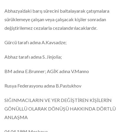
Abhazya’daki barış sürecini baltalayarak çatışmalara
sürüklemeye çalışan veya çalışacak kişiler sonradan
değiştirilemez cezalarla cezalandırılacaklardır.
Gürcü tarafı adına A.Kavsadze;
Abhaz tarafı adına S. Jinjolia;
BM adına E.Brunner; AGİK adına V.Manno
Rusya Federasyonu adına B.Pastukhov
SIĞINMACILARIN VE YER DEĞİŞTİREN KİŞİLERİN
GÖNÜLLÜ OLARAK DÖNÜŞÜ HAKKINDA DÖRTLÜ
ANLAŞMA
04.04.1994 Moskova