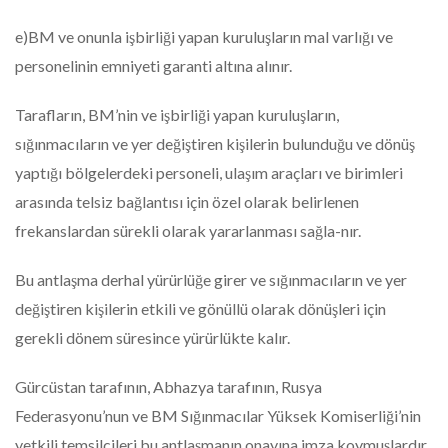
e)BM ve onunla işbirliği yapan kuruluşların mal varlığı ve
personelinin emniyeti garanti altına alınır.
Tarafların, BM’nin ve işbirliği yapan kuruluşların,
sığınmacıların ve yer değiştiren kişilerin bulunduğu ve dönüş
yaptığı bölgelerdeki personeli, ulaşım araçları ve birimleri
arasında telsiz bağlantısı için özel olarak belirlenen
frekanslardan sürekli olarak yararlanması sağla-nır.
Bu antlaşma derhal yürürlüğe girer ve sığınmacıların ve yer
değiştiren kişilerin etkili ve gönüllü olarak dönüşleri için
gerekli dönem süresince yürürlükte kalır.
Gürcüstan tarafının, Abhazya tarafının, Rusya
Federasyonu’nun ve BM Sığınmacılar Yüksek Komiserliği’nin
yetkili temsilcileri bu antlaşmanın onayına imza koymuşlardır.