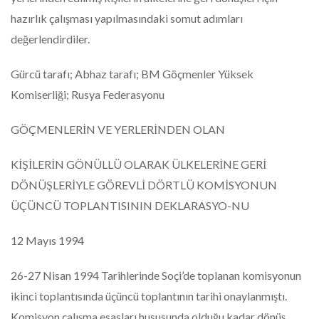
hazırlık çalışması yapılmasındaki somut adımları
değerlendirdiler.
Gürcü tarafı; Abhaz tarafı; BM Göçmenler Yüksek
Komiserliği; Rusya Federasyonu
GÖÇMENLERİN VE YERLERİNDEN OLAN
KİŞİLERİN GÖNÜLLÜ OLARAK ÜLKELERİNE GERİ
DÖNÜŞLERİYLE GÖREVLİ DÖRTLÜ KOMİSYONUN
ÜÇÜNCÜ TOPLANTISININ DEKLARASYO-NU
12 Mayıs 1994
26-27 Nisan 1994 Tarihlerinde Soçi’de toplanan komisyonun
ikinci toplantısında üçüncü toplantının tarihi onaylanmıştı.
Komisyon çalışma esasları hususunda olduğu kadar dönüş