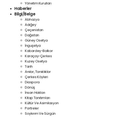
Yönetim Kurulları
Haberler
Bilgi/Belge
Abhazya
Adığey
Çeçenistan
Dağıstan
Güney Osetya
İnguşetya
Kabardey-Balkar
Karaçay-Çerkes
Kuzey Osetya
Tarih
Anılar, Tanıklıklar
Çerkes Köyleri
Diaspora
Dönüş
İnsan Hakları
Kitap Tanıtımları
Kültür Ve Asimilasyon
Portreler
Soykırım Ve Sürgün