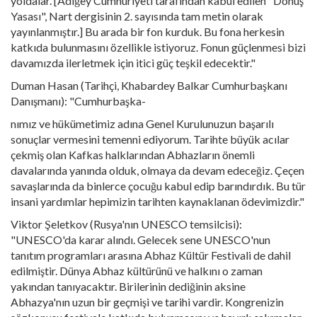
yoldalar. [Adığey Cumhuriyeti tarafından kabul edilen "Dönüş
Yasası", Nart dergisinin 2. sayısında tam metin olarak
yayınlanmıştır.] Bu arada bir fon kurduk. Bu fona herkesin
katkıda bulunmasını özellikle istiyoruz. Fonun güçlenmesi bizi
davamızda ilerletmek için itici güç teşkil edecektir."
Duman Hasan (Tarihçi, Khabardey Balkar Cumhurbaşkanı
Danışmanı): "Cumhurbaşka-
nımız ve hükümetimiz adına Genel Kurulunuzun başarılı
sonuçlar vermesini temenni ediyorum. Tarihte büyük acılar
çekmiş olan Kafkas halklarından Abhazların önemli
davalarında yanında olduk, olmaya da devam edeceğiz. Çeçen
savaşlarında da binlerce çocuğu kabul edip barındırdık. Bu tür
insani yardımlar hepimizin tarihten kaynaklanan ödevimizdir."
Viktor Şeletkov (Rusya'nın UNESCO temsilcisi):
"UNESCO'da karar alındı. Gelecek sene UNESCO'nun
tanıtım programları arasına Abhaz Kültür Festivali de dahil
edilmiştir. Dünya Abhaz kültürünü ve halkını o zaman
yakından tanıyacaktır. Birilerinin dediğinin aksine
Abhazya'nın uzun bir geçmişi ve tarihi vardir. Kongrenizin