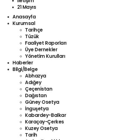
İletişim
21 Mayıs
Anasayfa
Kurumsal
Tarihçe
Tüzük
Faaliyet Raporları
Üye Dernekler
Yönetim Kurulları
Haberler
Bilgi/Belge
Abhazya
Adığey
Çeçenistan
Dağıstan
Güney Osetya
İnguşetya
Kabardey-Balkar
Karaçay-Çerkes
Kuzey Osetya
Tarih