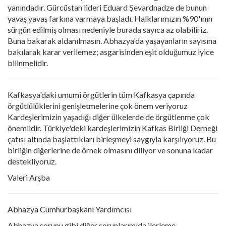
yanındadır. Gürcüstan lideri Eduard Şevardnadze de bunun
yavaş yavaş farkına varmaya başladı. Halklarımızın %90'ının
sürgün edilmiş olması nedeniyle burada sayıca az olabiliriz.
Buna bakarak aldanılmasın. Abhazya'da yaşayanların sayısına
bakılarak karar verilemez; asgarisinden eşit olduğumuz iyice
bilinmelidir.
Kafkasya'daki umumi örgütlerin tüm Kafkasya çapında
örgütlülüklerini genişletmelerine çok önem veriyoruz
Kardeşlerimizin yaşadığı diğer ülkelerde de örgütlenme çok
önemlidir. Türkiye'deki kardeşlerimizin Kafkas Birliği Derneği
çatısı altında başlattıkları birleşmeyi saygıyla karşılıyoruz. Bu
birliğin diğerlerine de örnek olmasını diliyor ve sonuna kadar
destekliyoruz.
Valeri Arşba
Abhazya Cumhurbaşkanı Yardımcısı
Abhazya sorunu gibi diğer sorunlarımıda ilerleme