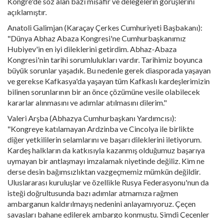
Kongre'de söz alan bazi misafir ve delegelerin görüşlerini
açıklamıştır.
Anatoli Galimjan (Karaçay Çerkes Cumhuriyeti Başbakanı):
"Dünya Abhaz Abaza Kongresi'ne Cumhurbaşkanımız
Hubiyev'in en iyi dileklerini getirdim. Abhaz-Abaza
Kongresi'nin tarihi sorumlulukları vardır. Tarihimiz boyunca
büyük sorunlar yaşadık. Bu nedenle gerek diasporada yaşayan
ve gerekse Kafkasya'da yaşayan tüm Kafkaslı kardeşlerimizin
bilinen sorunlarının bir an önce çözümüne vesile olabilecek
kararlar alınmasını ve adımlar atılmasını dilerim."
Valeri Arşba (Abhazya Cumhurbaşkanı Yardımcısı):
"Kongreye katılamayan Ardzinba ve Cincolya ile birlikte
diğer yetkililerin selamlarını ve başarı dileklerini iletiyorum.
Kardeş halkların da katkısıyla kazanmış olduğumuz başarıya
uymayan bir antlaşmayı imzalamak niyetinde değiliz. Kim ne
derse desin bağımsızlıktan vazgeçmemiz mümkün değildir.
Uluslararası kuruluşlar ve özellikle Rusya Federasyonu'nun da
isteği doğrultusunda bazı adımlar atmamıza rağmen
ambarganun kaldırılmayış nedenini anlayamıyoruz. Çeçen
savaşları bahane edilerek ambargo konmuştu. Şimdi Çeçenler