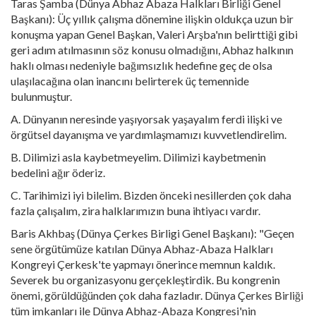
Taras Şamba (Dünya Abhaz Abaza Halkları Birliği Genel
Başkanı): Üç yıllık çalışma dönemine ilişkin oldukça uzun bir
konuşma yapan Genel Başkan, Valeri Arşba'nın belirttiği gibi
geri adım atılmasının söz konusu olmadığını, Abhaz halkının
haklı olması nedeniyle bağımsızlık hedefine geç de olsa
ulaşılacağına olan inancını belirterek üç temennide
bulunmuştur.
A. Dünyanın neresinde yaşıyorsak yaşayalım ferdi ilişki ve
örgütsel dayanışma ve yardımlaşmamızı kuvvetlendirelim.
B. Dilimizi asla kaybetmeyelim. Dilimizi kaybetmenin
bedelini ağır öderiz.
C. Tarihimizi iyi bilelim. Bizden önceki nesillerden çok daha
fazla çalışalım, zira halklarımızın buna ihtiyacı vardır.
Baris Akhbaş (Dünya Çerkes Birligi Genel Başkanı): "Geçen
sene örgütümüze katılan Dünya Abhaz-Abaza Halkları
Kongreyi Çerkesk'te yapmayı önerince memnun kaldık.
Severek bu organizasyonu gerçekleştirdik. Bu kongrenin
önemi, görüldüğünden çok daha fazladır. Dünya Çerkes Birliği
tüm imkanları ile Dünya Abhaz-Abaza Kongresi'nin