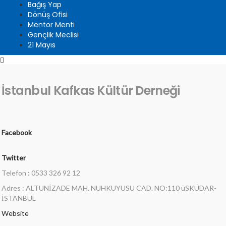
Bağış Yap
Dönüş Ofisi
Mentor Menti
Gençlik Meclisi
21 Mayıs
İstanbul Kafkas Kültür Derneği
Facebook
Twitter
Telefon : 0533 326 92 12
Adres : ALTUNİZADE MAH. NUHKUYUSU CAD. NO:110 üSKÜDAR-
İSTANBUL
Website