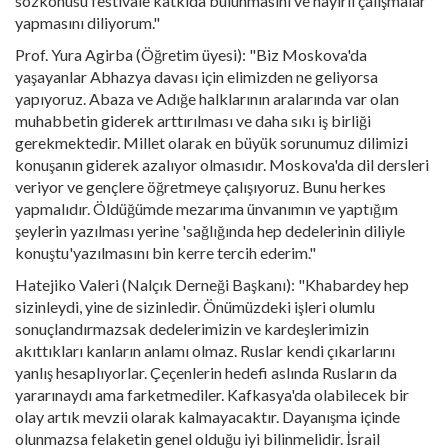
sözkonusu festivale katkıda bulunmasını ve hayırlı çalışmalar
yapmasını diliyorum."
Prof. Yura Agirba (Öğretim üyesi): "Biz Moskova'da
yaşayanlar Abhazya davası için elimizden ne geliyorsa
yapıyoruz. Abaza ve Adığe halklarının aralarında var olan
muhabbetin giderek arttırılması ve daha sıkı iş birliği
gerekmektedir. Millet olarak en büyük sorunumuz dilimizi
konuşanın giderek azalıyor olmasıdır. Moskova'da dil dersleri
veriyor ve gençlere öğretmeye çalışıyoruz. Bunu herkes
yapmalıdır. Öldüğümde mezarıma ünvanımın ve yaptığım
şeylerin yazılması yerine 'sağlığında hep dedelerinin diliyle
konuştu'yazılmasını bin kerre tercih ederim."
Hatejiko Valeri (Nalçık Derneği Başkanı): "Khabardey hep
sizinleydi, yine de sizinledir. Önümüzdeki işleri olumlu
sonuçlandırmazsak dedelerimizin ve kardeşlerimizin
akıttıkları kanların anlamı olmaz. Ruslar kendi çıkarlarını
yanlış hesaplıyorlar. Çeçenlerin hedefi aslında Rusların da
yararınaydı ama farketmediler. Kafkasya'da olabilecek bir
olay artık mevzii olarak kalmayacaktır. Dayanışma içinde
olunmazsa felaketin genel olduğu iyi bilinmelidir. İsrail