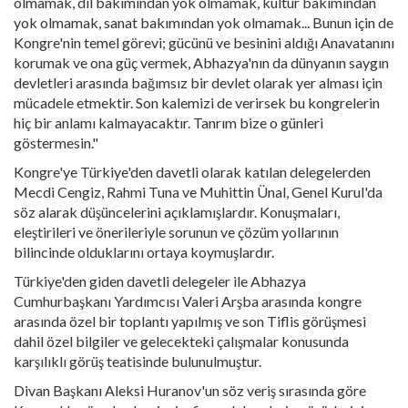
olmamak, dil bakımından yok olmamak, kültür bakımından
yok olmamak, sanat bakımından yok olmamak... Bunun için de
Kongre'nin temel görevi; gücünü ve besinini aldığı Anavatanını
korumak ve ona güç vermek, Abhazya'nın da dünyanın saygın
devletleri arasında bağımsız bir devlet olarak yer alması için
mücadele etmektir. Son kalemizi de verirsek bu kongrelerin
hiç bir anlamı kalmayacaktır. Tanrım bize o günleri
göstermesin."
Kongre'ye Türkiye'den davetli olarak katılan delegelerden
Mecdi Cengiz, Rahmi Tuna ve Muhittin Ünal, Genel Kurul'da
söz alarak düşüncelerini açıklamışlardır. Konuşmaları,
eleştirileri ve önerileriyle sorunun ve çözüm yollarının
bilincinde olduklarını ortaya koymuşlardır.
Türkiye'den giden davetli delegeler ile Abhazya
Cumhurbaşkanı Yardımcısı Valeri Arşba arasında kongre
arasında özel bir toplantı yapılmış ve son Tiflis görüşmesi
dahil özel bilgiler ve gelecekteki çalışmalar konusunda
karşılıklı görüş teatisinde bulunulmuştur.
Divan Başkanı Aleksi Huranov'un söz veriş sırasında göre