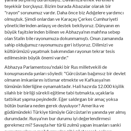
teşekkür borçluyuz. Bizim burada Abazalar olarak bir
"rayon" sorunumuz vardır. Daha önce biz Adığelere yardımcı
olmuştuk. Şimdi onlardan ve Karaçay Çerkes Cumhuriyeti
yöneticilerinden anlayış ve destek bekliyoruz. Dünyanın en
büyük faşitslerinden bilinen ve Abhazya'nın mahfına sebep
olan Stalin bile rayonumuza dokunmamıştı. Onun zamanında
sahip olduğumuz rayonumuzu geri istiyoruz. Dilimizi ve
kültürümüzü yaşatmak bakımından rayonun tekrar tesis
edilmesinin büyük önemi vardır."
Abhazya Parlamentosu'ndaki bir Rus milletvekili de
konuşmasında şunları söyledi: "Gürcüstan bağımsız bir devlet
olmanın imkanlarını istismar etmekte ve Kafkasya'nın
tümünün liderliğine oynamaktadır. Hali hazırda 12.000 kişilik
silahlı bir birliği sürekli eğitime tabi tutmakta, uçaklarla
tatbikat yapma peşindedir. Eğer saldırgan bir amaç yoksa
bütün bunlara neden gerek duyuluyor? Amerika ve
güdümündeki Türkiye tümüyle Gürcüstan'ın yanında yer almış
durumdadır. Rusya'nın bur durumu iyi değerlendirmesi
gerekmez mi? Savaşta her türlü zulmü yapan insanları sanki