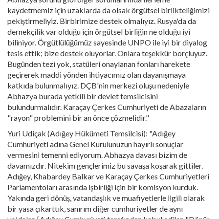
kaydetmemiz için uzaklarda da olsak örgütsel birlikteliğimizi
pekiştirmeliyiz. Birbirimize destek olmalıyız. Rusya'da da
dernekçilik var olduğu için örgütsel birliğin ne olduğu iyi
biliniyor. Örgütlülüğümüz sayesinde UNPO ile iyi bir diyalog
tesis ettik; bize destek oluyorlar. Onlara teşekkür borçluyuz.
Bugünden tezi yok, statüleri onaylanan fonları harekete
geçirerek maddi yönden ihtiyacımız olan dayanışmaya
katkıda bulunmalıyız. DÇB'nin merkezi oluşu nedeniyle
Abhazya burada yetkili bir devlet temsilcisini
bulundurmalıdır. Karaçay Çerkes Cumhuriyeti de Abazaların
"rayon" problemini bir an önce çözmelidir."
Yuri Udiçak (Adığey Hükümeti Temsilcisi): "Adığey
Cumhuriyeti adına Genel Kurulunuzun hayırlı sonuçlar
vermesini temenni ediyorum. Abhazya davası bizim de
davamızdır. Nitekim gençlerimiz bu savaşa koşarak gittiler.
Adığey, Khabardey Balkar ve Karaçay Çerkes Cumhuriyetleri
Parlamentoları arasında işbirliği için bir komisyon kurduk.
Yakında geri dönüş, vatandaşlık ve muafiyetlerle ilgili olarak
bir yasa çıkarttık, sanırım diğer cumhuriyetler de aynı