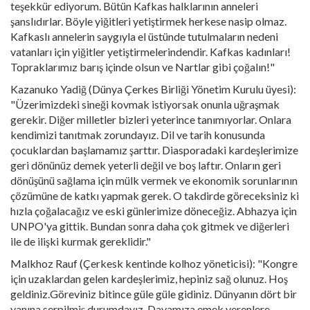
teşekkür ediyorum. Bütün Kafkas halklarının anneleri
şanslıdırlar. Böyle yiğitleri yetiştirmek herkese nasip olmaz.
Kafkaslı annelerin saygıyla el üstünde tutulmaların nedeni
vatanları için yiğitler yetiştirmelerindendir. Kafkas kadınları!
Topraklarımız barış içinde olsun ve Nartlar gibi çoğalın!"
Kazanuko Yadiğ (Dünya Çerkes Birliği Yönetim Kurulu üyesi):
"Üzerimizdeki sineği kovmak istiyorsak onunla uğraşmak
gerekir. Diğer milletler bizleri yeterince tanımıyorlar. Onlara
kendimizi tanıtmak zorundayız. Dil ve tarih konusunda
çocuklardan başlamamız şarttır. Diasporadaki kardeşlerimize
geri dönünüz demek yeterli değil ve boş laftır. Onların geri
dönüşünü sağlama için mülk vermek ve ekonomik sorunlarının
çözümüne de katkı yapmak gerek. O takdirde göreceksiniz ki
hızla çoğalacağız ve eski günlerimize döneceğiz. Abhazya için
UNPO'ya gittik. Bundan sonra daha çok gitmek ve diğerleri
ile de ilişki kurmak gereklidir."
Malkhoz Rauf (Çerkesk kentinde kolhoz yöneticisi): "Kongre
için uzaklardan gelen kardeşlerimiz, hepiniz sağ olunuz. Hoş
geldiniz.Göreviniz bitince güle güle gidiniz. Dünyanın dört bir
yanına serpilmiş durumdayız. Davamıza emek verenlere