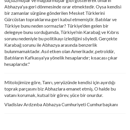
suçsuzmuşlar ve mağdurmuşlar gibi göstererek onların
Abhazya'ya geri dönmesinde ısrar etmektedir. Oysa kendisi
bir zamanlar sürgüne gönderilen Mesket Türklerini
Gürcüstan topraklarına geri kabul etmemiştir. Batılılar ve
Türkiye bunu neden sormazlar? Türkiye'den gelen bir
delegeye bunu sorduğumda, Türkiye'nin Karabağ ve Kıbrıs
sorunu nedeniyle bu politikayı izlediğini söyledi. Gerçekte
Karabağ sorunu ile Abhazya arasında benzerlik
bulunmamaktadır. Asıl etken olan Amerikadır, petroldür,
Batılıların Kafkasya'ya yönelik hesaplarıdır; kısacası çıkar
hesaplarıdır."
Mitolojimize göre, Tanrı, yeryüzünde kendisi için ayırdığı
toprak parçasını biz Abhazlara emanet etmiş. O halde bu
vatanı korumak, kutsal bir görev, yüce bir onurdur.
Vladislav Ardzınba Abhazya Cumhuriyeti Cumhurbaşkanı