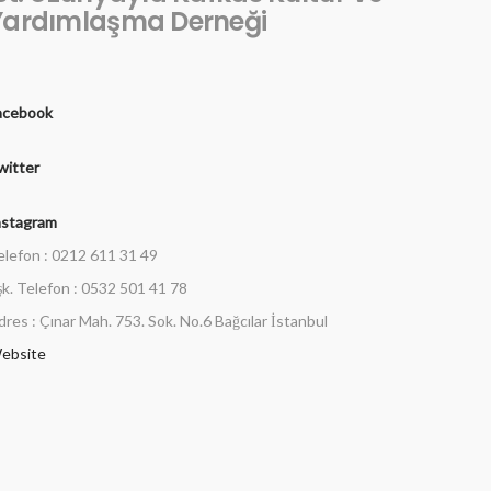
Yardımlaşma Derneği
acebook
witter
nstagram
elefon : 0212 611 31 49
şk. Telefon : 0532 501 41 78
dres : Çınar Mah. 753. Sok. No.6 Bağcılar İstanbul
ebsite