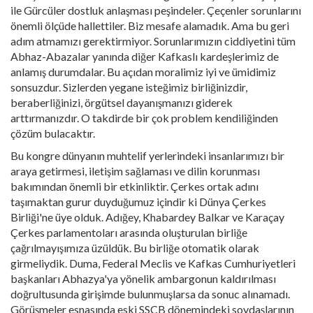
ile Gürcüler dostluk anlaşması peşindeler. Çeçenler sorunlarını
önemli ölçüde hallettiler. Biz mesafe alamadık. Ama bu geri
adım atmamızı gerektirmiyor. Sorunlarımızın ciddiyetini tüm
Abhaz-Abazalar yanında diğer Kafkaslı kardeşlerimiz de
anlamış durumdalar. Bu açıdan moralimiz iyi ve ümidimiz
sonsuzdur. Sizlerden yegane isteğimiz birliğinizdir,
beraberliğinizi, örgütsel dayanışmanızı giderek
arttırmanızdır. O takdirde bir çok problem kendiliğinden
çözüm bulacaktır.
Bu kongre dünyanın muhtelif yerlerindeki insanlarımızı bir
araya getirmesi, iletişim sağlaması ve dilin korunması
bakımından önemli bir etkinliktir. Çerkes ortak adını
taşımaktan gurur duyduğumuz içindir ki Dünya Çerkes
Birliği'ne üye olduk. Adığey, Khabardey Balkar ve Karaçay
Çerkes parlamentoları arasında oluşturulan birliğe
çağrılmayışımıza üzüldük. Bu birliğe otomatik olarak
girmeliydik. Duma, Federal Meclis ve Kafkas Cumhuriyetleri
başkanları Abhazya'ya yönelik ambargonun kaldırılması
doğrultusunda girişimde bulunmuşlarsa da sonuc alınamadı.
Görüşmeler esnasında eski SSCB dönemindeki soydaşlarının