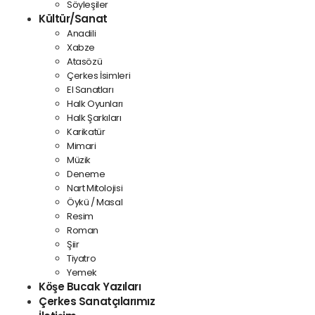
Söyleşiler
Kültür/Sanat
Anadili
Xabze
Atasözü
Çerkes İsimleri
El Sanatları
Halk Oyunları
Halk Şarkıları
Karikatür
Mimari
Müzik
Deneme
Nart Mitolojisi
Öykü / Masal
Resim
Roman
Şiir
Tiyatro
Yemek
Köşe Bucak Yazıları
Çerkes Sanatçılarımız