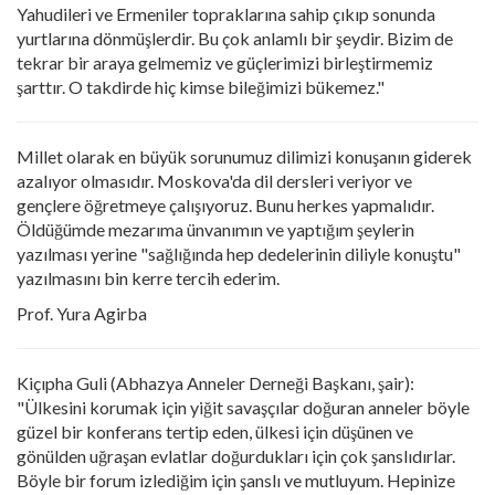
Yahudileri ve Ermeniler topraklarına sahip çıkıp sonunda
yurtlarına dönmüşlerdir. Bu çok anlamlı bir şeydir. Bizim de
tekrar bir araya gelmemiz ve güçlerimizi birleştirmemiz
şarttır. O takdirde hiç kimse bileğimizi bükemez."
Millet olarak en büyük sorunumuz dilimizi konuşanın giderek
azalıyor olmasıdır. Moskova'da dil dersleri veriyor ve
gençlere öğretmeye çalışıyoruz. Bunu herkes yapmalıdır.
Öldüğümde mezarıma ünvanımın ve yaptığım şeylerin
yazılması yerine "sağlığında hep dedelerinin diliyle konuştu"
yazılmasını bin kerre tercih ederim.
Prof. Yura Agirba
Kiçıpha Guli (Abhazya Anneler Derneği Başkanı, şair):
"Ülkesini korumak için yiğit savaşçılar doğuran anneler böyle
güzel bir konferans tertip eden, ülkesi için düşünen ve
gönülden uğraşan evlatlar doğurdukları için çok şanslıdırlar.
Böyle bir forum izlediğim için şanslı ve mutluyum. Hepinize