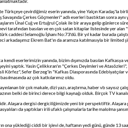
 anlatmaktadır.
e Türkçeye çevirdiğimiz eserin yanında, yine Yalçın Karadaş'la birl
ş Savaşında Çerkes Göçmenleri" adlı eserleri bastıktan sonra aynı y
aşlarım Ünal Cuğ ve Ertuğrul Çolak ile bir araya gelip günlerce sür
i tarafından basılan ve en çok satan kitaplar listesinde yer alan "
k caddesi Selamoğlu İşhanı No:73'dü. Bir yıl kadar burada çalıştı
i arkadaşımız Ekrem Bat'ın da aramıza katılmasıyla bir limited şi
a kendi eserlerimizin yanında, bizim dışımızda basılan Kafkasya ve
erşeyini yaptık. Yasin Çelikkıran'ın "Çerkes Deyimleri ve Atasözleri
isli Körfez", Sefer Berzeg'in "Kafkas Diasporasında Edebiyatçılar ve
 basılmasında az çok katkılarımız oldu.
 yayınlanan bir çok makale, dizi yazı, araştırma, haber vb sayısız 
ının belki de birinci derece bilgi kaynağı olduk. Birçok TV kanalı
sidir. Alaşara dergisi dergiciliğimizde yeni bir perspektiftir. Alaşa
yalıları da yaptıkları irili ufaklı çalışmalarla tarihe malolma şansı
 ona yüklediği ciddi bir işlevi de, haftanın yedi günü, günde 13 saa