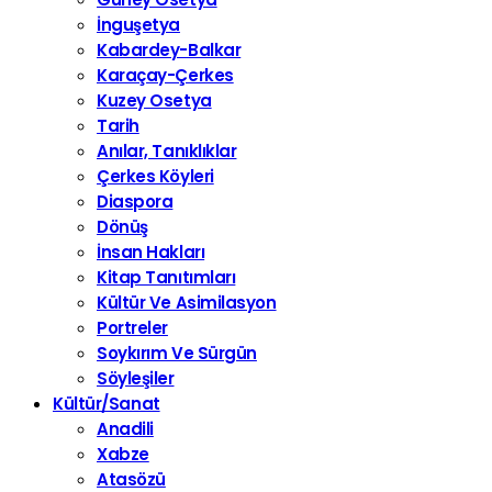
İnguşetya
Kabardey-Balkar
Karaçay-Çerkes
Kuzey Osetya
Tarih
Anılar, Tanıklıklar
Çerkes Köyleri
Diaspora
Dönüş
İnsan Hakları
Kitap Tanıtımları
Kültür Ve Asimilasyon
Portreler
Soykırım Ve Sürgün
Söyleşiler
Kültür/Sanat
Anadili
Xabze
Atasözü