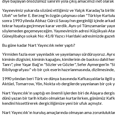
diye başlayan önsözümüz sanırım yola çıkış amacımızı net olarak
Yayınevimiz yukarıda sözünü ettiğimiz ve Yalçık Karadaş'la birlikt
Ubıh" ve Sefer E. Berzeg'in özgün çalışması olan "Türkiye Kurtulu
sonra 1993 yilında Abhaz Gürcü Savaşı'nın gerginliği içinde arkad
tekrar hayata geçirmeye karar verdik. Aynı yıl Tümzamanlar yayınev
söylemeden geçemeyeceğim. Yayınevimizin adresi Küçükyalı Atatür
Güneşlibahçe sokak No: 41/8 Yazıcı Han'daki adresimizde gazetec
Bu güne kadar Nart Yayıncılık neler yaptı?
Yirmiden fazla eser yayınladık ve yayınlamayı sürdüruyoruz. Ayrıc
kiminin dizgisini, kiminin kapağını, kimilerinin de baskısı dahil h
Tanrı", yine Yaşar Bağ'ın "Sözler ve Gözler", Sefer Aymergen'in "S
Bibliyografyası" vb bir çok eserin hazırlanmasında, dizilmesinde,
1990 yılından beri Türk ve dünya basınında Kafkasyalılarla ilgili
Aktüel, Tomarrow, Yön, Nokta vb dergilerde yayınlanan bir çok yaz
Nart Yayıncılık'ın yaptığı en önemli işlerden biri de Alaşara dergi
dünü yazan bir tarih kitabı olmaktan kurtarilırken, günümüz Kafkas
kendini hissettirerek dergiciliğimize yeni bir ufuk açmıştır.
Nart Yayıncılık'ın kuruluş amaçlarında olmayan ama zorunlulukların