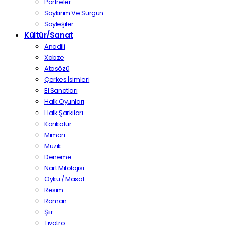
Portreler
Soykırım Ve Sürgün
Söyleşiler
Kültür/Sanat
Anadili
Xabze
Atasözü
Çerkes İsimleri
El Sanatları
Halk Oyunları
Halk Şarkıları
Karikatür
Mimari
Müzik
Deneme
Nart Mitolojisi
Öykü / Masal
Resim
Roman
Şiir
Tiyatro