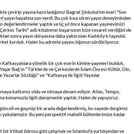
ikte çevirip yayına hazırladığımız Bagrat Şinkuba'nın eseri "Son
ıl yayın hayatına son verdi. Bu çok kısa süren yayın deneyiminden
en değerlendirmeler yaptık ve üç yıl önce kapanan yayınevimizi
Çerkes Tarihi" adlı kitabımın başarısının bize cesaret verdiğini de
ktan sonra yayın dünyasına daha yakın olan Kadıköy'e taşındık.
rket kurduk. Halen bu adreste yayıncılığımızı sürdürüyoruz.
 Kafkasyalılara yönelik bir çok eserin kimine yayınevi bulduk,
", Yaşar Bağ'ın "Türklerde ve Çerkeslerde İslam Öncesi Kültür, Din,
 Yazarlar Sözlüğü" ve "Kafkasya ile İlgili Yayınlar
çalışmaya katkımız oldu ve olmaya devam ediyor. Atlas, Tempo,
na konumuzla ilgili danışmanlık yaptık. Halen de yapıyoruz.
ra günceli ve geçmişi bir arada değerlendirmiş, bu sayede dergimiz
nı yakalamıştır. Bu yeni perspektif mahalli bültenlerimize kadar
t bir irtibat bürosu gibi çalışmak ve İstanbul'a yurtdışından ve