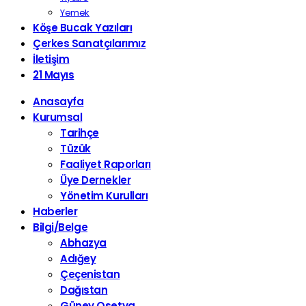
Yemek
Köşe Bucak Yazıları
Çerkes Sanatçılarımız
İletişim
21 Mayıs
Anasayfa
Kurumsal
Tarihçe
Tüzük
Faaliyet Raporları
Üye Dernekler
Yönetim Kurulları
Haberler
Bilgi/Belge
Abhazya
Adığey
Çeçenistan
Dağıstan
Güney Osetya