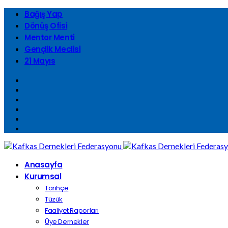
Bağış Yap
Dönüş Ofisi
Mentor Menti
Gençlik Meclisi
21 Mayıs
Anasayfa
Kurumsal
Tarihçe
Tüzük
Faaliyet Raporları
Üye Dernekler