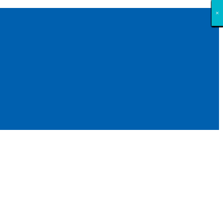
×
×
×
×
×
×
×
×
×
×
×
×
×
×
×
×
×
×
×
×
×
×
×
×
×
×
×
×
×
×
×
×