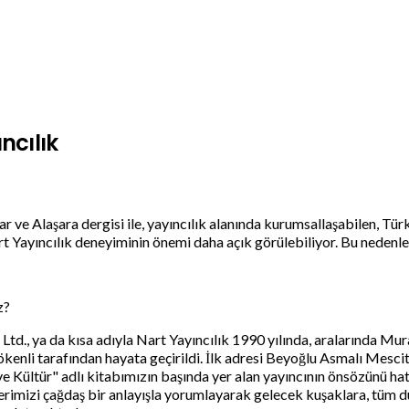
ncılık
lar ve Alaşara dergisi ile, yayıncılık alanında kurumsallaşabilen, Tü
 Yayıncılık deneyiminin önemi daha açık görülebiliyor. Bu nedenle 
z?
d., ya da kısa adıyla Nart Yayıncılık 1990 yılında, aralarında Mur
enli tarafından hayata geçirildi. İlk adresi Beyoğlu Asmalı Mescit
e Kültür" adlı kitabımızın başında yer alan yayıncının önsözünü h
erimizi çağdaş bir anlayışla yorumlayarak gelecek kuşaklara, tüm dü