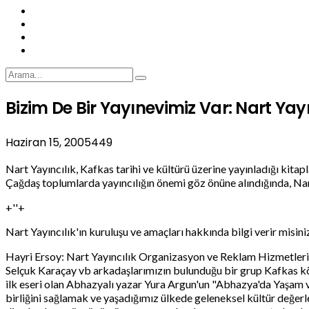
Bizim De Bir Yayınevimiz Var: Nart Yayı
Haziran 15, 2005
449
Nart Yayıncılık, Kafkas tarihi ve kültürü üzerine yayınladığı kitap
Çağdaş toplumlarda yayıncılığın önemi göz önüne alındığında, Nart
+''+
Nart Yayıncılık'ın kuruluşu ve amaçları hakkında bilgi verir misini
Hayri Ersoy: Nart Yayıncılık Organizasyon ve Reklam Hizmetleri Lt
Selçuk Karaçay vb arkadaşlarımızın bulunduğu bir grup Kafkas kök
ilk eseri olan Abhazyalı yazar Yura Argun'un "Abhazya'da Yaşam v
birliğini sağlamak ve yaşadığımız ülkede geleneksel kültür değerl