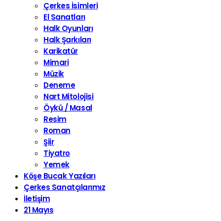
Çerkes İsimleri
El Sanatları
Halk Oyunları
Halk Şarkıları
Karikatür
Mimari
Müzik
Deneme
Nart Mitolojisi
Öykü / Masal
Resim
Roman
Şiir
Tiyatro
Yemek
Köşe Bucak Yazıları
Çerkes Sanatçılarımız
İletişim
21 Mayıs