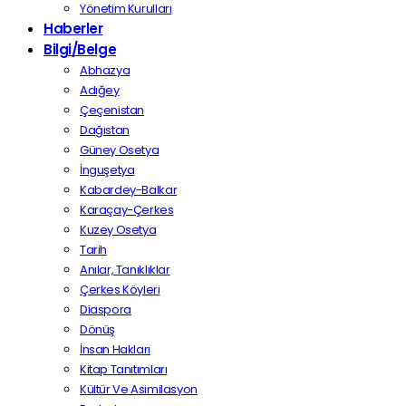
Yönetim Kurulları
Haberler
Bilgi/Belge
Abhazya
Adığey
Çeçenistan
Dağıstan
Güney Osetya
İnguşetya
Kabardey-Balkar
Karaçay-Çerkes
Kuzey Osetya
Tarih
Anılar, Tanıklıklar
Çerkes Köyleri
Diaspora
Dönüş
İnsan Hakları
Kitap Tanıtımları
Kültür Ve Asimilasyon