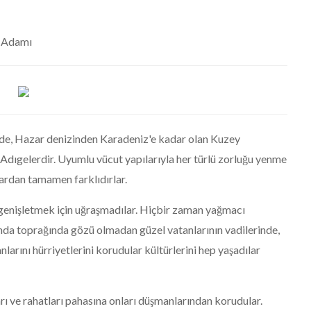
m Adamı
nde, Hazar denizinden Karadeniz'e kadar olan Kuzey
Adıgelerdir. Uyumlu vücut yapılarıyla her türlü zorluğu yenme
ardan tamamen farklıdırlar.
e genişletmek için uğraşmadılar. Hiçbir zaman yağmacı
lında toprağında gözü olmadan güzel vatanlarının vadilerinde,
arını hürriyetlerini korudular kültürlerini hep yaşadılar
ı ve rahatları pahasına onları düşmanlarından korudular.