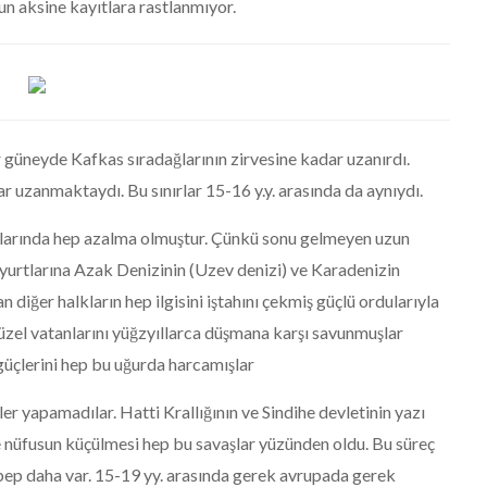
un aksine kayıtlara rastlanmıyor.
 güneyde Kafkas sıradağlarının zirvesine kadar uzanırdı.
r uzanmaktaydı. Bu sınırlar 15-16 y.y. arasında da aynıydı.
ılarında hep azalma olmuştur. Çünkü sonu gelmeyen uzun
 yurtlarına Azak Denizinin (Uzev denizi) ve Karadenizin
diğer halkların hep ilgisini iştahını çekmiş güçlü ordularıyla
üzel vatanlarını yüğzyıllarca düşmana karşı savunmuşlar
güçlerini hep bu uğurda harcamışlar
er yapamadılar. Hatti Krallığının ve Sindihe devletinin yazı
ve nüfusun küçülmesi hep bu savaşlar yüzünden oldu. Bu süreç
ebep daha var. 15-19 yy. arasında gerek avrupada gerek