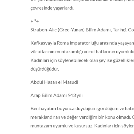
çevresinde yaşarlardı.
+''+
Strabon-Alıc (Grec-Yunan) Bilim Adamı, Tarihçi, Co
Kafkasyayla Roma imparatorluğu arasında yaşayan Ka
vücutlarının muntazamlığı vücut hatlarının uyumluluğ
Kadınları için söylenebilecek olan şey ise güzellikler
düşürdüğüdür.
Abdul Hasan el Masudi
Arap Bilim Adamı 943 yılı
Ben hayatım boyunca duyduğum gördüğüm ve hatırlad
meraklandıran ve değer verdiğim bir konu olmadı. O
muntazam uyumlu ve kusursuz. Kadınları için söylene