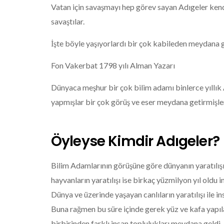
Vatan için savaşmayı hep görev sayan Adıgeler kendi
savaştılar.
İşte böyle yaşıyorlardı bir çok kabileden meydana ge
Fon Vakerbat 1798 yılı Alman Yazarı
Dünyaca meşhur bir çok bilim adamı binlerce yıllık 
yapmışlar bir çok görüş ve eser meydana getirmişle
Öyleyse Kimdir Adıgeler?
Bilim Adamlarının görüşüne göre dünyanın yaratılışı
hayvanların yaratılışı ise birkaç yüzmilyon yıl oldu in
Dünya ve üzerinde yaşayan canlıların yaratılışı ile 
Buna rağmen bu süre içinde gerek yüz ve kafa yapılar
birbirinden farklı insan toplulukları meydana geldi.