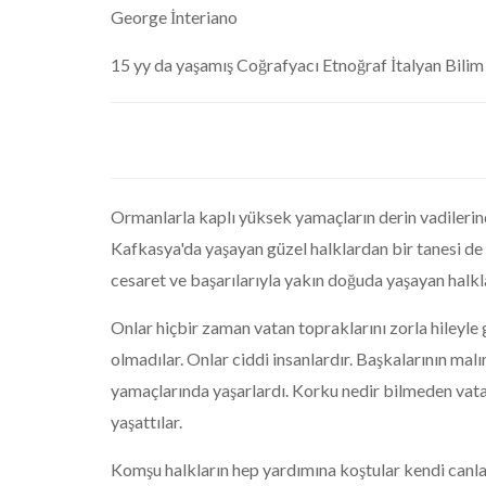
George İnteriano
15 yy da yaşamış Coğrafyacı Etnoğraf İtalyan Bili
Ormanlarla kaplı yüksek yamaçların derin vadileri
Kafkasya'da yaşayan güzel halklardan bir tanesi de 
cesaret ve başarılarıyla yakın doğuda yaşayan halkl
Onlar hiçbir zaman vatan topraklarını zorla hileyl
olmadılar. Onlar ciddi insanlardır. Başkalarının ma
yamaçlarında yaşarlardı. Korku nedir bilmeden vatanl
yaşattılar.
Komşu halkların hep yardımına koştular kendi canlar