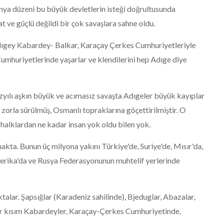
nya düzeni bu büyük devletlerin isteği doğrultusunda
t ve güçlü değildi bir çok savaşlara sahne oldu.
ıgey Kabardey- Balkar, Karaçay Çerkes Cumhuriyetleriyle
mhuriyetlerinde yaşarlar ve klendilerini hep Adıge diye
zyılı aşkın büyük ve acımasız savaşta Adıgeler büyük kayıplar
 zorla sürülmüş, Osmanlı topraklarına göçettirilmiştir. O
halklardan ne kadar insan yok oldu bilen yok.
ta. Bunun üç milyona yakını Türkiye'de, Suriye'de, Mısır'da,
merika'da ve Rusya Federasyonunun muhtelif yerlerinde
alar. Şapsığlar (Karadeniz sahilinde), Bjeduglar, Abazalar,
r kısım Kabardeyler, Karaçay-Çerkes Cumhuriyetinde,