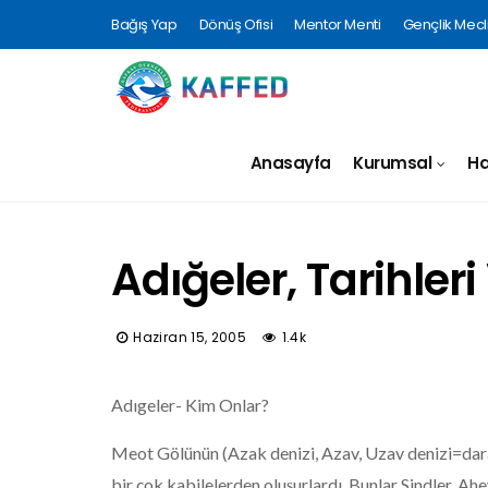
Bağış Yap
Dönüş Ofisi
Mentor Menti
Gençlik Mecli
Anasayfa
Kurumsal
Ha
Adığeler, Tarihleri
Haziran 15, 2005
1.4k
Adıgeler- Kim Onlar?
Meot Gölünün (Azak denizi, Azav, Uzav denizi=dara
bir çok kabilelerden oluşurlardı. Bunlar Sindler, Ahe