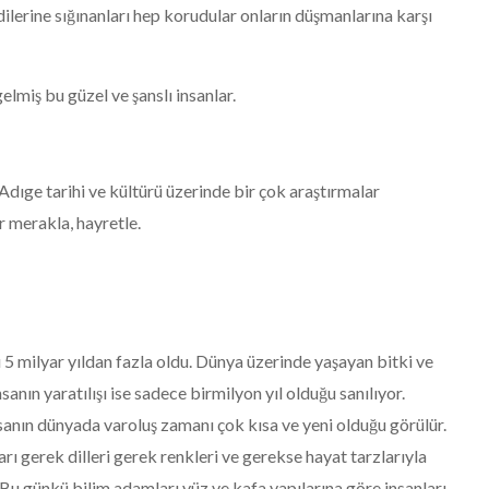
lerine sığınanları hep korudular onların düşmanlarına karşı
lmiş bu güzel ve şanslı insanlar.
Adıge tarihi ve kültürü üzerinde bir çok araştırmalar
r merakla, hayretle.
 5 milyar yıldan fazla oldu. Dünya üzerinde yaşayan bitki ve
sanın yaratılışı ise sadece birmilyon yıl olduğu sanılıyor.
insanın dünyada varoluş zamanı çok kısa ve yeni olduğu görülür.
ı gerek dilleri gerek renkleri ve gerekse hayat tarzlarıyla
 Bu günkü bilim adamları yüz ve kafa yapılarına göre insanları