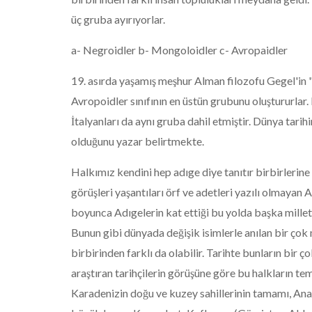
üç gruba ayırıyorlar.
a- Negroidler b- Mongoloidler c- Avropaidler
19. asırda yaşamış meşhur Alman filozofu Gegel'in 
Avropoidler sınıfının en üstün grubunu oluştururla
İtalyanları da aynı gruba dahil etmiştir. Dünya tar
olduğunu yazar belirtmekte.
Halkımız kendini hep adıge diye tanıtır birbirlerine
görüşleri yaşantıları örf ve adetleri yazılı olmayan A
boyunca Adıgelerin kat ettiği bu yolda başka milletle
Bunun gibi dünyada değişik isimlerle anılan bir çok mi
birbirinden farklı da olabilir. Tarihte bunların bir
araştıran tarihçilerin görüşüne göre bu halkların tem
Karadenizin doğu ve kuzey sahillerinin tamamı, An