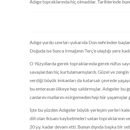
Adıge topraklarında hiç olmadılar. Tarihlerinde bun
Adıge yurdu sınırları yukarıda Don nehrinden başlar
Doğuda ise Sunca Irmağının Terç'e ulaştığı yere kada
O Yüzyıllarda gerek topraklarında gerek nüfus say
savaşlardan hiç kurtulamamışlardı. Güzel ve zengin
verdiği büyük imkanları da katarsak çevrede yaşayan 
bu enterasan ülkeye hep saldırmışlar. Adıgeler bu g
canlarını mallarını esirgemeden hep hür yaşamışlar 
İşte bu yüzden Adıgeler büyük yerleşim yerleri kalel
dili olan lkisanı kaybetmeleri vatan topraklarının 
20 y.y. kadar devam etti. Bunun dışnda başka bir s