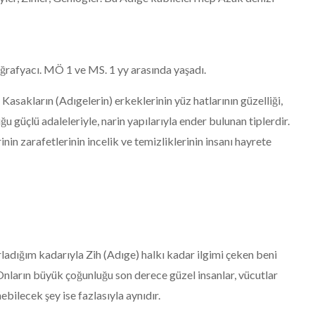
ğrafyacı. MÖ 1 ve MS. 1 yy arasında yaşadı.
sakların (Adıgelerin) erkeklerinin yüz hatlarının güzelliği,
u güçlü adaleleriyle, narin yapılarıyla ender bulunan tiplerdir.
inin zarafetlerinin incelik ve temizliklerinin insanı hayrete
ığım kadarıyla Zih (Adıge) halkı kadar ilgimi çeken beni
nların büyük çoğunluğu son derece güzel insanlar, vücutlar
bilecek şey ise fazlasıyla aynıdır.