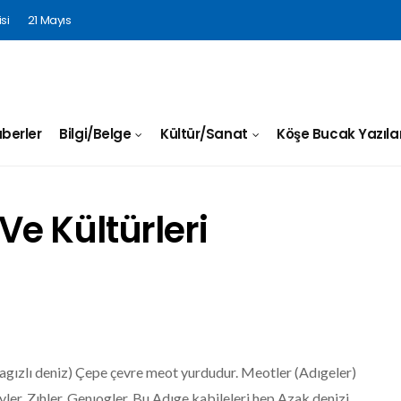
si
21 Mayıs
berler
Bilgi/Belge
Kültür/Sanat
Köşe Bucak Yazılar
 Ve Kültürleri
gızlı deniz) Çepe çevre meot yurdudur. Meotler (Adıgeler)
yler, Zıhler, Genıogler. Bu Adıge kabileleri hep Azak denizi