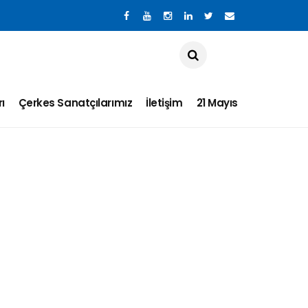
ı
Çerkes Sanatçılarımız
İletişim
21 Mayıs