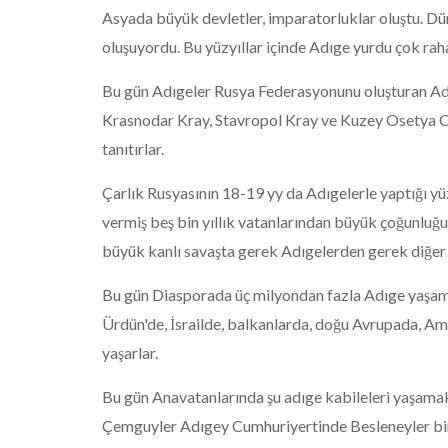
Asyada büyük devletler, imparatorluklar oluştu. Dü
oluşuyordu. Bu yüzyıllar içinde Adıge yurdu çok raha
Bu gün Adıgeler Rusya Federasyonunu oluşturan Ad
Krasnodar Kray, Stavropol Kray ve Kuzey Osetya Cu
tanıtırlar.
Çarlık Rusyasının 18-19 yy da Adıgelerle yaptığı yü
vermiş beş bin yıllık vatanlarından büyük çoğunluğu
büyük kanlı savaşta gerek Adıgelerden gerek diğer 
Bu gün Diasporada üç milyondan fazla Adıge yaşamak
Ürdün'de, İsrailde, balkanlarda, doğu Avrupada, A
yaşarlar.
Bu gün Anavatanlarında şu adıge kabileleri yaşamakt
Çemguyler Adıgey Cumhuriyertinde Besleneyler bi