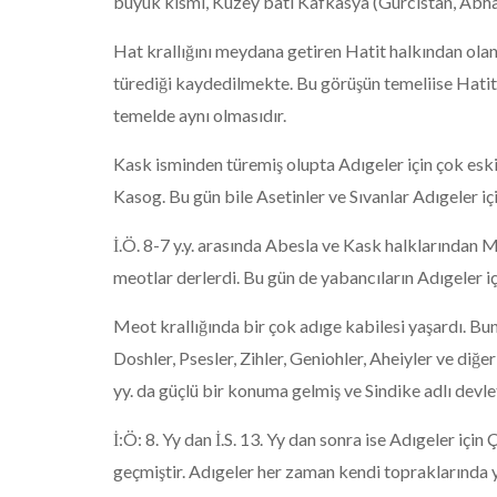
büyük kısmı, Kuzey batı Kafkasya (Gürcistan, Abha
Hat krallığını meydana getiren Hatit halkından ol
türediği kaydedilmekte. Bu görüşün temeliise Hatit
temelde aynı olmasıdır.
Kask isminden türemiş olupta Adıgeler için çok eski
Kasog. Bu gün bile Asetinler ve Sıvanlar Adıgeler iç
İ.Ö. 8-7 y.y. arasında Abesla ve Kask halklarından M
meotlar derlerdi. Bu gün de yabancıların Adıgeler içi
Meot krallığında bir çok adıge kabilesi yaşardı. Bunl
Doshler, Psesler, Zihler, Geniohler, Aheiyler ve diğe
yy. da güçlü bir konuma gelmiş ve Sindike adlı devle
İ:Ö: 8. Yy dan İ.S. 13. Yy dan sonra ise Adıgeler içi
geçmiştir. Adıgeler her zaman kendi topraklarında 