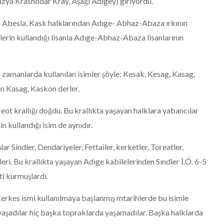
zya Krasnodar Kray, Aşağı Adıgey) giriyordu.
an Abesla, Kask halklarından Adıge- Abhaz-Abaza ırkının
lerin kullandığı lisanla Adıge-Abhaz-Abaza lisanlarının
 zamanlarda kullanılan isimler şöyle: Kesak, Kesag, Kasag,
in Kasag, Kaskon derler.
eot krallığı doğdu. Bu krallıkta yaşayan halklara yabancılar
n kullandığı isim de aynıdır.
ar Sindler, Dendariyeler, Fettailer, kerketler, Toreatler,
rleri. Bu krallıkta yaşayan Adıge kabilelerinden Sındler İ.Ö. 6-5
ti kurmuşlardı.
n Çerkes ismi kullanılmaya başlanmış mtarihlerde bu isimle
yaşadılar hiç başka topraklarda yaşamadılar. Başka halklarda