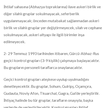
İhtilaf sahasına (Abhazya topraklarına) ilave askeri birlik ve
diğer silahlı gruplar sokulmayacak, seferberlik
uygulanmayacak; önceden mutabakat sağlanmadan askeri
birlik ve silahlı gruplar yer değiştirmeyecek, silah ve cephane
sokulmayacak, askeri altyapı ile ilgili birimler inşa
edilmeyecek.
2- 29 Temmuz 1993 tarihinden itibaren, Gürcü-Abhaz-Rus
geçici kontrol grupları (3-9 kişilik) çalışmaya başlayacaktır.
Bu grupların personeli taraflarca onaylanacaktır.
Geçici kontrol grupları ateşkese uyulup uyulmadığını
denetleyecektir. Bu gruplar, Sohum, Gulripş, Oçamçıra,
Gudauta, Noviy Afon, Tkuarchal, Gagra, Gal’de yerleştirilir.
İhtiyaç halinde bu tür gruplar, tarafların onayıyla, başka
yerlerde de yerleştirilecektir. Kontrol grupları ihtilaf