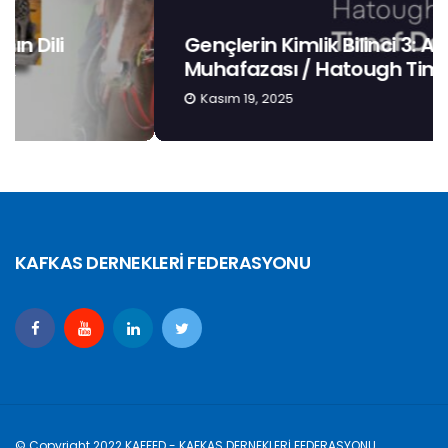
Gençlerin Kimlik Bilinci 3: Anadilin
Muhafazası / Hatough Timaf Dereli
Kasım 19, 2025
KAFKAS DERNEKLERİ FEDERASYONU
© Copyright 2022 KAFFED - KAFKAS DERNEKLERİ FEDERASYONU