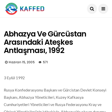
Abhazya Ve Gürcüstan
Arasındaki Ateşkes
Antlaşması, 1992
Haziran 15, 2005
571
3 Eylül 1992
Rusya Konfederasyonu Başkanı ve Gürcistan Devlet Konseyi
Başkanı, Abhazya Yöneticileri, Kuzey Kafkasya
Cumhuriyetleri Yöneticileri ve Rusya Federasyonu Kray ve
Oblast Yöneticileri’nin iştirakiyle, Abhazya’da oluşan durumu