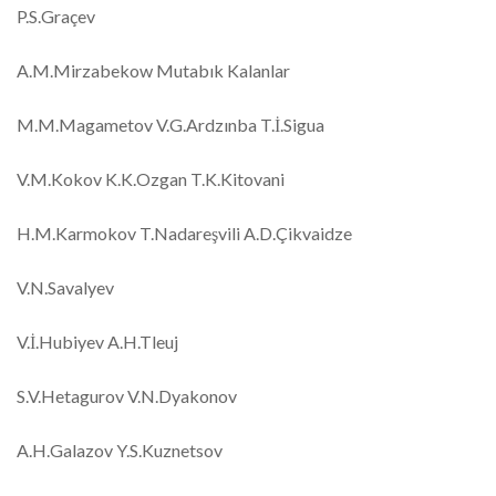
P.S.Graçev
A.M.Mirzabekow Mutabık Kalanlar
M.M.Magametov V.G.Ardzınba T.İ.Sigua
V.M.Kokov K.K.Ozgan T.K.Kitovani
H.M.Karmokov T.Nadareşvili A.D.Çikvaidze
V.N.Savalyev
V.İ.Hubiyev A.H.Tleuj
S.V.Hetagurov V.N.Dyakonov
A.H.Galazov Y.S.Kuznetsov