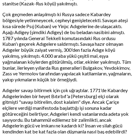
stanitse (Kazak-Rus köyü) yakılmıştı.
Çok geçmeden anlaşılmıştı ki Rusya sadece Kabardey
bölgesiyle yetinmeyecek, cepheyi genişletecekti. Savaşın ateşi
kısa sürede Psıj (Kuban) ve Yinjıc Adıgelerine de ulaşacaktı.
Aşağı Adigey (şimdiki Adigey) de bu beladan nasibini almıştı.
1787 yılında General Tekkeli komutasındaki Rus ordusu
Kuban'ı geçerek Adıgelere saldırmıştı. Savaşa hazır olmayan
Adıgeler büyük zaiyat vermiş, 300'den fazla Adıge köyü
yakılmış, yıkılmıştı. 4.000 araba yükü çeşitli mal, eşya
yağmalanan köylerden götürülmüş, otlar, ekinler yakılmıştı. Tüm
bunlar, ilerleyen yıllarda Rus generalleri Bulgakov, Yevdokimov,
Zass ve Yermolov tarafından yapılacak katliamların, yağmaların,
yakıp yıkmaların küçük bir örneğiydi.
Adıgeler savaşı bitirmek için çok uğraştılar. 1771'de Kabardey
Adıgelerinden bir heyet Bıtırbıf'a (Petersburg) elçi olarak
gitmişti "savaşı bitirelim, dost kalalım" diye. Ancak Çariçe
elçilere verdiği manifestoda başlattığı işi sonuna kadar
götüreceğini belirtiyor, Adıgeleri kendi vatanlarında adeta yok
sayıyordu. Bu tahammül edilemez bir zalimlikti, ancak
Adıgelerin gücü ve imkanı ne kadardı ki? İnsan ve silah gücü
kendinden kat be kat fazla olan düşmanla nasıl baş edebilirdi?