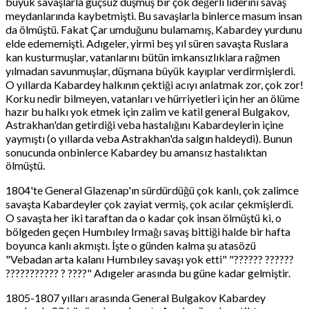
büyük savaşlarla güçsüz düşmüş bir çok değerli liderini savaş
meydanlarında kaybetmişti. Bu savaşlarla binlerce masum insan
da ölmüştü. Fakat Çar umduğunu bulamamış, Kabardey yurdunu
elde edememişti. Adıgeler, yirmi beş yıl süren savaşta Ruslara
kan kusturmuşlar, vatanlarını bütün imkansızlıklara rağmen
yılmadan savunmuşlar, düşmana büyük kayıplar verdirmişlerdi.
O yıllarda Kabardey halkının çektiği acıyı anlatmak zor, çok zor!
Korku nedir bilmeyen, vatanları ve hürriyetleri için her an ölüme
hazır bu halkı yok etmek için zalim ve katil general Bulgakov,
Astrakhan'dan getirdiği veba hastalığını Kabardeylerin içine
yaymıştı (o yıllarda veba Astrakhan'da salgın haldeydi). Bunun
sonucunda onbinlerce Kabardey bu amansız hastalıktan
ölmüştü.
1804'te General Glazenap'ın sürdürdüğü çok kanlı, çok zalimce
savaşta Kabardeyler çok zayiat vermiş, çok acılar çekmişlerdi.
O savaşta her iki taraftan da o kadar çok insan ölmüştü ki, o
bölgeden geçen Humbıley Irmağı savaş bittiği halde bir hafta
boyunca kanlı akmıştı. İşte o günden kalma şu atasözü
"Vebadan arta kalanı Humbıley savaşı yok etti" "?????? ??????
??????????? ? ????" Adıgeler arasında bu güne kadar gelmiştir.
1805-1807 yılları arasında General Bulgakov Kabardey