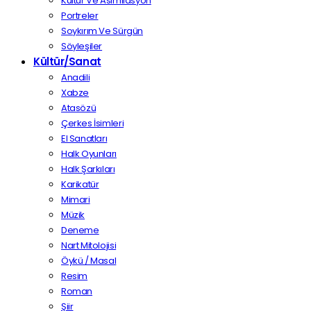
Kültür Ve Asimilasyon
Portreler
Soykırım Ve Sürgün
Söyleşiler
Kültür/Sanat
Anadili
Xabze
Atasözü
Çerkes İsimleri
El Sanatları
Halk Oyunları
Halk Şarkıları
Karikatür
Mimari
Müzik
Deneme
Nart Mitolojisi
Öykü / Masal
Resim
Roman
Şiir