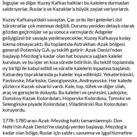
İnguşlar ve diğer Kuzey Kafkas halkları bu kalelere durmadan
saldırıyorlar, Ruslar'a ve Kazaklar'a büyük zayiat veriyorlardı.
Kuzey Kafkasya'daki savaştan, Çar, ordu ileri gelenleri, üst
bürokratlar çok memnun değildi. Durumu yeniden detaylı olarak
gözden geçirmişler ve şu sonuca varmışlardı: Adıgeler
gelişigüzel bir savaşla yenilmeyecekler, Kuzey Kafkasya kolay
lokma olmayacaktı. Bu toplantıda Astrakhan-Azak bölgesi
generali Potemkiy G.A. şu teklifi getirir: Azak Denizi'nden
başlayıp Mezdog'a kadar olan hat boyunca sağlam kaleler
kurulsun, ve bu işler en kısa sürede bitirilsin. Bu teklif toplantıda
oy birliği ile kabul edildi ve süratle kalelerin inşaatına başlandı.
Kabardey topraklarında şu kaleler inşa edilmişti: Yekaterininski,
Pavlovske, Marinske, Georgiyevske, Andreyevske. Her kalede
yüzlerce Kazak süvarisi vardı. Kale, top, tüfek ve diğer silah,
araç ve gereçlerle doluydu. Bu kaleleri ve çevresini, Ladojske,
Donskoy Kazak Kolorduları, Hoperske Kolordusu, Tomske ve
Selenginske piyade Kolorduları, Viladimirski Rus Kolorduları
koruyordu.
1778-1780 arası Azak-Mezdog hattı tamamlanmıştı. Don
Nehri'nin Azak Denizi'ne ulaştığı yerden başlayıp, Mezdog'a
kadar olan bölge, Ruslar için saldırı, savunma ve işgal hizmetine