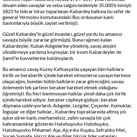
devam eden savaşlar ve veba salgını nedeniyle 35.000'e inmişti.
1825'te tekrar biraz toparlanan Kabardey halkına bu sefer de
general Yermolov komutasındaki Rus ordusunun kanlı
baskınlarıyla büyük zayiat verilmişti.
Güzel Kabardey'in güzel insanları, güzel yurdu bu amansız
savaşta büyük zararlar görmüştü. Buna rağmen kalan
Kabardeyler, Kuban Adıgelerine yönelmiş, savaş ateşini
söndürmeye yardıma koşmuşlar, bir kısım Kabardeyler de
Şamil'in kuvvetlerine katılmışlardı.
Bu amansız savaş Kuzey Kafkasya'da yaşayan tüm halklara
birlik ve beraberlik içinde hareket etmezlerse savaşın herkese
ulaşacağını, bundan bütün halkların zarar göreceğini, savaşı
önlemenin tek şartının beraber hareket etmek olduğunu
öğretmişti. Bu fikri benimseyen halklar şimdi daha çok birlik
içinde hareket ediyor, beraber cepheye gidiyor, beraber
düşmana saldırıyorlardı. Adıgeler, Lezgiler, Çeçenler, Kumuklar,
İnguşlar ve diğer halklar... Kabardey topraklarında altmış yılı
aşkın süren kanlı, merhametsiz, zalim savaşta bir çok
kahramanlıklar gösteren Hatohuşovko Hatohuşıko,
Hatohuşovko Mıhamet-Aşe, Ajcırıko Kuşıku, Sefralıko Met,
Şocen Şumafe, Hırçız Ale ve diğer birçok lider vatanları,