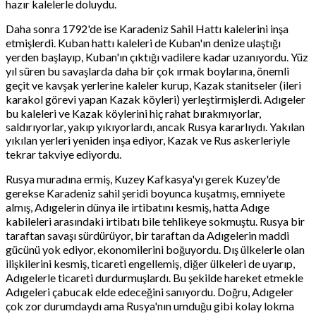
hazır kalelerle doluydu.
Daha sonra 1792'de ise Karadeniz Sahil Hattı kalelerini inşa
etmişlerdi. Kuban hattı kaleleri de Kuban'ın denize ulaştığı
yerden başlayıp, Kuban'ın çıktığı vadilere kadar uzanıyordu. Yüz
yıl süren bu savaşlarda daha bir çok ırmak boylarına, önemli
geçit ve kavşak yerlerine kaleler kurup, Kazak stanitseler (ileri
karakol görevi yapan Kazak köyleri) yerleştirmişlerdi. Adıgeler
bu kaleleri ve Kazak köylerini hiç rahat bırakmıyorlar,
saldırıyorlar, yakıp yıkıyorlardı, ancak Rusya kararlıydı. Yakılan
yıkılan yerleri yeniden inşa ediyor, Kazak ve Rus askerleriyle
tekrar takviye ediyordu.
Rusya muradına ermiş, Kuzey Kafkasya'yı gerek Kuzey'de
gerekse Karadeniz sahil şeridi boyunca kuşatmış, emniyete
almış, Adıgelerin dünya ile irtibatını kesmiş, hatta Adıge
kabileleri arasındaki irtibatı bile tehlikeye sokmuştu. Rusya bir
taraftan savaşı sürdürüyor, bir taraftan da Adıgelerin maddi
gücünü yok ediyor, ekonomilerini boğuyordu. Dış ülkelerle olan
ilişkilerini kesmiş, ticareti engellemiş, diğer ülkeleri de uyarıp,
Adıgelerle ticareti durdurmuşlardı. Bu şekilde hareket etmekle
Adıgeleri çabucak elde edeceğini sanıyordu. Doğru, Adıgeler
çok zor durumdaydı ama Rusya'nın umduğu gibi kolay lokma