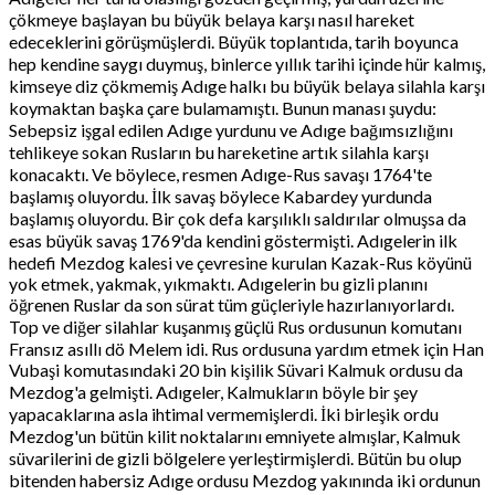
çökmeye başlayan bu büyük belaya karşı nasıl hareket
edeceklerini görüşmüşlerdi. Büyük toplantıda, tarih boyunca
hep kendine saygı duymuş, binlerce yıllık tarihi içinde hür kalmış,
kimseye diz çökmemiş Adıge halkı bu büyük belaya silahla karşı
koymaktan başka çare bulamamıştı. Bunun manası şuydu:
Sebepsiz işgal edilen Adıge yurdunu ve Adıge bağımsızlığını
tehlikeye sokan Rusların bu hareketine artık silahla karşı
konacaktı. Ve böylece, resmen Adıge-Rus savaşı 1764'te
başlamış oluyordu. İlk savaş böylece Kabardey yurdunda
başlamış oluyordu. Bir çok defa karşılıklı saldırılar olmuşsa da
esas büyük savaş 1769'da kendini göstermişti. Adıgelerin ilk
hedefi Mezdog kalesi ve çevresine kurulan Kazak-Rus köyünü
yok etmek, yakmak, yıkmaktı. Adıgelerin bu gizli planını
öğrenen Ruslar da son sürat tüm güçleriyle hazırlanıyorlardı.
Top ve diğer silahlar kuşanmış güçlü Rus ordusunun komutanı
Fransız asıllı dö Melem idi. Rus ordusuna yardım etmek için Han
Vubaşi komutasındaki 20 bin kişilik Süvari Kalmuk ordusu da
Mezdog'a gelmişti. Adıgeler, Kalmukların böyle bir şey
yapacaklarına asla ihtimal vermemişlerdi. İki birleşik ordu
Mezdog'un bütün kilit noktalarını emniyete almışlar, Kalmuk
süvarilerini de gizli bölgelere yerleştirmişlerdi. Bütün bu olup
bitenden habersiz Adıge ordusu Mezdog yakınında iki ordunun