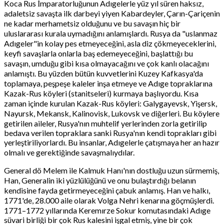
Koca Rus İmparatorluğunun Adıgelerle yüz yıl süren haksız,
adaletsiz savaşta ilk darbeyi yiyen Kabardeyler, Çarın-Çariçenin
ne kadar merhametsiz olduğunu ve bu savaşın hiç bir
uluslararası kurala uymadığını anlamışlardı. Rusya da "uslanmaz
Adıgeler"in kolay pes etmeyeceğini, asla diz çökmeyeceklerini,
keyfi savaşlarla onlarla baş edemeyeceğini, başlattığı bu
savaşın, umduğu gibi kısa olmayacağını ve çok kanlı olacağını
anlamıştı. Bu yüzden bütün kuvvetlerini Kuzey Kafkasya'da
toplamaya, peşpeşe kaleler inşa etmeye ve Adıge topraklarına
Kazak-Rus köyleri (stanitseleri) kurmaya başlıyordu. Kısa
zaman içinde kurulan Kazak-Rus köyleri: Galygayevsk, Yişersk,
Nayursk, Mekansk, Kalinovisk, Lukovsk ve diğerleri. Bu köylere
getirilen aileler, Rusya'nın muhtelif yerlerinden zorla getirilip
bedava verilen topraklara sanki Rusya'nın kendi toprakları gibi
yerleştiriliyorlardı. Bu insanlar, Adıgelerle çatışmaya her an hazır
olmalı ve gerektiğinde savaşmalıydılar.
General dö Melem ile Kalmuk Hanı'nın dostluğu uzun sürmemiş,
Han, Generalin iki yüzlülüğünü ve onu bulaştırdığı belanın
kendisine fayda getirmeyeceğini çabuk anlamış. Han ve halkı,
1771'de, 28.000 aile olarak Volga Nehri kenarına göçmüşlerdi.
1771–1772 yıllarında Keremırze Sokur komutasındaki Adıge
süvari birliği bir çok Rus kalesini işgal etmiş, yine bir çok