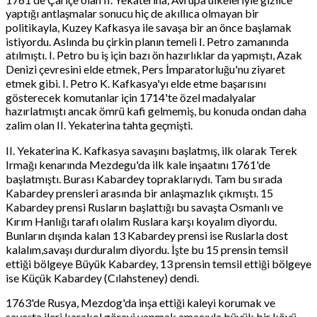
yaptığı antlaşmalar sonucu hiç de akıllıca olmayan bir
politikayla, Kuzey Kafkasya ile savaşa bir an önce başlamak
istiyordu. Aslında bu çirkin planın temeli I. Petro zamanında
atılmıştı. I. Petro bu iş için bazı ön hazırlıklar da yapmıştı, Azak
Denizi çevresini elde etmek, Pers İmparatorluğu'nu ziyaret
etmek gibi. I. Petro K. Kafkasya'yı elde etme başarısını
gösterecek komutanlar için 1714'te özel madalyalar
hazırlatmıştı ancak ömrü kafi gelmemiş, bu konuda ondan daha
zalim olan II. Yekaterina tahta geçmişti.
II. Yekaterina K. Kafkasya savaşını başlatmış, ilk olarak Terek
Irmağı kenarında Mezdegu'da ilk kale inşaatını 1761'de
başlatmıştı. Burası Kabardey topraklarıydı. Tam bu sırada
Kabardey prensleri arasında bir anlaşmazlık çıkmıştı. 15
Kabardey prensi Rusların başlattığı bu savaşta Osmanlı ve
Kırım Hanlığı tarafı olalım Ruslara karşı koyalım diyordu.
Bunların dışında kalan 13 Kabardey prensi ise Ruslarla dost
kalalım,savaşı durduralım diyordu. İşte bu 15 prensin temsil
ettiği bölgeye Büyük Kabardey, 13 prensin temsil ettiği bölgeye
ise Küçük Kabardey (Cılahsteney) dendi.
1763'de Rusya, Mezdog'da inşa ettiği kaleyi korumak ve
savaşta ileri karakol görevi yapmak amacıyla büyük bir köyü