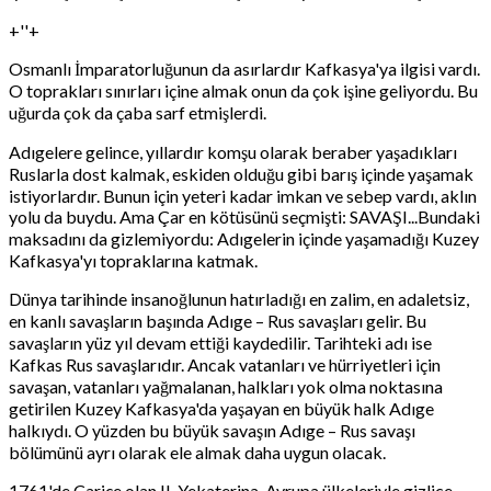
+''+
Osmanlı İmparatorluğunun da asırlardır Kafkasya'ya ilgisi vardı.
O toprakları sınırları içine almak onun da çok işine geliyordu. Bu
uğurda çok da çaba sarf etmişlerdi.
Adıgelere gelince, yıllardır komşu olarak beraber yaşadıkları
Ruslarla dost kalmak, eskiden olduğu gibi barış içinde yaşamak
istiyorlardır. Bunun için yeteri kadar imkan ve sebep vardı, aklın
yolu da buydu. Ama Çar en kötüsünü seçmişti: SAVAŞI...Bundaki
maksadını da gizlemiyordu: Adıgelerin içinde yaşamadığı Kuzey
Kafkasya'yı topraklarına katmak.
Dünya tarihinde insanoğlunun hatırladığı en zalim, en adaletsiz,
en kanlı savaşların başında Adıge – Rus savaşları gelir. Bu
savaşların yüz yıl devam ettiği kaydedilir. Tarihteki adı ise
Kafkas Rus savaşlarıdır. Ancak vatanları ve hürriyetleri için
savaşan, vatanları yağmalanan, halkları yok olma noktasına
getirilen Kuzey Kafkasya'da yaşayan en büyük halk Adıge
halkıydı. O yüzden bu büyük savaşın Adıge – Rus savaşı
bölümünü ayrı olarak ele almak daha uygun olacak.
1761'de Çariçe olan II. Yekaterina, Avrupa ülkeleriyle gizlice