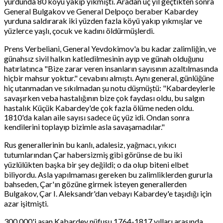
yurdunda 80 köyü yakıp yıkmıştı. Aradan üç yıl geçtikten sonra
General Bulgakov ve General Delpoço beraber Kabardey
yurduna saldırarak iki yüzden fazla köyü yakıp yıkmışlar ve
yüzlerce yaşlı, çocuk ve kadını öldürmüşlerdi.
Prens Verbeliani, General Yevdokimov'a bu kadar zalimliğin, ve
günahsız sivil halkın katledilmesinin ayıp ve günah olduğunu
hatırlatınca "Bize zarar veren insanların sayısının azaltılmasında
hiçbir mahsur yoktur." cevabını almıştı. Aynı general, günlüğüne
hiç utanmadan ve sıkılmadan şu notu düşmüştü: "Kabardeylerle
savaşırken veba hastalığının bize çok faydası oldu, bu salgın
hastalık Küçük Kabardey'de çok fazla ölüme neden oldu.
1810'da kalan aile sayısı sadece üç yüz idi. Ondan sonra
kendilerini toplayıp bizimle asla savaşamadılar."
Rus generallerinin bu kanlı, adalesiz, yağmacı, yıkıcı
tutumlarından Çar habersizmiş gibi görünse de bu iki
yüzlülükten başka bir şey değildi; o da olup biteni elbet
biliyordu. Asla yapılmaması gereken bu zalimliklerden gururla
bahseden, Çar'ın gözüne girmek isteyen generallerden
Bulgakov, Çar I. Aleksandr'dan vebayı Kabardey'e taşıdığı için
azar işitmişti.
300.000'i aşan Kabardey nüfusu 1764-1817 yılları arasında