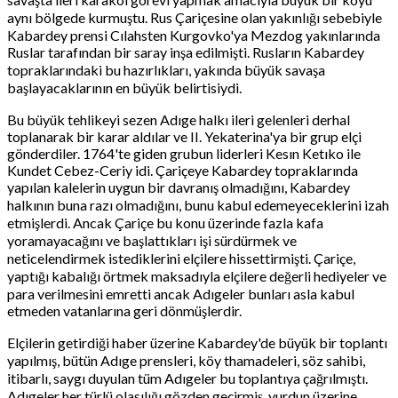
aynı bölgede kurmuştu. Rus Çariçesine olan yakınlığı sebebiyle
Kabardey prensi Cılahsten Kurgovko'ya Mezdog yakınlarında
Ruslar tarafından bir saray inşa edilmişti. Rusların Kabardey
topraklarındaki bu hazırlıkları, yakında büyük savaşa
başlayacaklarının en büyük belirtisiydi.
Bu büyük tehlikeyi sezen Adıge halkı ileri gelenleri derhal
toplanarak bir karar aldılar ve II. Yekaterina'ya bir grup elçi
gönderdiler. 1764'te giden grubun liderleri Kesın Ketıko ile
Kundet Cebez-Ceriy idi. Çariçeye Kabardey topraklarında
yapılan kalelerin uygun bir davranış olmadığını, Kabardey
halkının buna razı olmadığını, bunu kabul edemeyeceklerini izah
etmişlerdi. Ancak Çariçe bu konu üzerinde fazla kafa
yoramayacağını ve başlattıkları işi sürdürmek ve
neticelendirmek istediklerini elçilere hissettirmişti. Çariçe,
yaptığı kabalığı örtmek maksadıyla elçilere değerli hediyeler ve
para verilmesini emretti ancak Adıgeler bunları asla kabul
etmeden vatanlarına geri dönmüşlerdir.
Elçilerin getirdiği haber üzerine Kabardey'de büyük bir toplantı
yapılmış, bütün Adıge prensleri, köy thamadeleri, söz sahibi,
itibarlı, saygı duyulan tüm Adıgeler bu toplantıya çağrılmıştı.
Adıgeler her türlü olasılığı gözden geçirmiş, yurdun üzerine