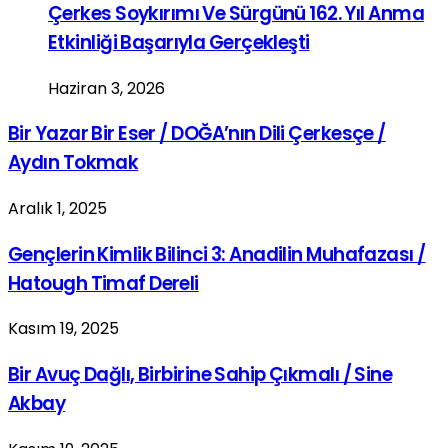
Çerkes Soykırımı Ve Sürgünü 162. Yıl Anma
Etkinliği Başarıyla Gerçekleşti
Haziran 3, 2026
Bir Yazar Bir Eser / DOĞA’nın Dili Çerkesçe /
Aydın Tokmak
Aralık 1, 2025
Gençlerin Kimlik Bilinci 3: Anadilin Muhafazası /
Hatough Timaf Dereli
Kasım 19, 2025
Bir Avuç Dağlı, Birbirine Sahip Çıkmalı / Sine
Akbay