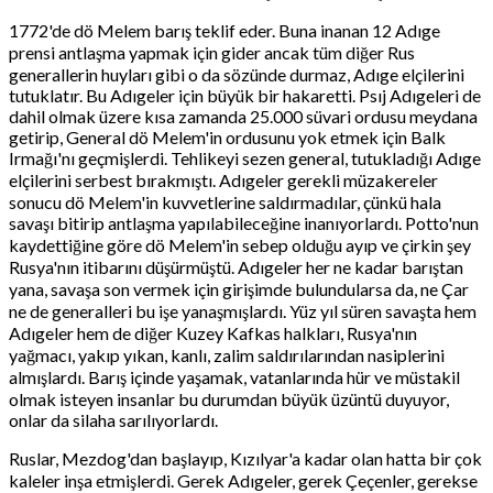
1772'de dö Melem barış teklif eder. Buna inanan 12 Adıge
prensi antlaşma yapmak için gider ancak tüm diğer Rus
generallerin huyları gibi o da sözünde durmaz, Adıge elçilerini
tutuklatır. Bu Adıgeler için büyük bir hakaretti. Psıj Adıgeleri de
dahil olmak üzere kısa zamanda 25.000 süvari ordusu meydana
getirip, General dö Melem'in ordusunu yok etmek için Balk
Irmağı'nı geçmişlerdi. Tehlikeyi sezen general, tutukladığı Adıge
elçilerini serbest bırakmıştı. Adıgeler gerekli müzakereler
sonucu dö Melem'in kuvvetlerine saldırmadılar, çünkü hala
savaşı bitirip antlaşma yapılabileceğine inanıyorlardı. Potto'nun
kaydettiğine göre dö Melem'in sebep olduğu ayıp ve çirkin şey
Rusya'nın itibarını düşürmüştü. Adıgeler her ne kadar barıştan
yana, savaşa son vermek için girişimde bulundularsa da, ne Çar
ne de generalleri bu işe yanaşmışlardı. Yüz yıl süren savaşta hem
Adıgeler hem de diğer Kuzey Kafkas halkları, Rusya'nın
yağmacı, yakıp yıkan, kanlı, zalim saldırılarından nasiplerini
almışlardı. Barış içinde yaşamak, vatanlarında hür ve müstakil
olmak isteyen insanlar bu durumdan büyük üzüntü duyuyor,
onlar da silaha sarılıyorlardı.
Ruslar, Mezdog'dan başlayıp, Kızılyar'a kadar olan hatta bir çok
kaleler inşa etmişlerdi. Gerek Adıgeler, gerek Çeçenler, gerekse