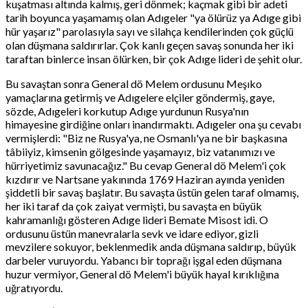
kuşatması altında kalmış, geri dönmek; kaçmak gibi bir adeti
tarih boyunca yaşamamış olan Adıgeler "ya ölürüz ya Adıge gibi
hür yaşarız" parolasıyla sayı ve silahça kendilerinden çok güçlü
olan düşmana saldırırlar. Çok kanlı geçen savaş sonunda her iki
taraftan binlerce insan ölürken, bir çok Adıge lideri de şehit olur.
Bu savaştan sonra General dö Melem ordusunu Meşıko
yamaçlarına getirmiş ve Adıgelere elçiler göndermiş, gaye,
sözde, Adıgeleri korkutup Adıge yurdunun Rusya'nın
himayesine girdiğine onları inandırmaktı. Adıgeler ona şu cevabı
vermişlerdi: "Biz ne Rusya'ya, ne Osmanlı'ya ne bir başkasına
tâbiiyiz, kimsenin gölgesinde yaşamayız, biz vatanımızı ve
hürriyetimiz savunacağız." Bu cevap General dö Melem'i çok
kızdırır ve Nartsane yakınında 1769 Haziran ayında yeniden
şiddetli bir savaş başlatır. Bu savaşta üstün gelen taraf olmamış,
her iki taraf da çok zaiyat vermişti, bu savaşta en büyük
kahramanlığı gösteren Adıge lideri Bemate Misost idi. O
ordusunu üstün manevralarla sevk ve idare ediyor, gizli
mevzilere sokuyor, beklenmedik anda düşmana saldırıp, büyük
darbeler vuruyordu. Yabancı bir toprağı işgal eden düşmana
huzur vermiyor, General dö Melem'i büyük hayal kırıklığına
uğratıyordu.