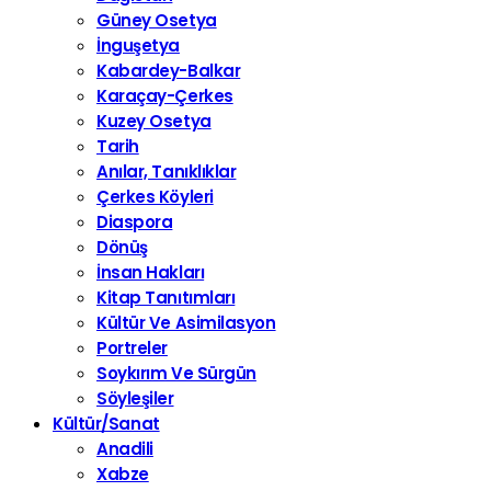
Güney Osetya
İnguşetya
Kabardey-Balkar
Karaçay-Çerkes
Kuzey Osetya
Tarih
Anılar, Tanıklıklar
Çerkes Köyleri
Diaspora
Dönüş
İnsan Hakları
Kitap Tanıtımları
Kültür Ve Asimilasyon
Portreler
Soykırım Ve Sürgün
Söyleşiler
Kültür/Sanat
Anadili
Xabze