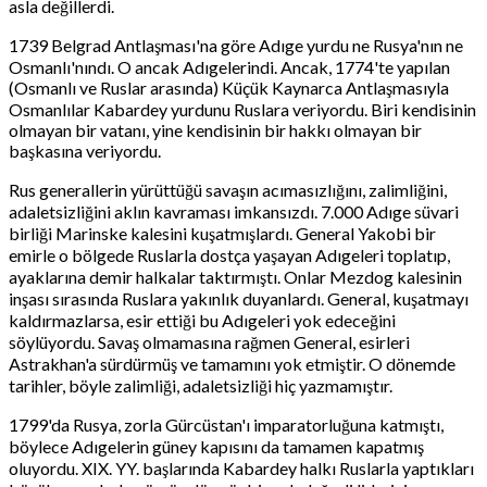
asla değillerdi.
1739 Belgrad Antlaşması'na göre Adıge yurdu ne Rusya'nın ne
Osmanlı'nındı. O ancak Adıgelerindi. Ancak, 1774'te yapılan
(Osmanlı ve Ruslar arasında) Küçük Kaynarca Antlaşmasıyla
Osmanlılar Kabardey yurdunu Ruslara veriyordu. Biri kendisinin
olmayan bir vatanı, yine kendisinin bir hakkı olmayan bir
başkasına veriyordu.
Rus generallerin yürüttüğü savaşın acımasızlığını, zalimliğini,
adaletsizliğini aklın kavraması imkansızdı. 7.000 Adıge süvari
birliği Marinske kalesini kuşatmışlardı. General Yakobi bir
emirle o bölgede Ruslarla dostça yaşayan Adıgeleri toplatıp,
ayaklarına demir halkalar taktırmıştı. Onlar Mezdog kalesinin
inşası sırasında Ruslara yakınlık duyanlardı. General, kuşatmayı
kaldırmazlarsa, esir ettiği bu Adıgeleri yok edeceğini
söylüyordu. Savaş olmamasına rağmen General, esirleri
Astrakhan'a sürdürmüş ve tamamını yok etmiştir. O dönemde
tarihler, böyle zalimliği, adaletsizliği hiç yazmamıştır.
1799'da Rusya, zorla Gürcüstan'ı imparatorluğuna katmıştı,
böylece Adıgelerin güney kapısını da tamamen kapatmış
oluyordu. XIX. YY. başlarında Kabardey halkı Ruslarla yaptıkları