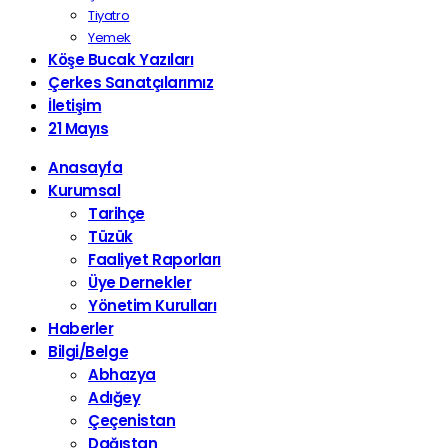
Tiyatro
Yemek
Köşe Bucak Yazıları
Çerkes Sanatçılarımız
İletişim
21 Mayıs
Anasayfa
Kurumsal
Tarihçe
Tüzük
Faaliyet Raporları
Üye Dernekler
Yönetim Kurulları
Haberler
Bilgi/Belge
Abhazya
Adığey
Çeçenistan
Dağıstan