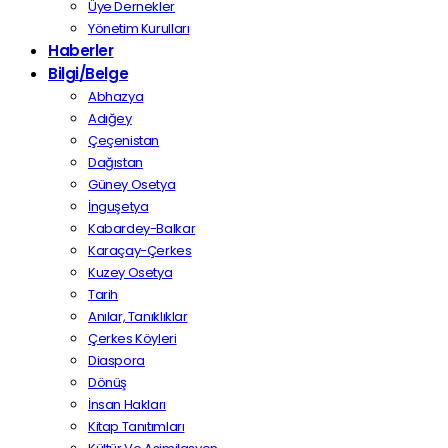
Üye Dernekler
Yönetim Kurulları
Haberler
Bilgi/Belge
Abhazya
Adığey
Çeçenistan
Dağıstan
Güney Osetya
İnguşetya
Kabardey-Balkar
Karaçay-Çerkes
Kuzey Osetya
Tarih
Anılar, Tanıklıklar
Çerkes Köyleri
Diaspora
Dönüş
İnsan Hakları
Kitap Tanıtımları