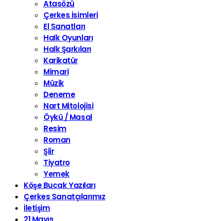
Atasözü
Çerkes İsimleri
El Sanatları
Halk Oyunları
Halk Şarkıları
Karikatür
Mimari
Müzik
Deneme
Nart Mitolojisi
Öykü / Masal
Resim
Roman
Şiir
Tiyatro
Yemek
Köşe Bucak Yazıları
Çerkes Sanatçılarımız
İletişim
21 Mayıs